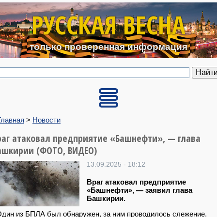
Перейти к основному содерж
РУССКАЯ ВЕСНА
только проверенная информация
Главная
>
Новости
раг атаковал предприятие «Башнефти», — глава
ашкирии (ФОТО, ВИДЕО)
13.09.2025 - 18:12
Враг атаковал предприятие
«Башнефти», — заявил глава
Башкирии.
дин из БПЛА был обнаружен, за ним проводилось слежение.