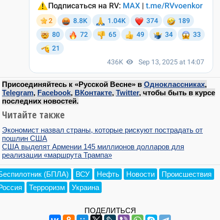
Присоединяйтесь к «Русской Весне» в
Одноклассниках
,
Telegram
,
Facebook
,
ВКонтакте
,
Twitter
, чтобы быть в курсе
последних новостей.
Читайте также
Экономист назвал страны, которые рискуют пострадать от
пошлин США
США выделят Армении 145 миллионов долларов для
реализации «маршрута Трампа»
Беспилотник (БПЛА)
ВСУ
Нефть
Новости
Происшествия
Россия
Терроризм
Украина
ПОДЕЛИТЬСЯ