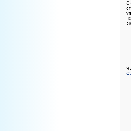
Си
ст
уп
не
вр
Ч
С