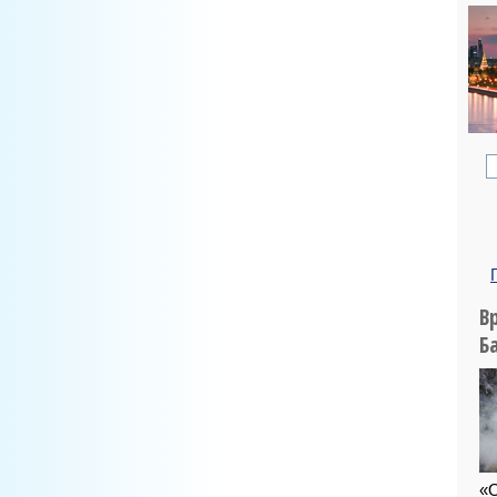
В
Б
«О