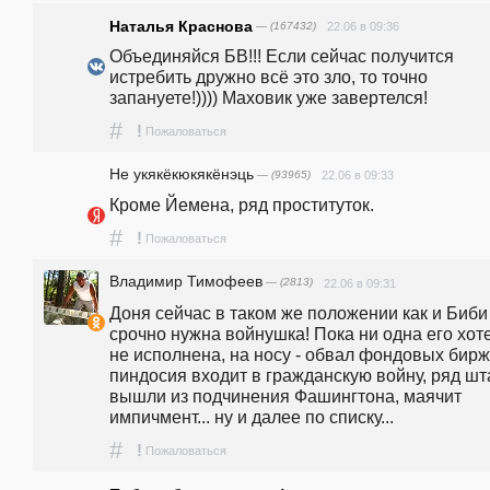
Наталья Краснова
— (167432)
22.06 в 09:36
Объединяйся БВ!!! Если сейчас получится 
истребить дружно всё это зло, то точно 
запануете!)))) Маховик уже завертелся!
#
!
Пожаловаться
Не укякёкюкякёнэць
— (93965)
22.06 в 09:33
Кроме Йемена, ряд проституток.
#
!
Пожаловаться
Владимир Тимофеев
— (2813)
22.06 в 09:31
Доня сейчас в таком же положении как и Биби -
срочно нужна войнушка! Пока ни одна его хоте
не исполнена, на носу - обвал фондовых бирж,
пиндосия входит в гражданскую войну, ряд шта
вышли из подчинения Фашингтона, маячит 
импичмент... ну и далее по списку...
#
!
Пожаловаться