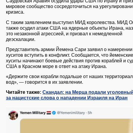
Саудовская Аравия осудила удары США по Ирану и при
мировое сообщество сосредоточиться на урегулировани
кризиса.
С таким заявлением выступил МИД королевства. МИД 
также осудил атаки США на ядерные объекты Ирана, на
это незаконной агрессией, и призвал к немедленной
деэскалации.
Представитель армии Йемена Сари заявил о намерении
хуситов вступить в конфликт. Сообщается, что йеменски
хуситы начинают боевые действия против кораблей и су
США в Красном море в ответ на атаку Ирана.
«Держите свои корабли подальше от наших территориа
вод», — говорится в их заявлении.
Читайте также:
Скандал: на Мерца подали уголовный
за нацистские слова о нападении Израиля на Иран