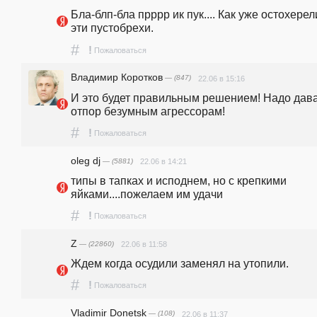
Бла-блп-бла прррр ик пук.... Как уже остохерели
эти пустобрехи. 
#
!
Пожаловаться
Владимир Коротков
— (847)
22.06 в 15:16
И это будет правильным решением! Надо дава
отпор безумным агрессорам!
#
!
Пожаловаться
oleg dj
— (5881)
22.06 в 14:21
типы в тапках и исподнем, но с крепкими 
яйками....пожелаем им удачи
#
!
Пожаловаться
Z
— (22860)
22.06 в 11:58
Ждем когда осудили заменял на утопили. 
#
!
Пожаловаться
Vladimir Donetsk
— (108)
22.06 в 11:37