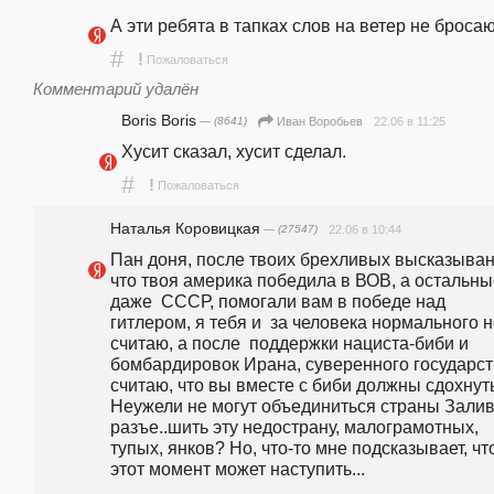
А эти ребята в тапках слов на ветер не бросаю
#
!
Пожаловаться
Комментарий удалён
Boris Boris
— (8641)
22.06 в 11:25
Иван Воробьев
Хусит сказал, хусит сделал. 
#
!
Пожаловаться
Наталья Коровицкая
— (27547)
22.06 в 10:44
Пан доня, после твоих брехливых высказывани
что твоя америка победила в ВОВ, а остальные
даже  СССР, помогали вам в победе над 
гитлером, я тебя и  за человека нормального н
считаю, а после  поддержки нациста-биби и 
бомбардировок Ирана, суверенного государств
считаю, что вы вместе с биби должны сдохнуть.
Неужели не могут объединиться страны Залива
разъе..шить эту недострану, малограмотных, 
тупых, янков? Но, что-то мне подсказывает, что
этот момент может наступить...