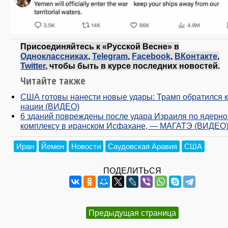
Присоединяйтесь к «Русской Весне» в
Одноклассниках
,
Telegram
,
Facebook
,
ВКонтакте
,
Twitter
, чтобы быть в курсе последних новостей.
Читайте также
США готовы нанести новые удары: Трамп обратился к
нации (ВИДЕО)
6 зданий повреждены после удара Израиля по ядерн
комплексу в иранском Исфахане, — МАГАТЭ (ВИДЕО
Иран
Йемен
Новости
Саудовская Аравия
США
ПОДЕЛИТЬСЯ
Предыдущая страница