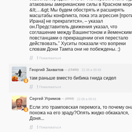
атакованы американские силы в Красном море
&lt;…&gt; Мы будем обострять и расширять 
масштабы конфликта, пока эта агрессия [проти
Ирана] не прекратится», – указал 
он.Представитель движения указал, что 
соглашение между Вашингтоном и йеменскими
повстанцами о прекращении огня перестало 
действовать." Хуситы показали что вопреки 
словам Дони Тампа они не побеждены. ;)
#
!
Пожаловаться
Георгий Захватов
— (15489)
22.06 в 09:49
там раньше вместо бибика гнида сидел
#
!
Пожаловаться
Сергей Угримов
— (4968)
22.06 в 09:41
Если это трамповская перемога, то почему она
похожа на его зраду?Опять жидко обкакался, 
Доня...
#
!
Пожаловаться