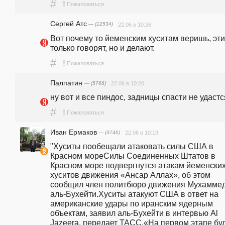
#
!
Пожаловаться
Сергей Атс
— (12534)
22.06 в 10:26
Вот почему то йеменским хуситам веришь, эти 
только говорят, но и делают.
#
!
Пожаловаться
Палпатин
— (5766)
22.06 в 10:20
ну вот и все пиндос, задницы спасти не удастся.
#
!
Пожаловаться
Иван Ермаков
— (3746)
22.06 в 10:19
"Хуситы пообещали атаковать силы США в 
Красном мореСилы Соединенных Штатов в 
Красном море подвергнутся атакам йеменских
хуситов движения «Ансар Аллах», об этом 
сообщил член политбюро движения Мухаммед
аль-Бухейти.Хуситы атакуют США в ответ на 
американские удары по иранским ядерным 
объектам, заявил аль-Бухейти в интервью Al 
Jazeera, передает ТАСС.«На первом этапе буд