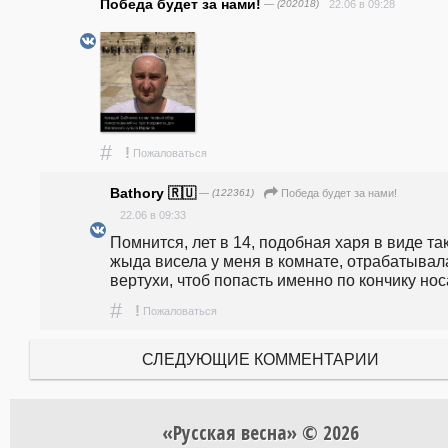
Победа будет за нами!
— (202018)
22.06 в 09:28
#
!
Пожаловаться
Bathory 🇷🇺
— (122361)
Победа будет за нами!
22.06 в 09:33
Помнится, лет в 14, подобная харя в виде так
жыда висела у меня в комнате, отрабатывала
вертухи, чтоб попасть именно по кончику нос
#
!
Пожаловаться
СЛЕДУЮЩИЕ КОММЕНТАРИИ
«Русская весна» © 2026