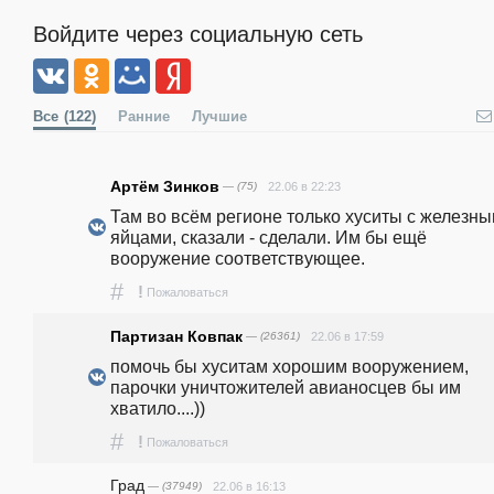
Войдите через социальную сеть
Все
(122)
Ранние
Лучшие
Артём Зинков
— (75)
22.06 в 22:23
Там во всём регионе только хуситы с железны
яйцами, сказали - сделали. Им бы ещё 
вооружение соответствующее.
#
!
Пожаловаться
Партизан Ковпак
— (26361)
22.06 в 17:59
помочь бы хуситам хорошим вооружением, 
парочки уничтожителей авианосцев бы им 
хватило....))
#
!
Пожаловаться
Град
— (37949)
22.06 в 16:13