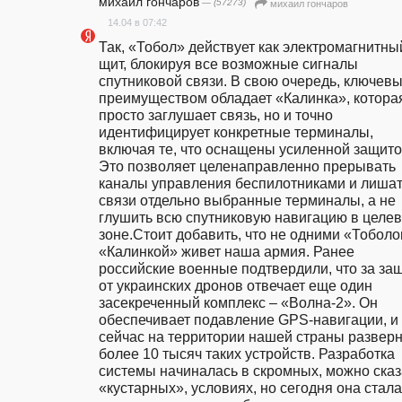
михаил гончаров
— (57273)
михаил гончаров
14.04 в 07:42
Так, «Тобол» действует как электромагнитный
щит, блокируя все возможные сигналы 
спутниковой связи. В свою очередь, ключевы
преимуществом обладает «Калинка», которая
просто заглушает связь, но и точно 
идентифицирует конкретные терминалы, 
включая те, что оснащены усиленной защитой
Это позволяет целенаправленно прерывать 
каналы управления беспилотниками и лишат
связи отдельно выбранные терминалы, а не 
глушить всю спутниковую навигацию в целев
зоне.Стоит добавить, что не одними «Тоболом
«Калинкой» живет наша армия. Ранее 
российские военные подтвердили, что за защ
от украинских дронов отвечает еще один 
засекреченный комплекс – «Волна-2». Он 
обеспечивает подавление GPS-навигации, и 
сейчас на территории нашей страны разверн
более 10 тысяч таких устройств. Разработка 
системы начиналась в скромных, можно сказа
«кустарных», условиях, но сегодня она стала 