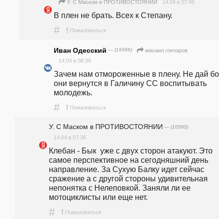
14.04 в 07:45
У. С Маском в ПРОТИВОСТОЯНИИ
В плен не брать. Всех к Степану.
#
!
Пожаловаться
Иван Одесский
— (19396)
михаил гончаров
14.04 в 08:39
Зачем нам отмороженные в плену. Не дай бог
они вернутся в Галичину СС воспитывать 
молодежь.
#
!
Пожаловаться
У. С Маском в ПРОТИВОСТОЯНИИ
— (10593)
14.04 в 07:36
Клебан - Бык  уже с двух сторон атакуют. Это 
самое перспективное на сегодняшний день 
направление. За Сухую Балку идет сейчас 
сражение а с другой стороны удивительная 
непонятка с Нелеповкой. Заняли ли ее 
мотоциклисты или еще нет.
#
!
Пожаловаться