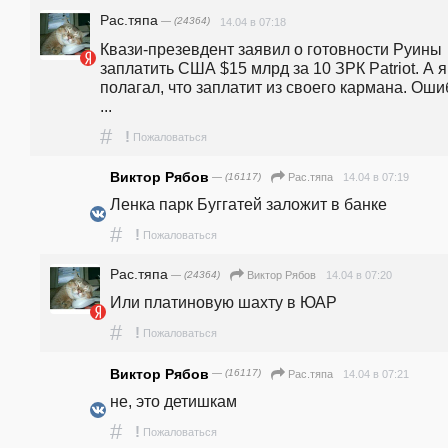
Рас.тяпа
— (24364)
14.04 в 07:18
Квази-презевдент заявил о готовности Руины 
заплатить США $15 млрд за 10 ЗРК Patriot. А я 
полагал, что заплатит из своего кармана. Ошиб
...
#
!
Пожаловаться
Виктор Рябов
— (16117)
14.04 в 07:19
Рас.тяпа
Ленка парк Буггатей заложит в банке
#
!
Пожаловаться
Рас.тяпа
— (24364)
14.04 в 07:20
Виктор Рябов
Или платиновую шахту в ЮАР
#
!
Пожаловаться
Виктор Рябов
— (16117)
14.04 в 07:21
Рас.тяпа
не, это детишкам
#
!
Пожаловаться