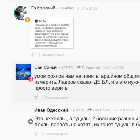
Гр Колючий
— (104502)
14.04 в 07:33
#
!
Пожаловаться
Сан Саныч
— (13425)
14.04 в 07:35
Гр Колючий
умом хохлов нам не понять, аршином общим 
измерить. Лавров сказал ДБ БЛ, и в это нужн
просто верить
#
!
Пожаловаться
Иван Одесский
— (19396)
14.04 в 08:41
Сан Саныч
Это не хохлы , а гуцулы. 2 большие разницы. 
Хохлы воевать не хотят , их гонят гуцулы в б
#
!
Пожаловаться