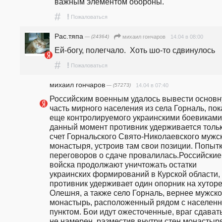
важным элементом обороны. 
#
!
Пожаловаться
Рас.тяпа
— (24364)
14.04 в 08:00
михаил гончаров
Ей-богу, полегчало.  Хоть шо-то сдвинулось
#
!
Пожаловаться
михаил гончаров
— (57273)
14.04 в 07:40
Российским военным удалось вывести основн
часть мирного населения из села Горналь, пока
еще контролируемого украинскими боевиками.
данный момент противник удерживается только
счет Горнальского Свято-Николаевского мужск
монастыря, устроив там свои позиции. Попытк
переговоров о сдаче провалилась.Российские 
войска продолжают уничтожать остатки 
украинских формирований в Курской области, 
противник удерживает один опорник на хуторе
Олешня, а также село Горналь, вернее мужско
монастырь, расположенный рядом с населенн
пунктом. Бои идут ожесточенные, враг сдавать
не намерен, разместив внутри стен монастыря