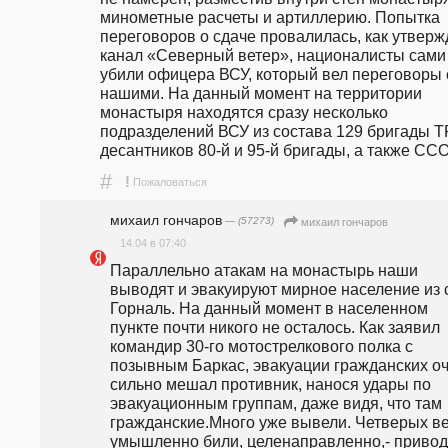
минометные расчеты и артиллерию. Попытка 
переговоров о сдаче провалилась, как утвержд
канал «Северный ветер», националисты сами 
убили офицера ВСУ, который вел переговоры с
нашими. На данный момент на территории 
монастыря находятся сразу несколько 
подразделений ВСУ из состава 129 бригады ТР
десантников 80-й и 95-й бригады, а также ССО
#
!
Пожаловаться
михаил гончаров
— (57273)
михаил гончаров
14.04 в 07:40
Параллельно атакам на монастырь наши 
выводят и эвакуируют мирное население из с
Горналь. На данный момент в населенном 
пункте почти никого не осталось. Как заявил 
командир 30-го мотострелкового полка с 
позывным Баркас, эвакуации гражданских оч
сильно мешал противник, нанося удары по 
эвакуационным группам, даже видя, что там 
гражданские.Много уже вывели. Четверых вел
умышленно били, целенаправленно,- приводи