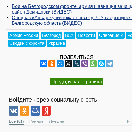
Бои на Белгородском фронте: армия и авиация зачи
район Демидовки (ВИДЕО)
Спецназ «Анвар» уничтожает пехоту ВСУ, вторгшуюся
Белгородскую область (ВИДЕО)
Армия России
Белгород
ВСУ
Новости
Операция Z
Р
Сводки с фронта
Украина
ПОДЕЛИТЬСЯ
Предыдущая страница
Войдите через социальную сеть
Все
(61)
Ранние
Лучшие