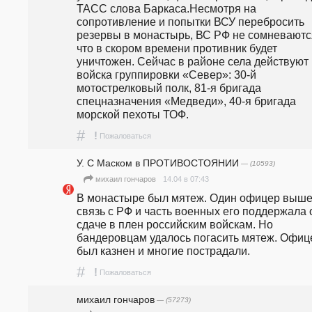
ТАСС слова Баркаса.Несмотря на 
сопротивление и попытки ВСУ перебросить 
резервы в монастырь, ВС РФ не сомневаются
что в скором времени противник будет 
уничтожен. Сейчас в районе села действуют 
войска группировки «Север»: 30-й 
мотострелковый полк, 81-я бригада 
спецназначения «Медведи», 40-я бригада 
морской пехоты ТОФ. 
#
!
Пожаловаться
У. С Маском в ПРОТИВОСТОЯНИИ
— (10593)
14.04 в 07:43
михаил гончаров
В монастыре был мятеж. Один офицер вышел
связь с РФ и часть военных его поддержала о
сдаче в плен российским войскам. Но 
бандеровцам удалось погасить мятеж. Офице
был казнен и многие пострадали.
#
!
Пожаловаться
михаил гончаров
— (57273)