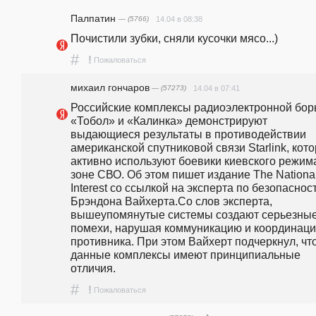
Палпатин
— (5766)
14.04 в 08:38
Почистили зубки, сняли кусочки мясо...)
#
!
Пожаловаться
михаил гончаров
— (57273)
14.04 в 07:41
Российские комплексы радиоэлектронной бор
«Тобол» и «Калинка» демонстрируют 
выдающиеся результаты в противодействии 
американской спутниковой связи Starlink, кото
активно используют боевики киевского режима
зоне СВО. Об этом пишет издание The National
Interest со ссылкой на эксперта по безопасност
Брэндона Вайхерта.Со слов эксперта, 
вышеупомянутые системы создают серьезные
помехи, нарушая коммуникацию и координаци
противника. При этом Вайхерт подчеркнул, что
данные комплексы имеют принципиальные 
отличия.
#
!
Пожаловаться