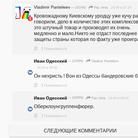
Vladimir Panteleev
— (11142)
14.04 в 07:24
Рас.тяпа
Кровожадному Киевскому уродцу уже кучу раз
говорили, дело в количестве этих комплексов,
это штучный товар и производят их очень 
медленно и мало.Никто не отдаст последнее 
защиты страны которая по факту уже проигр
#
!
Пожаловаться
Иван Одесский
— (19396)
Vladimir Panteleev
14.04 в 08:42
Он нехристь ! Вон из Одессы бандеровские б
#
!
Пожаловаться
Иван Одесский
— (19396)
14.04 в 08:41
Рас.тяпа
Оберклоунгруппенфюрер.
#
!
Пожаловаться
СЛЕДУЮЩИЕ КОММЕНТАРИИ