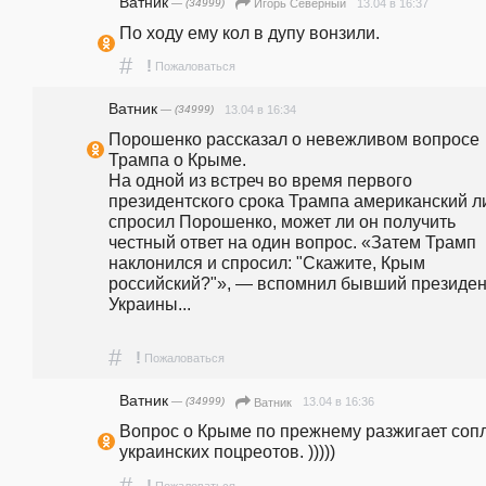
Ватник
— (34999)
13.04 в 16:37
Игорь Северный
По ходу ему кол в дупу вонзили.
#
!
Пожаловаться
Ватник
— (34999)
13.04 в 16:34
Порошенко рассказал о невежливом вопросе 
Трампа о Крыме.
На одной из встреч во время первого 
президентского срока Трампа американский ли
спросил Порошенко, может ли он получить 
честный ответ на один вопрос. «Затем Трамп 
наклонился и спросил: "Скажите, Крым 
российский?"», — вспомнил бывший президент
Украины...
#
!
Пожаловаться
Ватник
— (34999)
13.04 в 16:36
Ватник
Вопрос о Крыме по прежнему разжигает сопл
украинских поцреотов. )))))
#
!
Пожаловаться