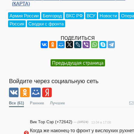
(КАРТА)
Армия России
Белгород
ВКС РФ
ВСУ
Новости
Опера
Россия
Сводки с фронта
ПОДЕЛИТЬСЯ
Предыдущая страница
Войдите через социальную сеть
Все
(61)
Ранние
Лучшие
Вик Тор Сэр (+72642)
— (18524)
13.04 в 17:08
Когда же наконец-то фронт у вислоухих рухнет