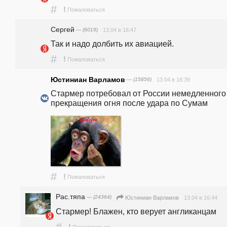
#
!
Пожаловаться
Сергей
— (6019)
13.04 в 16:47
Так и надо долбить их авиацией.
#
!
Пожаловаться
Юстиниан Варламов
— (15856)
13.04 в 16:39
Стармер потребовал от России немедленного 
прекращения огня после удара по Сумам
#
!
Пожаловаться
Рас.тяпа
— (24364)
13.04 в 16:44
Юстиниан Варламов
Стармер! Блажен, кто верует англиканцам
#
!
Пожаловаться