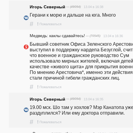
Игорь Северный
— (49094)
13.04 в 16:38
Герани к морю и дальше на юга. Много  
#
!
Пожаловаться
Медведь: каклы сдавайтесь!
— (70545)
13.04 в 16:36
Бывший советник Офиса Зеленского Арестови
выступил в поддержку нардепа Безуглой, счита
что военное и гражданское руководство Сум 
использовало мирных жителей, включая детей,
качестве «живого щита» для прикрытия военны
По мнению Арестовича*, именно эти действия 
стали причиной гибели гражданских лиц. 
#
!
Пожаловаться
Игорь Северный
— (49094)
13.04 в 16:35
19.00 мск. Шо там у хохлов? Мэр Канатопа уже
раздуплился? Или ему доктора отправили.  
#
!
Пожаловаться