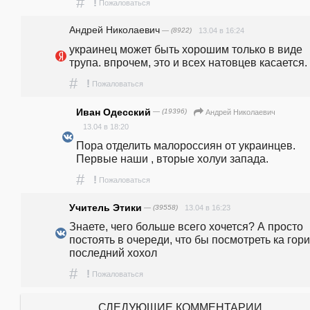
#
!
Пожаловаться
Андрей Николаевич
— (8922)
13.04 в 16:24
украинец может быть хорошим только в виде 
трупа. впрочем, это и всех натовцев касается.
#
!
Пожаловаться
Иван Одесский
— (19396)
Андрей Николаевич
13.04 в 18:20
Пора отделить малороссиян от украинцев. 
Первые наши , вторые холуи запада.
#
!
Пожаловаться
Учитель Этики
— (39558)
13.04 в 16:23
Знаете, чего больше всего хочется? А просто 
постоять в очереди, что бы посмотреть ка горит
последний хохол
#
!
Пожаловаться
СЛЕДУЮЩИЕ КОММЕНТАРИИ