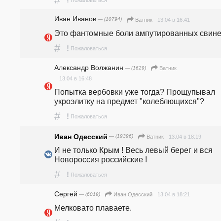
Иван Иванов
— (10794)
13.04 в 16:41
Ватник
Это фантомные боли ампутированных свине
#
!
Пожаловаться
Александр Волжанин
— (1629)
Ватник
13.04 в 16:48
Попытка вербовки уже тогда? Прощупывал 
укроэлитку на предмет "колеблющихся"?
#
!
Пожаловаться
Иван Одесский
— (19396)
13.04 в 18:19
Ватник
И не только Крым ! Весь левый берег и вся 
Новороссия российские !
#
!
Пожаловаться
Сергей
— (6019)
13.04 в 18:21
Иван Одесский
Мелковато плаваете.