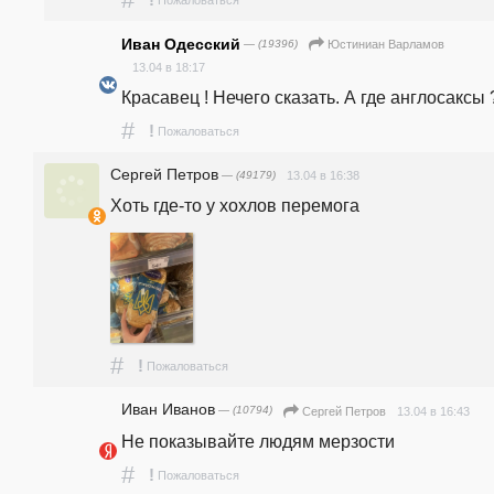
Иван Одесский
— (19396)
Юстиниан Варламов
13.04 в 18:17
Красавец ! Нечего сказать. А где англосаксы 
#
!
Пожаловаться
Сергей Петров
— (49179)
13.04 в 16:38
Хоть где-то у хохлов перемога
#
!
Пожаловаться
Иван Иванов
— (10794)
13.04 в 16:43
Сергей Петров
Не показывайте людям мерзости
#
!
Пожаловаться