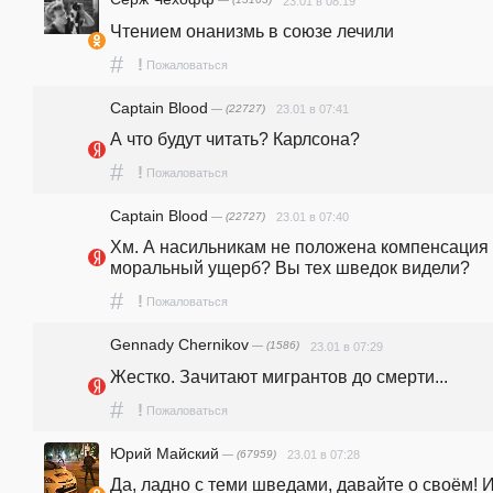
— (15163)
23.01 в 08:19
Чтением онанизмь в союзе лечили
#
!
Пожаловаться
Captain Blood
— (22727)
23.01 в 07:41
А что будут читать? Карлсона?
#
!
Пожаловаться
Captain Blood
— (22727)
23.01 в 07:40
Хм. А насильникам не положена компенсация з
моральный ущерб? Вы тех шведок видели?
#
!
Пожаловаться
Gennady Chernikov
— (1586)
23.01 в 07:29
Жестко. Зачитают мигрантов до смерти... 
#
!
Пожаловаться
Юрий Майский
— (67959)
23.01 в 07:28
Да, ладно с теми шведами, давайте о своём! И