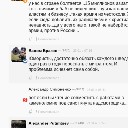
у нас в стране болтается...15 миллионов азиато
со стоячими и баб не видевших...ну и как наши
властям и бизнесу...такая армия из честокола!?
если сюда добавить их радикализм и к христиа
ненависть...да у всего нато, такой не наберётся
армии, против России...
#
!
Пожаловаться
Вадим Брагин
— (3425)
23.01 в 07:16
Юмористы, достаточно обязать каждого шведа
один раз в году переспать с мигрантом. И 
проблемма исчезнет сама собой. 
#
!
Пожаловаться
Александр Симоненко
— (9031)
23.01 в 06:41
вот если бы чтение совместить с работами в 
каменоломне под свист кнута надсмотрщика...
#
!
Пожаловаться
Alexander Putimtsev
— (11448)
23.01 в 05:59