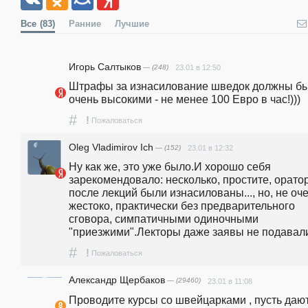
Все
(83)
Ранние
Лучшие
Игорь Салтыков
— (248)
23.01 в 12:50
Штрафы за изнасилование шведок должны бы
очень высокими - не менее 100 Евро в час!)))
#
!
Пожаловаться
Oleg Vladimirov Ich
— (152)
23.01 в 12:32
Ну как же, это уже было.И хорошо себя 
зарекомендовало: несколько, простите, оратор
после лекций были изнасилованы..., но, не оче
жестоко, практически без предварительного 
сговора, симпатичными одиночными 
"приезжими".Лекторы даже заявы не подавал
#
!
Пожаловаться
Александр Щербаков
— (29460)
23.01 в 11:08
Проводите курсы со швейцарками , пусть дают 