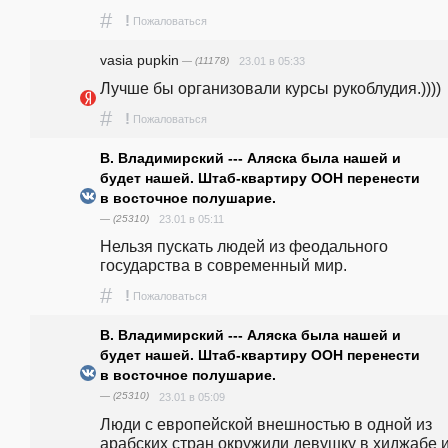
#
!
Пожаловаться
vasia pupkin
— (11178)
23.01 в 05:33
Лучше бы организовали курсы рукоблудия.))))
#
!
Пожаловаться
В. Владимирский --- Аляска была нашей и
будет нашей. Штаб-квартиру ООН перенести
в восточное полушарие.
— (25310)
23.01 в 05:11
Нельзя пускать людей из феодального 
государства в современный мир.
#
!
Пожаловаться
В. Владимирский --- Аляска была нашей и
будет нашей. Штаб-квартиру ООН перенести
в восточное полушарие.
— (25310)
23.01 в 05:09
Люди с европейской внешностью в одной из 
арабских стран окружили девушку в хиджабе и