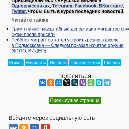
Присоединяйтесь к «Русской Весне» в
Одноклассниках
,
Telegram
,
Facebook
,
ВКонтакте
,
Twitter
, чтобы быть в курсе последних новостей.
Читайте также
Трамп начнёт масштабные депортации мигрантов спу
сутки после присяги
Ребёнок мигрантов хотел устроить резню в школе
в Подмосковье — Следком показал изъятое оружие
(ФОТО, ВИДЕО)
Египет
Мигранты
Новости
Происшествия
Швеция
ПОДЕЛИТЬСЯ
Предыдущая страница
Войдите через социальную сеть