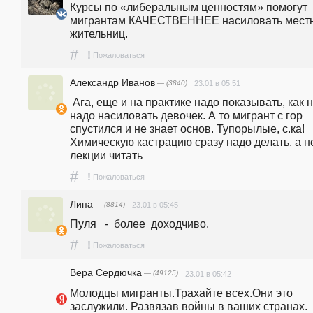
Курсы по «либеральным ценностям» помогут 
мигрантам КАЧЕСТВЕННЕЕ насиловать местн
жительниц.
#
!
Пожаловаться
Александр Иванов
— (3840)
23.01 в 05:51
 Ага, еще и на практике надо показывать, как не 
надо насиловать девочек. А то мигрант с гор 
спустился и не знает основ. Тупорылые, с.ка! 
Химическую кастрацию сразу надо делать, а не
лекции читать
#
!
Пожаловаться
Липа
— (8814)
23.01 в 05:45
Пуля   -  более  доходчиво.
#
!
Пожаловаться
Вера Сердючка
— (49125)
23.01 в 05:42
Молодцы мигранты.Трахайте всех.Они это 
заслужили. Развязав войны в ваших странах.