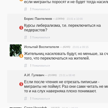
если мигранты поросят и не будет тогда насили
#
!
Пожаловаться
Борис Пантелеев
— (13694)
23.01 в 10:00
Курсы либерализма, т.е. переключиться на 
педерастов?
#
!
Пожаловаться
Испытай Воспитателя
— (6265)
23.01 в 09:15
Жительниц насиловать будут, но меньше, за сче
того, что переключаться на жителей. 
#
!
Пожаловаться
А.И. Гулевич
— (21086)
23.01 в 08:48
Если после чтения не отрезать пиписьки - 
мигранты не поймут. Раз они сами читать не мог
то и на слух наверняка плохо понимают.
#
!
Пожаловаться
Серж Чехофф