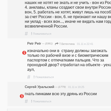
наших не хотят не знать и не учить - вон из Рос
4. анклавы, кланы создают свои внутри России 
вон, 5. работать не хотят, живут лишь на пособ
за счет России - вон, 6. не признают ни нашу ве
ни уклад - всех вон..., иначе не видать нам горд
возвеличенной России. 
#
!
Пожаловаться
Petr Petr
— (3361)
01.11 в 22:41
Т.Бетехтина
изначально они в  страну должны заезжать 
только по рабочей визе и с биометрическим 
паспортом с отпечатками пальцев. Что за 
проходной двор? отработал на объекте - уеха
аул,
#
!
Пожаловаться
Сергей Уральский
— (1779)
01.11 в 19:25
гнать пинками всю эту дрянь из России
#
!
Пожаловаться