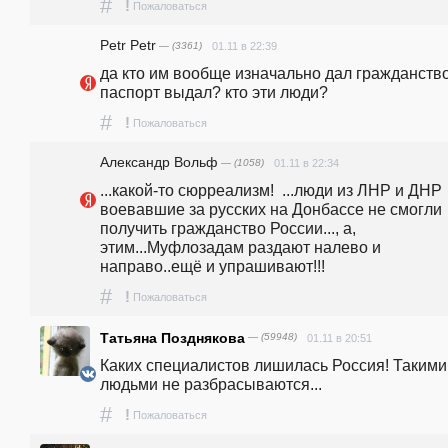
#
!
Пожаловаться
Petr Petr
— (3361)
01.11 в 22:39
да кто им вообще изначально дал гражданство
паспорт выдал? кто эти люди? 
#
!
Пожаловаться
Александр Вольф
— (1058)
01.11 в 22:34
...какой-то сюрреализм!  ...люди из ЛНР и ДНР 
воевавшие за русских на Донбассе не смогли 
получить гражданство России..., а, 
этим...Муфлозадам раздают налево и 
направо..ещё и упрашивают!!!
#
!
Пожаловаться
Татьяна Позднякова
— (59948)
01.11 в 20:51
Каких специалистов лишилась Россия! Такими 
людьми не разбрасываются...
#
!
Пожаловаться