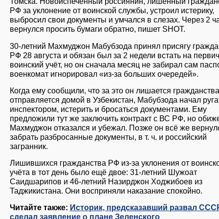
Томска. Новоиспечённый россиянин, лишённый граждан
РФ за уклонение от воинской службы, устроил истерику,
выбросил свои документы и умчался в слезах. Через 2 ч
вернулся просить бумаги обратно, пишет SHOT.
30-летний Махмуджон Мабубзода принял присягу гражд
РФ 28 августа и обязан был за 2 недели встать на перви
воинский учёт, но он сначала месяц не забирал сам паспо
военкомат игнорировал «из-за больших очередей».
Когда ему сообщили, что за это он лишается гражданств
отправляется домой в Узбекистан, Мабубзода начал руга
инспектором, истерить и бросаться документами. Ему
предложили тут же заключить контракт с ВС РФ, но оби
Махмуджон отказался и убежал. Позже он всё же вернул
забрать разбросанные документы, в т. ч. и российский
загранник.
Лишившихся гражданства РФ из-за уклонения от воинск
учёта в тот день было ещё двое: 31-летний Шужоат
Саидшарипов и 46-летний Назирджон Ходжибоев из
Таджикистана. Они восприняли наказание спокойно.
Читайте также:
Историк, предсказавший развал СССР
сделал заявление о плане Зеленского