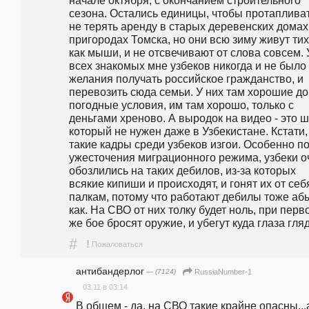
начале октября, с окончанием строительного 
сезона. Остались единицы, чтобы протапливат
не терять аренду в старых деревенских домах 
пригородах Томска, но они всю зиму живут тихо
как мыши, и не отсвечивают от слова совсем. У
всех знакомых мне узбеков никогда и не было 
желания получать российское гражданство, и 
перевозить сюда семьи. У них там хорошие дом
погодные условия, им там хорошо, только с 
деньгами хреново. А выродок на видео - это шл
который не нужен даже в Узбекистане. Кстати, 
такие кадры среди узбеков изгои. Особенно по
ужесточения миграционного режима, узбеки оч
обозлились на таких дебилов, из-за которых 
всякие кипиши и происходят, и гонят их от себя
палкам, потому что работают дебилы тоже абы
как. На СВО от них толку будет ноль, при перво
же бое бросят оружие, и убегут куда глаза гляд
#
!
Пожаловаться
антибандерлог
— (7124)
RussiaNumber-1
03.11 в 03:14
В общем - да, на СВО такие крайне опасны...а