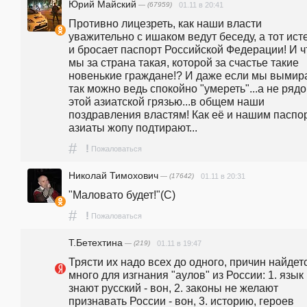
Юрий Майский
— (67959)
01.11 в 20:41
Противно лицезреть, как наши власти 
уважительно с ишаком ведут беседу, а тот исте
и бросает паспорт Российской Федерации! И чт
мы за страна такая, которой за счастье такие 
новенькие граждане!? И даже если мы вымира
так можно ведь спокойно "умереть"...а не рядом
этой азиатской грязью...в общем наши 
поздравления властям! Как её и нашим паспор
азиаты жопу подтирают...
#
!
Пожаловаться
Николай Тимохович
— (17642)
01.11 в 20:31
"Маловато будет!"(С)
#
!
Пожаловаться
Т.Бетехтина
— (219)
01.11 в 19:47
Трясти их надо всех до одного, причин найдетс
много для изгнания "аулов" из России: 1. язык 
знают русский - вон, 2. законы не желают 
признавать России - вон, 3. историю, героев 