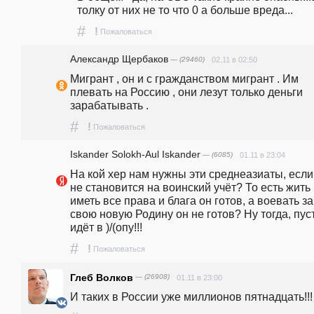
толку от них не то что 0 а больше вреда...
#
!
Пожаловаться
Александр Щербаков
— (29460)
02.11 в 02:50
Мигрант , он и с гражданством мигрант . Им 
плевать на Россию , они лезут только деньги 
зарабатывать .
#
!
Пожаловаться
Iskander Solokh-Aul Iskander
— (6085)
01.11 в 23:04
На кой xep нам нужны эти среднеазиаты, если 
не становится на воинский учёт? То есть жить 
иметь все права и блага он готов, а воевать за 
свою новую Родину он не готов? Ну тогда, пуст
идёт в )/(опу!!! 
#
!
Пожаловаться
Глеб Волков
— (26908)
01.11 в 23:00
И таких в России уже миллионов пятнадцать!!!