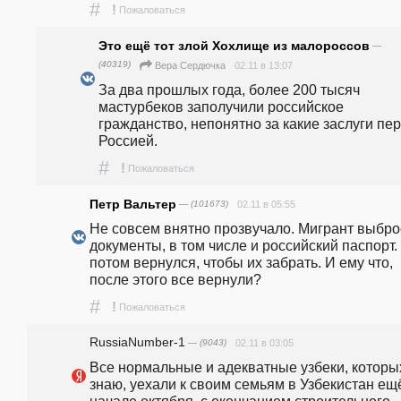
#
!
Пожаловаться
Это ещё тот злой Хохлище из малороссов
—
(40319)
02.11 в 13:07
Вера Сердючка
За два прошлых года, более 200 тысяч 
мастурбеков заполучили российское 
гражданство, непонятно за какие заслуги пер
Россией.
#
!
Пожаловаться
Петр Вальтер
— (101673)
02.11 в 05:55
Не совсем внятно прозвучало. Мигрант выбро
документы, в том числе и российский паспорт. 
потом вернулся, чтобы их забрать. И ему что, 
после этого все вернули?
#
!
Пожаловаться
RussiaNumber-1
— (9043)
02.11 в 03:05
Все нормальные и адекватные узбеки, которых
знаю, уехали к своим семьям в Узбекистан ещё