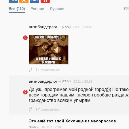
Все
(110)
Ранние
Лучшие
антибандерлог
— (7124)
03.11 в 03:18
#
!
Пожаловаться
антибандерлог
— (7124)
03.11 в 03:16
Да уж...прогремел мой родной город))) Но такое
всем городам нашим...нехрен вообще раздава
гражданство всяким упырям!
#
!
Пожаловаться
Это ещё тот злой Хохлище из малороссов
—
(40319)
02.11 в 12:58