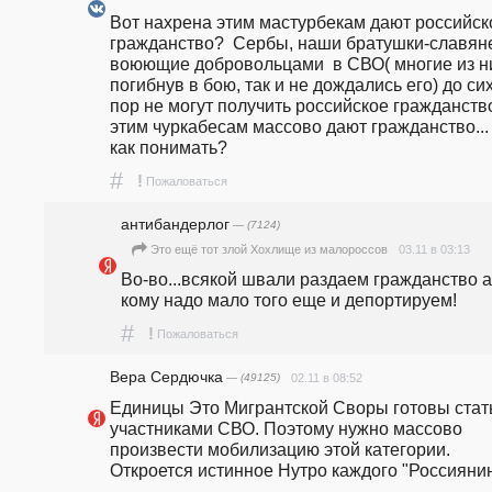
Вот нахрена этим мастурбекам дают российско
гражданство?  Сербы, наши братушки-славяне
воюющие добровольцами  в СВО( многие из ни
погибнув в бою, так и не дождались его) до сих
пор не могут получить российское гражданство,
этим чуркабесам массово дают гражданство... 
как понимать?
#
!
Пожаловаться
антибандерлог
— (7124)
03.11 в 03:13
Это ещё тот злой Хохлище из малороссов
Во-во...всякой швали раздаем гражданство а 
кому надо мало того еще и депортируем!
#
!
Пожаловаться
Вера Сердючка
— (49125)
02.11 в 08:52
Единицы Это Мигрантской Своры готовы стать
участниками СВО. Поэтому нужно массово 
произвести мобилизацию этой категории. 
Откроется истинное Нутро каждого "Россиянин