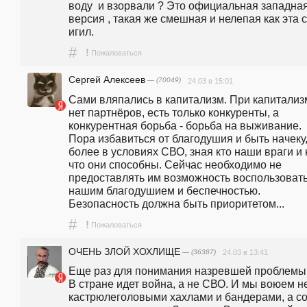
воду  и взорвали ? Это официальная западная
версия , такая же смешная и нелепая как эта с 
игил.
#
!
Пожаловаться
Сергей Алексеев
— (70049)
24.03 в 15:01
Сами вляпались в капитализм. При капитализм
нет партнёров, есть только конкуренты, а 
конкурентная борьба - борьба на выживание. 
Пора избавиться от благодушия и быть начеку,
более в условиях СВО, зная кто наши враги и н
что они способны. Сейчас необходимо не 
предоставлять им возможность воспользовать
нашим благодушием и беспечностью. 
Безопасность должна быть приоритетом...
#
!
Пожаловаться
ОЧЕНЬ ЗЛОЙ ХОХЛИЩЕ
— (36387)
24.03 в 13:41
Еще раз для понимания назревшей проблемы : 
В стране идет война, а не СВО. И мы воюем не
кастрюлеголовыми хахлами и бандерами, а со