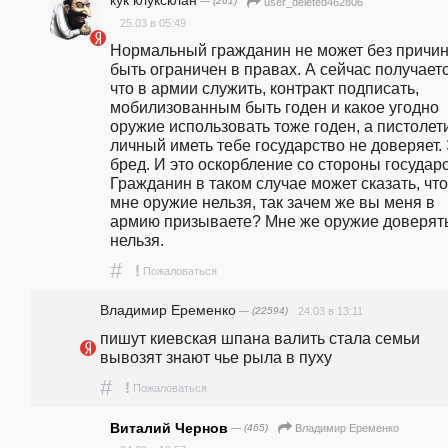
кук клуксклан
— (261)
user_deleted462806
25.03 в 05:49
Нормальный гражданин не может без причин
быть ограничен в правах. А сейчас получается
что в армии служить, контракт подписать, 
мобилизованным быть годен и какое угодно 
оружие использовать тоже годен, а пистолети
личный иметь тебе государство не доверяет. 
бред. И это оскорбление со стороны государс
Гражданин в таком случае может сказать, что 
мне оружие нельзя, так зачем же вы меня в 
армию призываете? Мне же оружие доверять
нельзя.
#
!
Пожаловаться
Владимир Еременко
— (22594)
24.03 в 13:11
пишут киевская шпана валить стала семьи 
вывозят знают чье рыла в пуху
#
!
Пожаловаться
Виталий Чернов
— (465)
Владимир Еременко