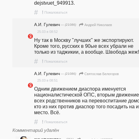
dejstvuet_949913.   
#
!
Пожаловаться
А.И. Гулевич
— (21086)
Андрей Николаев
25.03 в 08:52
Ну так в Москву "лучших" же экспортируют. 
Кроме того, русских в 90ые всех убрали не 
только из таджикии, а вообще. Швобода жеж!
#
!
Пожаловаться
А.И. Гулевич
— (21086)
Святослав Белогоров
25.03 в 08:51
Одним движением диаспора именуется 
националистической ОПС, вторым движение
всех родственников на перевоспитание домой
кто из них против диаспор того посадить на их
место. Всё.
#
!
Пожаловаться
Комментарий удалён