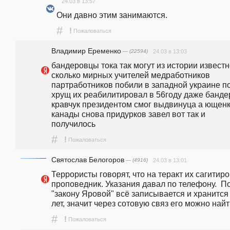
24.03 в 13:57
Они давно этим занимаются.
#
!
Пожаловаться
Владимир Еременко
— (22594)
24.03 в 13:03
бандеровцы тока так могут из истории известн
сколько мирных учителей медработников 
партработников побили в западной украине по
хрущ их реабилитировал в 56году даже бандер
кравчук президентом смог выдвинуца а ющенка
канады снова придурков завел вот так и 
получилось
#
!
Пожаловаться
Святослав Белогоров
— (4916)
24.03 в 13:01
Террористы говорят, что на теракт их сагитиро
проповедник. Указания давал по телефону.  По
"закону Яровой" всё записывается и хранится 
лет, значит через сотовую связ его можно найт
#
!
Пожаловаться