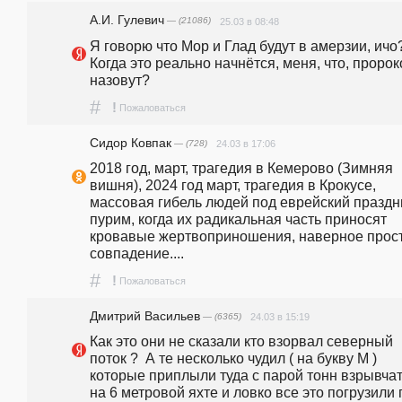
А.И. Гулевич
— (21086)
25.03 в 08:48
Я говорю что Мор и Глад будут в амерзии, ичо?
Когда это реально начнётся, меня, что, пророк
назовут?
#
!
Пожаловаться
Сидор Ковпак
— (728)
24.03 в 17:06
2018 год, март, трагедия в Кемерово (Зимняя 
вишня), 2024 год март, трагедия в Крокусе, 
массовая гибель людей под еврейский праздни
пурим, когда их радикальная часть приносят 
кровавые жертвоприношения, наверное прост
совпадение.... 
#
!
Пожаловаться
Дмитрий Васильев
— (6365)
24.03 в 15:19
Как это они не сказали кто взорвал северный 
поток ?  А те несколько чудил ( на букву М ) 
которые приплыли туда с парой тонн взрывчат
на 6 метровой яхте и ловко все это погрузили 