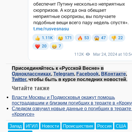
Присоединяйтесь к «Русской Весне» в
Одноклассниках
,
Telegram
,
Facebook
,
ВКонтакте
,
Twitter
, чтобы быть в курсе последних новостей.
Читайте также
Власти Москвы и Подмосковья окажут помощь
пострадавшим и близким погибших в теракте в «Кроку
Следком озвучил новые данные о погибших в теракте
«Крокусе»
Запад
ИГИЛ
Новости
Происшествия
Россия
США