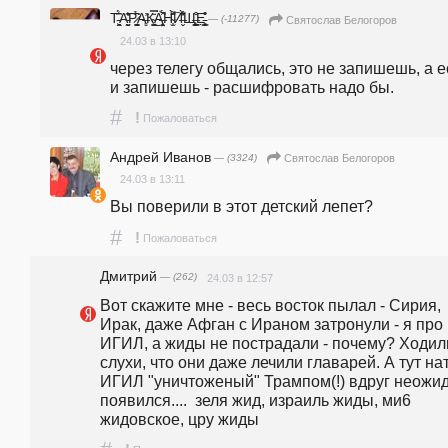
Т̵̭͖͈̾́͆А̵̛̝̮̰̔͐͊Р̷̺̖͔͉̱̂̉͆А̶̻̓͘К̴͍̺̈̿̇͜Ӓ̶͕̤̙̟́̑̚ͅН̴͎̫͌̀͡И̶̬̓͋̊̋̀Щ̶̨͇̙̪͙͒̐Е̵͇̣̗͉̻̎͑͒̍
— (-11277)
Святослав Белогоров
24.03 в 13:10
через телегу общались, это не запишешь, а е
и запишешь - расшифровать надо бы.
#
!
Пожаловаться
Андрей Иванов
— (3324)
Святослав Белогоров
24.03 в 13:11
Вы поверили в этот детский лепет?
#
!
Пожаловаться
Дмитрий
— (262)
24.03 в 12:57
Вот скажите мне - весь восток пылал - Сирия, 
Ирак, даже Афган с Ираном затронули - я про 
ИГИЛ, а жиды не пострадали - почему? Ходили
слухи, что они даже лечили главарей. А тут нат
ИГИЛ "уничтоженый" Трампом(!) вдруг неожид
появился....  зеля жид, израиль жиды, ми6 
жидовское, цру жиды