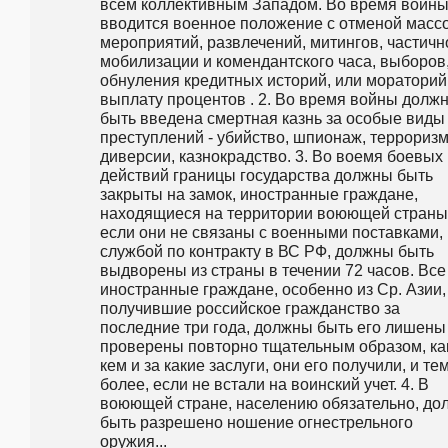
всем коллективным Западом. Во время войны
вводится военное положение с отменой массо
мероприятий, развлечений, митингов, частично
мобилизации и комендантского часа, выборов,
обнуления кредитных историй, или мораторий 
выплату процентов . 2. Во время войны должн
быть введена смертная казнь за особые виды 
преступлений - убийство, шпионаж, терроризм,
диверсии, казнокрадство. 3. Во воемя боевых 
действий границы государства должны быть 
закрыты на замок, иностранные граждане, 
находящиеся на территории воюющей страны,
если они не связаны с военными поставками, 
службой по контракту в ВС РФ, должны быть 
выдворены из страны в течении 72 часов. Все 
иностранные граждане, особенно из Ср. Азии, 
получившие российское гражданство за 
последние три года, должны быть его лишены 
проверены повторно тщательным образом, как
кем и за какие заслуги, они его получили, и тем
более, если не встали на воинский учет. 4. В 
воюющей стране, населению обязательно, дол
быть разрешено ношение огнестрельного 
оружия... 