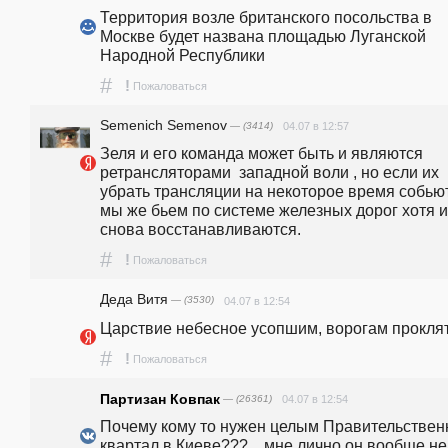
Территория возле британского посольства в 
Москве будет названа площадью Луганской 
Народной Республики 
#
!
Пожаловаться
Semenich Semenov
— (3414)
04.07 в 12:57
Зеля и его команда может быть и являются 
ретрансляторами  западной воли , но если их 
убрать трансляции на некоторое время собьютс
мы же бьем по системе железных дорог хотя и 
снова восстанавливаются.
#
!
Пожаловаться
Деда Витя
— (3530)
04.07 в 12:54
Царствие небесное усопшим, ворогам проклят
#
!
Пожаловаться
Партизан Ковпак
— (26361)
04.07 в 12:54
Почему кому то нужен целым Правительствен
квартал в Киеве???... мне лично он вообще не 