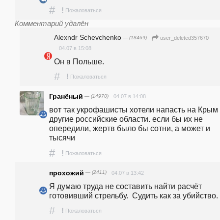
#
!
Пожаловаться
Комментарий удалён
Alexndr Schevchenko
— (18469)
user_deleted357670
04.07 в 15:08
Он в Польше.
#
!
Пожаловаться
Гранёный
— (14970)
04.07 в 14:08
вот так укрофашисты хотели напасть на Крым 
другие российские области. если бы их не 
опередили, жертв было бы сотни, а может и 
тысячи
#
!
Пожаловаться
прохожий
— (2411)
04.07 в 13:42
Я думаю труда не составить найти расчёт 
готовивший стрельбу.  Судить как за убийство.
#
!
Пожаловаться