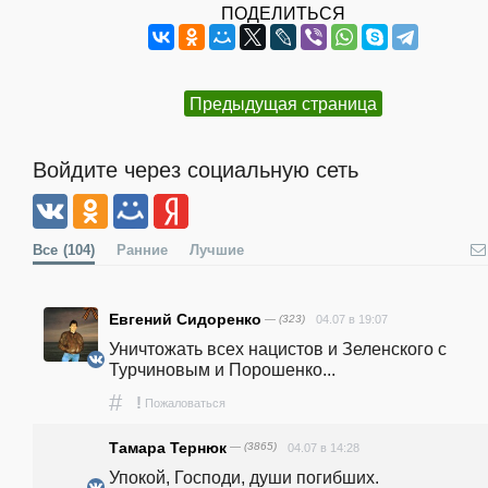
ПОДЕЛИТЬСЯ
Предыдущая страница
Войдите через социальную сеть
Все
(104)
Ранние
Лучшие
Евгений Сидоренко
— (323)
04.07 в 19:07
Уничтожать всех нацистов и Зеленского с 
Турчиновым и Порошенко...
#
!
Пожаловаться
Тамара Тернюк
— (3865)
04.07 в 14:28
Упокой, Господи, души погибших.