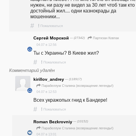
нужен, ни разу не видел за 30 лет чтоб там кто 
достойный жил.... одни казнокрады да 
мошенники...
#
!
Пожаловаться
Cергей Морcкой
— (27342)
Партизан Ковпак
04.07 в 12:56
Ты с Украины? В Киеве жил?
#
!
Пожаловаться
Комментарий удалён
kirillov_andrey
— (118917)
Парабеллум Сталина (возвращение легенды!)
04.07 в 12:53
Всех укражопых гнид к Бандере!
#
!
Пожаловаться
Roman Bezkrovniy
— (10152)
Парабеллум Сталина (возвращение легенды!)
04.07 в 13:01