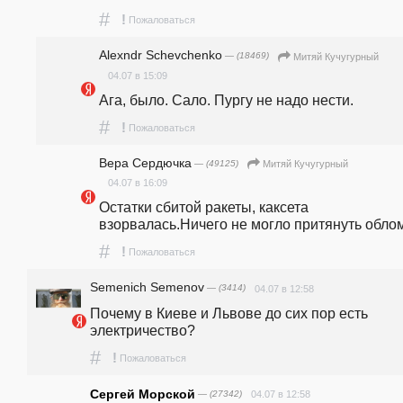
#
!
Пожаловаться
Alexndr Schevchenko
— (18469)
Митяй Кучугурный
04.07 в 15:09
Ага, было. Сало. Пургу не надо нести.
#
!
Пожаловаться
Вера Сердючка
— (49125)
Митяй Кучугурный
04.07 в 16:09
Остатки сбитой ракеты, каксета 
взорвалась.Ничего не могло притянуть облом
#
!
Пожаловаться
Semenich Semenov
— (3414)
04.07 в 12:58
Почему в Киеве и Львове до сих пор есть 
электричество?
#
!
Пожаловаться
Cергей Морcкой
— (27342)
04.07 в 12:58