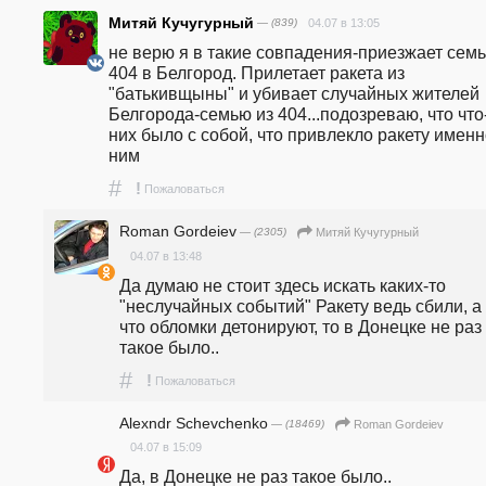
Митяй Кучугурный
— (839)
04.07 в 13:05
не верю я в такие совпадения-приезжает семья
404 в Белгород. Прилетает ракета из 
"батькивщыны" и убивает случайных жителей 
Белгорода-семью из 404...подозреваю, что что-
них было с собой, что привлекло ракету именно
ним
#
!
Пожаловаться
Roman Gordeiev
— (2305)
Митяй Кучугурный
04.07 в 13:48
Да думаю не стоит здесь искать каких-то 
"неслучайных событий" Ракету ведь сбили, а т
что обломки детонируют, то в Донецке не раз 
такое было.. 
#
!
Пожаловаться
Alexndr Schevchenko
— (18469)
Roman Gordeiev
04.07 в 15:09
Да, в Донецке не раз такое было.. 