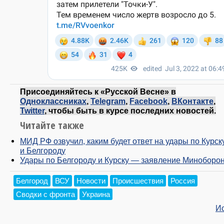
Присоединяйтесь к «Русской Весне» в
Одноклассниках
,
Telegram
,
Facebook
,
ВКонтакте
,
Twitter
, чтобы быть в курсе последних новостей.
Читайте также
МИД РФ озвучил, каким будет ответ на удары по Курск
и Белгороду
Удары по Белгороду и Курску — заявление Миноборо
Белгород
ВСУ
Новости
Происшествия
Россия
Сводки с фронта
Украина
И