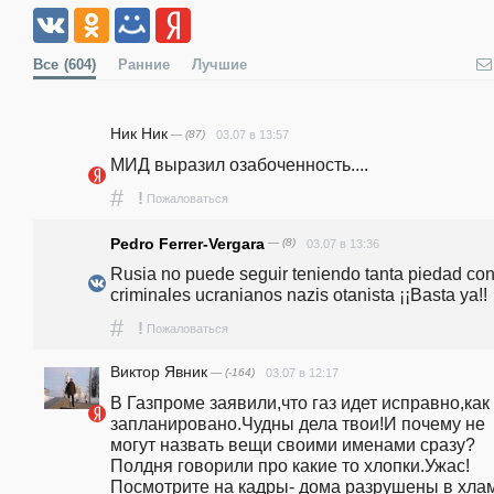
Все
(604)
Ранние
Лучшие
Ник Ник
— (87)
03.07 в 13:57
МИД выразил озабоченность....
#
!
Пожаловаться
Pedro Ferrer-Vergara
— (8)
03.07 в 13:36
Rusia no puede seguir teniendo tanta piedad con 
criminales ucranianos nazis otanista ¡¡Basta ya!!
#
!
Пожаловаться
Виктор Явник
— (-164)
03.07 в 12:17
В Газпроме заявили,что газ идет исправно,как 
запланировано.Чудны дела твои!И почему не 
могут назвать вещи своими именами сразу?
Полдня говорили про какие то хлопки.Ужас! 
Посмотрите на кадры- дома разрушены в хлам