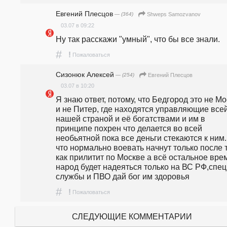
Евгений Плесцов
— (364)
Shweps Samozvanov
03.07 в 09:22
Ну так расскажи "умный", что бы все знали.
#
!
Пожаловаться
Сизонюк Алексей
— (254)
Евгений Плесцов
03.07 в 10:20
Я знаю ответ, потому, что Бедгород это не Мо
и не Питер, где находятся управляющие всей
нашей страной и её богатствами и им в 
принципе похрен что делается во всей 
необьятной пока все деньги стекаются к ним. 
что нормально воевать начнут только после т
как прилитит по Москве а всё остальное врем
народ будет надеяться только на ВС РФ,спец 
службы и ПВО дай бог им здоровья
#
!
Пожаловаться
СЛЕДУЮЩИЕ КОММЕНТАРИИ