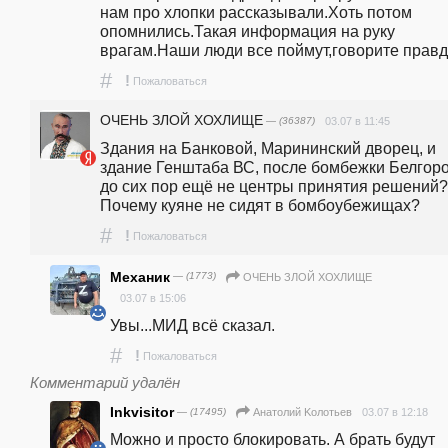
нам про хлопки рассказывали.Хоть потом 
опомнились.Такая информация на руку 
врагам.Наши люди все поймут,говорите правд
#
!
Пожаловаться
ОЧЕНЬ ЗЛОЙ ХОХЛИЩЕ
— (36387)
03.07 в 11:45
Здания на Банковой, Марининский дворец, и 
здание Генштаба ВС, после бомбежки Белгород
до сих пор ещё не центры принятия решений? 
Почему куяне не сидят в бомбоубежищах? 
#
!
Пожаловаться
Механик
— (1773)
ОЧЕНЬ ЗЛОЙ ХОХЛИЩЕ
03.07 в 15:06
Увы...МИД всё сказал.
#
!
Пожаловаться
Комментарий удалён
Inkvisitor
— (17495)
03.07 в 12:18
Анатолий Koлотьев
Можно и просто блокировать. А брать будут 