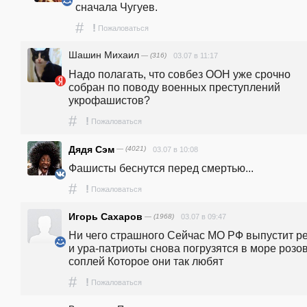
сначала Чугуев.
#
!
Пожаловаться
Шашин Михаил
— (316)
03.07 в 11:17
Надо полагать, что совбез ООН уже срочно 
собран по поводу военных преступлений 
укрофашистов?
#
!
Пожаловаться
Дядя Сэм
— (4021)
03.07 в 10:08
Фашисты беснутся перед смертью...
#
!
Пожаловаться
Игорь Сахаров
— (1968)
03.07 в 09:47
Ни чего страшного Сейчас МО РФ выпустит ре
и ура-патриоты снова погрузятся в море розов
соплей Которое они так любят
#
!
Пожаловаться