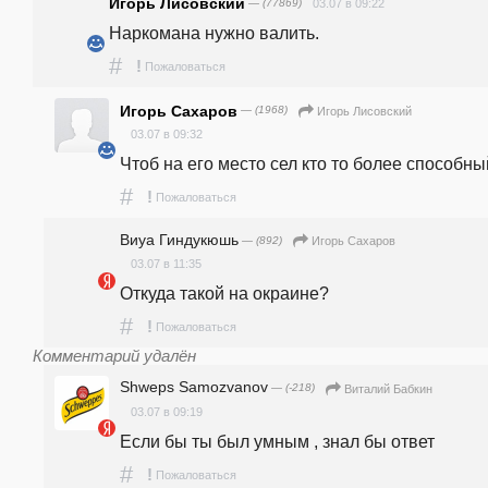
Игорь Лисовский
— (77869)
03.07 в 09:22
Наркомана нужно валить.
#
!
Пожаловаться
Игорь Сахаров
— (1968)
Игорь Лисовский
03.07 в 09:32
Чтоб на его место сел кто то более способн
#
!
Пожаловаться
Виуа Гиндукюшь
— (892)
Игорь Сахаров
03.07 в 11:35
Откуда такой на окраине?
#
!
Пожаловаться
Комментарий удалён
Shweps Samozvanov
— (-218)
Виталий Бабкин
03.07 в 09:19
Если бы ты был умным , знал бы ответ
#
!
Пожаловаться