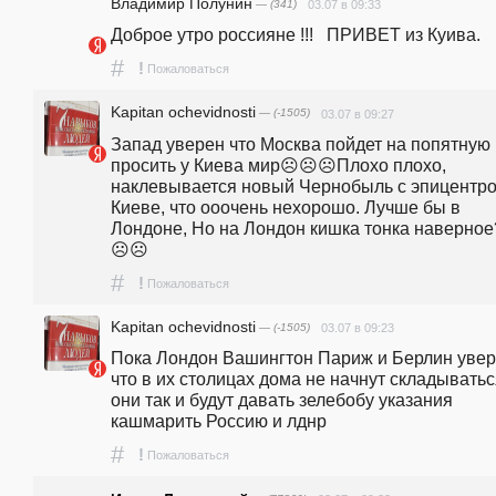
Владимир Полунин
— (341)
03.07 в 09:33
Доброе утро россияне !!!   ПРИВЕТ из Куива.
#
!
Пожаловаться
Kapitan ochevidnosti
— (-1505)
03.07 в 09:27
Запад уверен что Москва пойдет на попятную 
просить у Киева мир☹️☹️☹️Плохо плохо, 
наклевывается новый Чернобыль с эпицентро
Киеве, что ооочень нехорошо. Лучше бы в 
Лондоне, Но на Лондон кишка тонка наверное
☹️☹️
#
!
Пожаловаться
Kapitan ochevidnosti
— (-1505)
03.07 в 09:23
Пока Лондон Вашингтон Париж и Берлин увер
что в их столицах дома не начнут складываться
они так и будут давать зелебобу указания 
кашмарить Россию и лднр
#
!
Пожаловаться