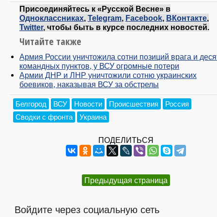
Присоединяйтесь к «Русской Весне» в
Одноклассниках
,
Telegram
,
Facebook
,
ВКонтакте
,
Twitter
, чтобы быть в курсе последних новостей.
Читайте также
Армия России уничтожила сотни позиций врага и деся
командных пунктов, у ВСУ огромные потери
Армии ДНР и ЛНР уничтожили сотню украинских
боевиков, наказывая ВСУ за обстрелы
Белгород
ВСУ
Новости
Происшествия
Россия
Сводки с фронта
Украина
ПОДЕЛИТЬСЯ
Предыдущая страница
Войдите через социальную сеть