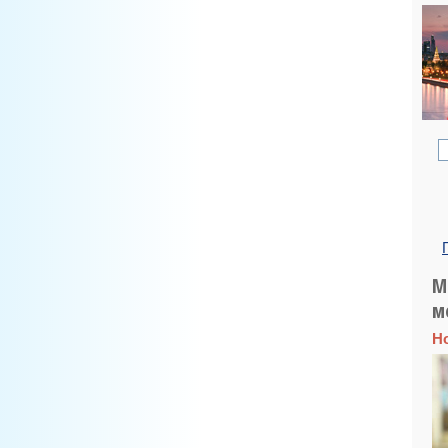
М
м
Н