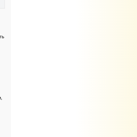
ть
л
,