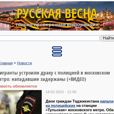
Перейти к основному содерж
РУССКАЯ ВЕСНА
только проверенная информация
Главная
>
Новости
игранты устроили драку с полицией в московском
етро: нападавшие задержаны (+ВИДЕО)
овость обновляется
18.02.2022 - 12:09
Двое граждан Таджикистана
напали
на полицейских
на станции
«Тульская» московского метро. Оба