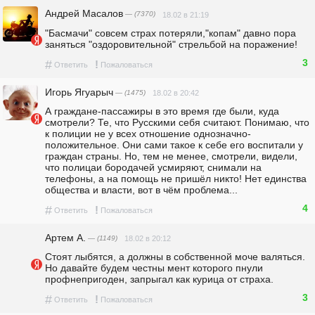
Андрей Масалов
— (7370)
18.02 в 21:19
"Басмачи" совсем страх потеряли,"копам" давно пора 
заняться "оздоровительной" стрельбой на поражение!
3
#
!
Ответить
Пожаловаться
Игорь Ягуарыч
— (1475)
18.02 в 20:42
А граждане-пассажиры в это время где были, куда 
смотрели? Те, что Русскими себя считают. Понимаю, что 
к полиции не у всех отношение однозначно-
положительное. Они сами такое к себе его воспитали у 
граждан страны. Но, тем не менее, смотрели, видели, 
что полицаи бородачей усмиряют, снимали на 
телефоны, а на помощь не пришёл никто! Нет единства 
общества и власти, вот в чём проблема...
4
#
!
Ответить
Пожаловаться
Артем А.
— (1149)
18.02 в 20:12
Стоят лыбятся, а должны в собственной моче валяться. 
Но давайте будем честны мент которого пнули 
профнепригоден, запрыгал как курица от страха.
3
#
!
Ответить
Пожаловаться