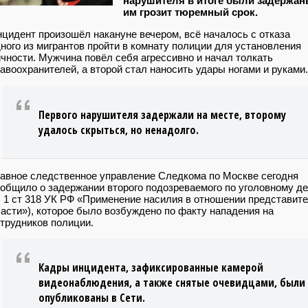
нарушителя в итоге были задержан
им грозит тюремный срок.
цидент произошёл накануне вечером, всё началось с отказа
ного из мигрантов пройти в комнату полиции для установления
чности. Мужчина повёл себя агрессивно и начал толкать
авоохранителей, а второй стал наносить удары ногами и руками.
Первого нарушителя задержали на месте, второму
удалось скрыться, но ненадолго.
авное следственное управление Следкома по Москве сегодня
общило о задержании второго подозреваемого по уголовному д
. 1 ст 318 УК РФ «Применение насилия в отношении представит
асти»), которое было возбуждено по факту нападения на
трудников полиции.
Кадры инцидента, зафиксированные камерой
видеонаблюдения, а также снятые очевидцами, были
опубликованы в Сети.