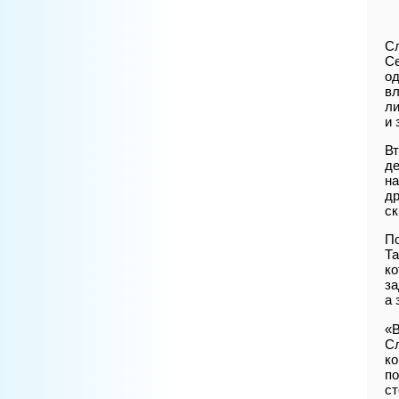
Сл
Се
од
вл
ли
и 
Вт
де
на
др
ск
П
Та
ко
за
а 
«В
Сл
ко
по
ст