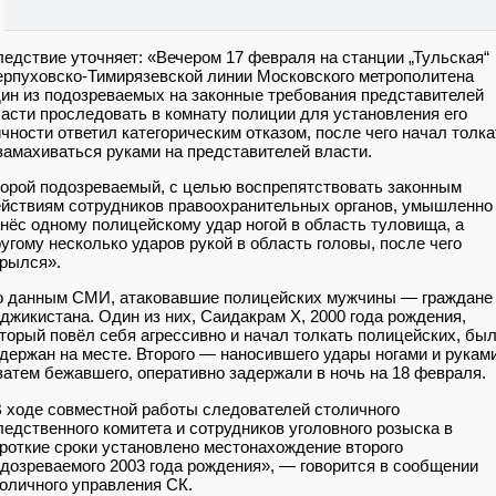
едствие уточняет: «Вечером 17 февраля на станции „Тульская“
рпуховско-Тимирязевской линии Московского метрополитена
ин из подозреваемых на законные требования представителей
асти проследовать в комнату полиции для установления его
чности ответил категорическим отказом, после чего начал толка
замахиваться руками на представителей власти.
орой подозреваемый, с целью воспрепятствовать законным
йствиям сотрудников правоохранительных органов, умышленно
нёс одному полицейскому удар ногой в область туловища, а
угому несколько ударов рукой в область головы, после чего
рылся».
о данным СМИ, атаковавшие полицейских мужчины — граждане
джикистана. Один из них, Саидакрам Х, 2000 года рождения,
торый повёл себя агрессивно и начал толкать полицейских, бы
держан на месте. Второго — наносившего удары ногами и руками
затем бежавшего, оперативно задержали в ночь на 18 февраля.
 ходе совместной работы следователей столичного
едственного комитета и сотрудников уголовного розыска в
роткие сроки установлено местонахождение второго
дозреваемого 2003 года рождения», — говорится в сообщении
оличного управления СК.