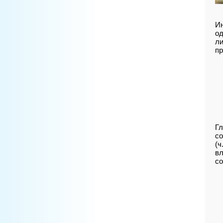
Ин
од
ли
пр
Гл
со
(ч
вл
со