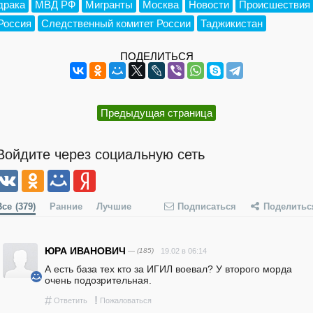
драка
МВД РФ
Мигранты
Москва
Новости
Происшествия
Россия
Следственный комитет России
Таджикистан
ПОДЕЛИТЬСЯ
Предыдущая страница
Войдите через социальную сеть
Все
(379)
Ранние
Лучшие
Подписаться
Поделитьс
ЮРА ИВАНОВИЧ
— (185)
19.02 в 06:14
А есть база тех кто за ИГИЛ воевал? У второго морда 
очень подозрительная. 
#
!
Ответить
Пожаловаться