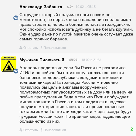
Александр Забашта
— (10)
19.02 в 05:15
Сотрудник который получил с ноги совсем не 
компетентен, во первых после нападения вполне имел 
право стрелять, но если боялся попасть в гражданских 
мог спокойно использовать дубинку а не бегать кругами. 
Один удар даже по пустой макитре очень остужает даже 
самых горячих баранов.
#
!
Ответить
Пожаловаться
Мужикан Писюкатый
— (5895)
18.02 в 21:34
А теперь представьте,если бы Россия не разгромила 
ИГИЛ и он сейчас бы потихоньку вползал во все эти 
банановые недореспублики с вождями-пигмеями и 
толпами дикарей.На границах России мгновенно 
появились бы целые анклавы вооруженных 
полуграмотных папуасов,готовых за дозу или за веру на 
любые преступления.Беда в том,что Путин побуждает 
мигрантов идти в Россию и там плодиться в надежде 
получить материнские капиталы и прочие халявные 
гектары земли.То,что эти люди,как и ж.иды,всегда будут 
чуждыми России -факт.По крайней мере,подавляющее 
большинство из них.
2
#
!
Ответить
Пожаловаться