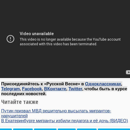
Присоединяйтесь к «Русской Весне» в
Одноклассниках
,
Telegram
,
Facebook
,
ВКонтакте
,
Twitter
, чтобы быть в курсе
последних новостей.
Читайте также
Путин призвал МВД решительно высылать мигрантов-
нарушителей
В Екатеринбурге мигранты избили педагога и её дочь (ВИДЕО)