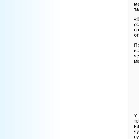
м
т
«К
ос
на
от
Пр
вс
че
ма
У 
тв
ни
чу
ну