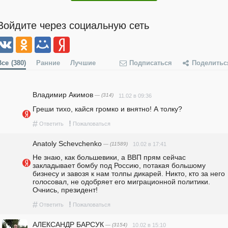
Войдите через социальную сеть
Все
(380)
Ранние
Лучшие
Подписаться
Поделитьс
Владимир Акимов
— (314)
11.02 в 09:36
Греши тихо, кайся громко и внятно! А толку?
#
!
Ответить
Пожаловаться
Anatoly Schevchenko
— (11589)
10.02 в 17:41
Не знаю, как большевики, а ВВП прям сейчас 
закладывает бомбу под Россию, потакая большому 
бизнесу и завозя к нам толпы дикарей. Никто, кто за него 
голосовал, не одобряет его миграционной политики. 
Очнись, президент!
#
!
Ответить
Пожаловаться
АЛЕКСАНДР БАРСУК
— (3154)
10.02 в 15:10