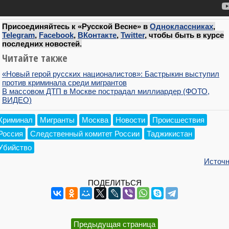
Присоединяйтесь к «Русской Весне» в
Одноклассниках
,
Telegram
,
Facebook
,
ВКонтакте
,
Twitter
, чтобы быть в курсе
последних новостей.
Читайте также
«Новый герой русских националистов»: Бастрыкин выступил
против криминала среди мигрантов
В массовом ДТП в Москве пострадал миллиардер (ФОТО,
ВИДЕО)
Криминал
Мигранты
Москва
Новости
Происшествия
Россия
Следственный комитет России
Таджикистан
Убийство
Источн
ПОДЕЛИТЬСЯ
Предыдущая страница