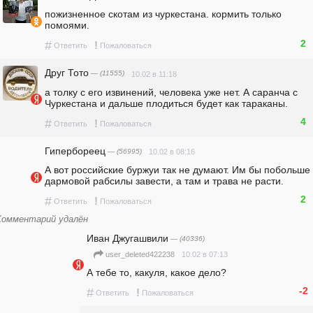
пожизненное скотам из чуркестана. кормить только 
помоями.
2
#
!
Ответить
Пожаловаться
Друг Тото
— (11555)
10.02 в 11:18
а толку с его извинений, человека уже нет. А саранча с 
Чуркестана и дальше плодиться будет как тараканы. 
4
#
!
Ответить
Пожаловаться
Гипербореец
— (56995)
10.02 в 08:16
А вот российские буржуи так не думают. Им бы побольше 
дармовой рабсилы завести, а там и трава не расти. 
2
#
!
Ответить
Пожаловаться
Комментарий удалён
Иван Джугашвили
— (40336)
10.02 в 07:13
user_deleted422238
А тебе то, какуля, какое дело?
-2
#
!
Ответить
Пожаловаться