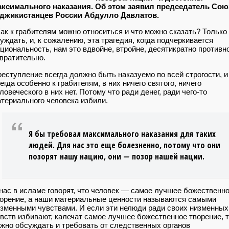
аксимального наказания. Об этом заявил председатель Сою
аджикистанцев России Абдулло Давлатов.
ак к грабителям можно относиться и что можно сказать? Только
уждать, и, к сожалению, эта трагедия, когда подчеркивается
циональность, нам это вдвойне, втройне, десятикратно противн
вратительно.
еступление всегда должно быть наказуемо по всей строгости, и
егда особенно к грабителям, в них ничего святого, ничего
ловеческого в них нет. Потому что ради денег, ради чего-то
териального человека избили.
Я бы требовал максимального наказания для таких
людей. Для нас это еще болезненно, потому что они
позорят нашу нацию, они — позор нашей нации.
нас в исламе говорят, что человек — самое лучшее божественн
орение, а наши материальные ценности называются самыми
зменными чувствами. И если эти нелюди ради своих низменных
вств избивают, калечат самое лучшее божественное творение, 
жно обсуждать и требовать от следственных органов