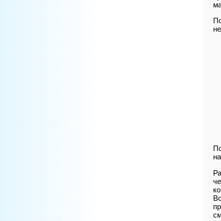
ма
По
не
По
на
Ра
че
ко
Во
пр
см