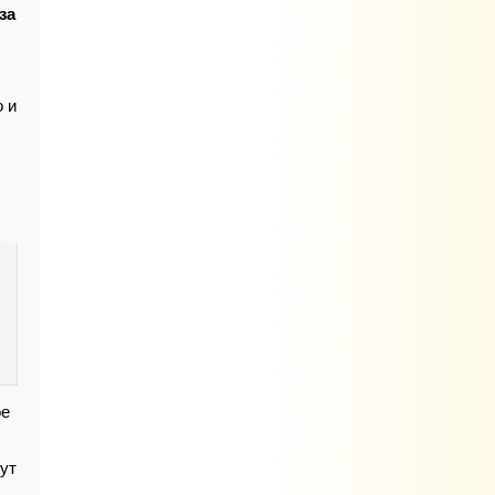
за
о и
ое
тут