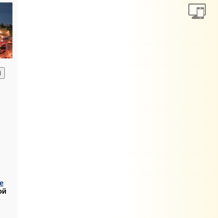
анию
е
ой