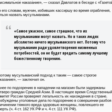
ксимальное наказание», — сказал Давлатов в беседе с «Газето
 его словам, мужчин, избивших кассиршу во время ограбления,
льзя назвать мусульманами.
«Самое ужасное, самое страшное, что их
мусульманами могут назвать. Но в таких людях
абсолютно ничего мусульманского нет. Потому что
мусульманин ради удовлетворения низменных
потребностей, он не будет вредить самому лучшему
божественному творению.
этому мусульманский подход к таким — самое строгое
казание», — заключил он.
нее по подозрению в нападении на магазин были задержаны
тверо граждан Средней Азии. В настоящее время Следственны
митет России проверяет легальность их нахождения в стране.
збуждены уголовные дела по подозрению в совершении разбоя
ичинении тяжкого вреда здоровью женщины, повлекшего ее
ерть (ч. 4 ст. 162 УК РФ и ч. 4 ст. 111 УК РФ).