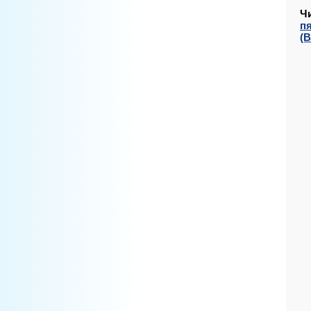
Ч
п
(