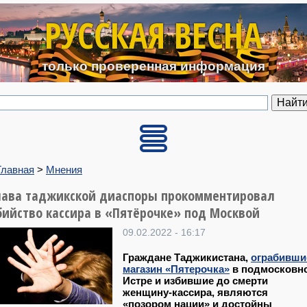
Перейти к основному содерж
РУССКАЯ ВЕСНА
только проверенная информация
Главная
>
Мнения
лава таджикской диаспоры прокомментировал
бийство кассира в «Пятёрочке» под Москвой
09.02.2022 - 16:17
Граждане Таджикистана,
ограбивши
магазин «Пятерочка»
в подмосковн
Истре и избившие до смерти
женщину-кассира, являются
«позором нации» и достойны