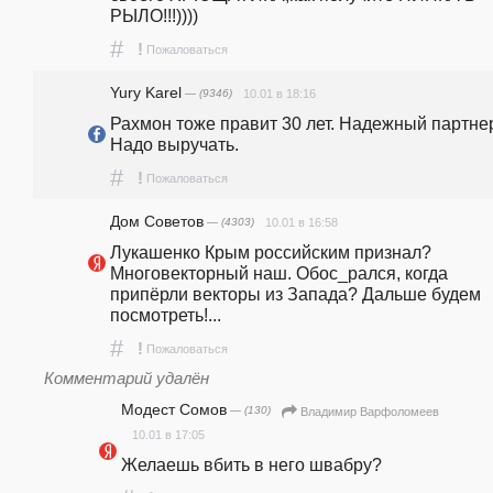
РЫЛО!!!))))
#
!
Пожаловаться
Yury Karel
— (9346)
10.01 в 18:16
Рахмон тоже правит 30 лет. Надежный партнер
Надо выручать.
#
!
Пожаловаться
Дом Советов
— (4303)
10.01 в 16:58
Лукашенко Крым российским признал? 
Многовекторный наш. Обос_рался, когда 
припёрли векторы из Запада? Дальше будем 
посмотреть!...
#
!
Пожаловаться
Комментарий удалён
Модест Сомов
— (130)
Владимир Варфоломеев
10.01 в 17:05
Желаешь вбить в него швабру?