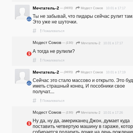
Мечтатель-2
— (3655)
10.01 в 17:17
Модест Сомов
Ты не забывай, что пидары сейчас рулит там.
Это уже не шуточки.
#
!
Пожаловаться
Модест Сомов
— (130)
10.01 в 17:17
Мечтатель-2
А тогда не рулили? 
#
!
Пожаловаться
Мечтатель-2
— (3655)
10.01 в 17:19
Модест Сомов
Сейчас это стало массово и открыто. Это буде
иметь страшный конец. И пособники свое 
получат....
#
!
Пожаловаться
Модест Сомов
— (130)
10.01 в 17:26
Мечтатель-2
Ну да, ну да, американец Джон, думает куда 
поставить четвертую машину в гараже, котор
собирается подарить дочке на день рождения