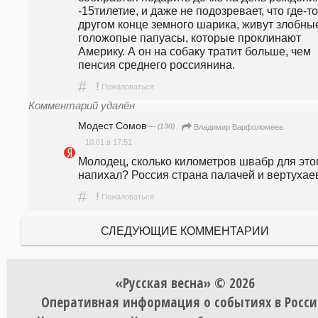
-15тилетие, и даже не подозревает, что где-то 
другом конце земного шарика, живут злобные
голожопые папуасы, которые проклинают 
Америку. А он на собаку тратит больше, чем 
пенсия среднего россиянина. 
#
!
Пожаловаться
Комментарий удалён
Модест Сомов
— (130)
Владимир Варфоломеев
10.01 в 17:51
Молодец, сколько километров швабр для этог
напихал? Россия страна палачей и вертухаев
#
!
Пожаловаться
СЛЕДУЮЩИЕ КОММЕНТАРИИ
«Русская весна» © 2026
Оперативная информация о событиях в Росси