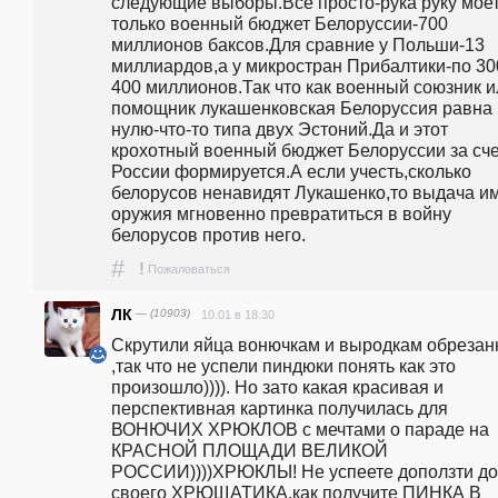
следующие выборы.Все просто-рука руку моет.
только военный бюджет Белоруссии-700 
миллионов баксов.Для сравние у Польши-13 
миллиардов,а у микростран Прибалтики-по 30
400 миллионов.Так что как военный союзник и
помощник лукашенковская Белоруссия равна 
нулю-что-то типа двух Эстоний.Да и этот 
крохотный военный бюджет Белоруссии за счет
России формируется.А если учесть,сколько 
белорусов ненавидят Лукашенко,то выдача им
оружия мгновенно превратиться в войну 
белорусов против него.
#
!
Пожаловаться
ЛК
— (10903)
10.01 в 18:30
Скрутили яйца вонючкам и выродкам обрезан
,так что не успели пиндюки понять как это 
произошло)))). Но зато какая красивая и 
перспективная картинка получилась для 
ВОНЮЧИХ ХРЮКЛОВ с мечтами о параде на 
КРАСНОЙ ПЛОЩАДИ ВЕЛИКОЙ 
РОССИИ))))ХРЮКЛЫ! Не успеете доползти до 
своего ХРЮЩАТИКА,как получите ПИНКА В 