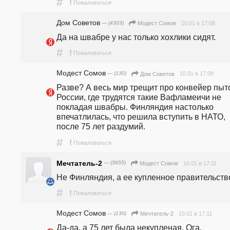
#
!
Пожаловаться
Дом Советов
— (4303)
10.01 в 17:08
Модест Сомов
Да на швабре у нас только хохлики сидят. 
#
!
Пожаловаться
Модест Сомов
— (130)
10.01 в 17:09
Дом Советов
Разве? А весь мир трещит про конвейер пыто
России, где трудятся такие Вафламеичи не 
покладая швабры. Финляндия настолько 
впечатлилась, что решила вступить в НАТО, 
после 75 лет раздумий. 
#
!
Пожаловаться
Мечтатель-2
— (3655)
10.01 в 17:11
Модест Сомов
Не Финляндия, а ее купленное правительств
#
!
Пожаловаться
Модест Сомов
— (130)
10.01 в 17:11
Мечтатель-2
Да-да, а 75 лет была некупленая. Ога. 