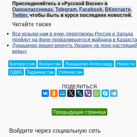
Присоединяйтесь к «Русской Весне» в
Одноклассниках
,
Telegram
,
Facebook
,
ВКонтакте
,
Twitter
, чтобы быть в курсе последних новостей.
Читайте также
Все козыри нам в руки: переговоры России и Запада
пройдут на фоне провалившегося майдана в Казахст
Лукашенко решил вернуть Украину «в лоно настояще
веры»
Белоруссия
Казахстан
Лукашенко Александр
Новости
ОДКБ
Таджикистан
Узбекистан
ПОДЕЛИТЬСЯ
Предыдущая страница
Войдите через социальную сеть