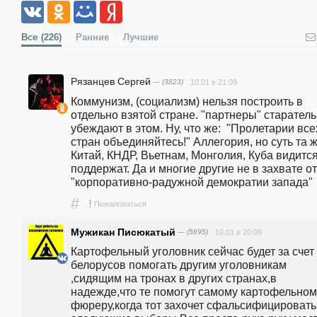
Все
(226)
Ранние
Лучшие
Рязанцев Сергей
— (3823)
10.01 в 21:09
Коммунизм, (социализм) нельзя построить в 
отдельно взятой стране. "партнеры" старатель
убеждают в этом. Ну, что же:  "Пролетарии всех
стран объединяйтесь!" Аллегория, но суть та же
Китай, КНДР, Вьетнам, Монголия, Куба видится
поддержат. Да и многие другие не в захвате от 
"корпоративно-радужной демократии запада" 
#
!
Пожаловаться
Мужикан Писюкатый
— (5895)
10.01 в 20:09
Картофельный уголовник сейчас будет за счет 
белорусов помогать другим уголовникам 
,сидящим на тронах в других странах,в 
надежде,что те помогут самому картофельному
фюреру,когда тот захочет сфальсифицировать 