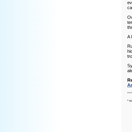
ev
ca
Ov
te
th
A 
Ru
hi
tr
Sy
al
Re
Ar
* t