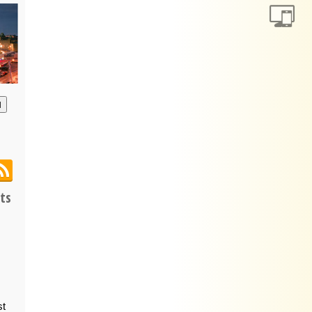
анию
ts
st