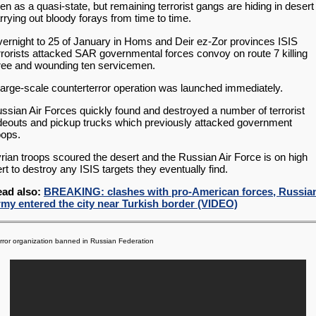
en as a quasi-state, but remaining terrorist gangs are hiding in desert
rrying out bloody forays from time to time.
ernight to 25 of January in Homs and Deir ez-Zor provinces ISIS
rrorists attacked SAR governmental forces convoy on route 7 killing
ree and wounding ten servicemen.
large-scale counterterror operation was launched immediately.
ssian Air Forces quickly found and destroyed a number of terrorist
deouts and pickup trucks which previously attacked government
oops.
rian troops scoured the desert and the Russian Air Force is on high
ert to destroy any ISIS targets they eventually find.
ad also:
BREAKING: clashes with pro-American forces, Russia
my entered the city near Turkish border (VIDEO)
error organization banned in Russian Federation