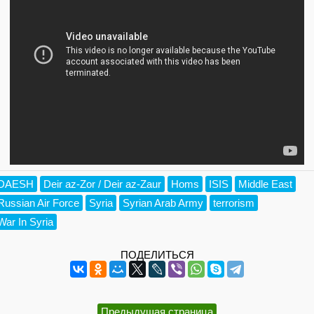
DAESH
Deir az-Zor / Deir az-Zaur
Homs
ISIS
Middle East
Russian Air Force
Syria
Syrian Arab Army
terrorism
War In Syria
ПОДЕЛИТЬСЯ
Предыдущая страница