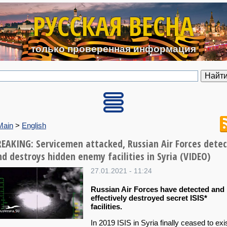
Перейти к основному содерж
РУССКАЯ ВЕСНА
только проверенная информация
Main
>
English
REAKING: Servicemen attacked, Russian Air Forces detec
nd destroys hidden enemy facilities in Syria (VIDEO)
27.01.2021 - 11:24
Russian Air Forces have detected and
effectively destroyed secret ISIS*
facilities.
In 2019 ISIS in Syria finally ceased to exi