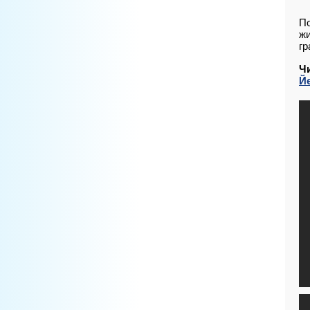
По
жи
гр
Ч
Й