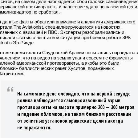
ситов, на самом деле наблюдается сбой головки самонаведени
ериканской противоракеты и нанесение удара по наземной цели
моликвидатор не сработал.
 данные факты обратили внимание и аналитики американского
ртала The Aviationist, специализирующегося на новостях,
язанных с авиацией и ПВО. Эксперты разобрали запись и
писали статью о нештатной ситуации при боевой работе ЗРК
triot в Эр-Рияде.
то же время власти Саудовской Аравии попытались оправдатьс
явлением, что на видео на землю упали совсем не фрагменты
алёной американской противоракеты, а якобы это были
бломки» баллистических ракет Хуситов, поражённых
атриотом».
На самом же деле очевидно, что на первой секунде
ролика наблюдается самопроизвольный взрыв
противоракеты на высоте примерно 200 — 300 метров
и падение обломков, на таком близком расстоянии
от зенитных установок вражеские цели никогда
не поражаются.