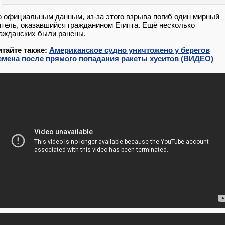
 официальным данным, из-за этого взрыва погиб один мирный
тель, оказавшийся гражданином Египта. Ещё несколько
ажданских были ранены.
итайте также:
Американское судно уничтожено у берегов
емена после прямого попадания ракеты хуситов (ВИДЕО)