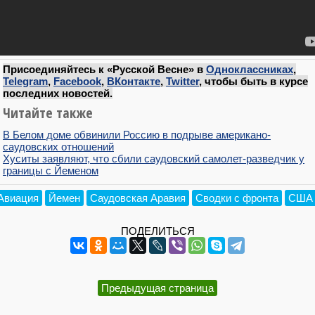
Присоединяйтесь к «Русской Весне» в
Одноклассниках
,
Telegram
,
Facebook
,
ВКонтакте
,
Twitter
, чтобы быть в курсе
последних новостей.
Читайте также
В Белом доме обвинили Россию в подрыве американо-
саудовских отношений
Хуситы заявляют, что сбили саудовский самолет-разведчик у
границы с Йеменом
Авиация
Йемен
Саудовская Аравия
Сводки с фронта
США
ПОДЕЛИТЬСЯ
Предыдущая страница