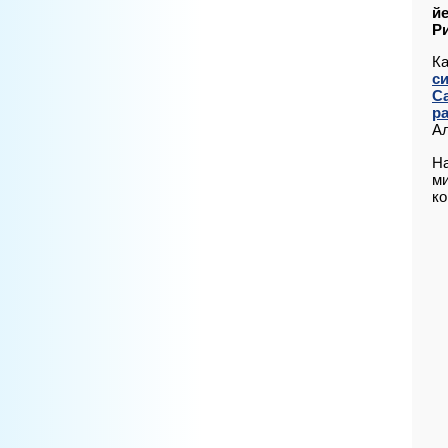
йе
Р
К
с
Са
ра
Ал
На
ми
ко