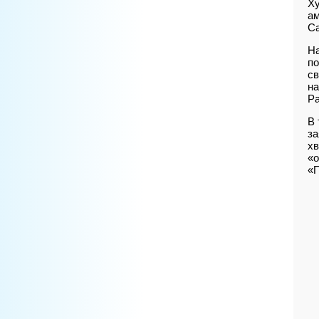
Ху
ам
Са
На
по
св
на
Pa
В 
за
хв
«о
«П