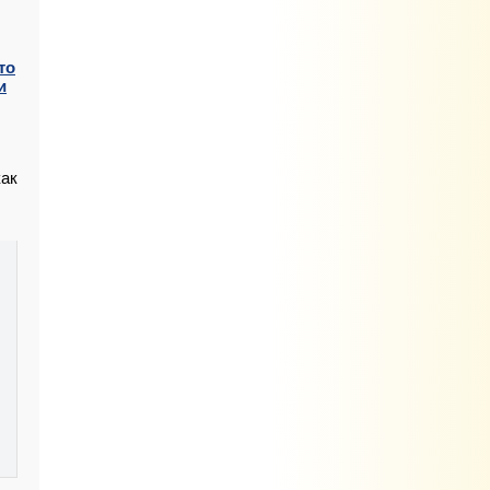
то
и
как