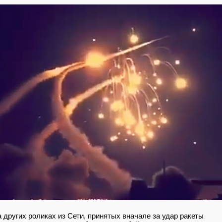
 других роликах из Сети, принятых вначале за удар ракеты