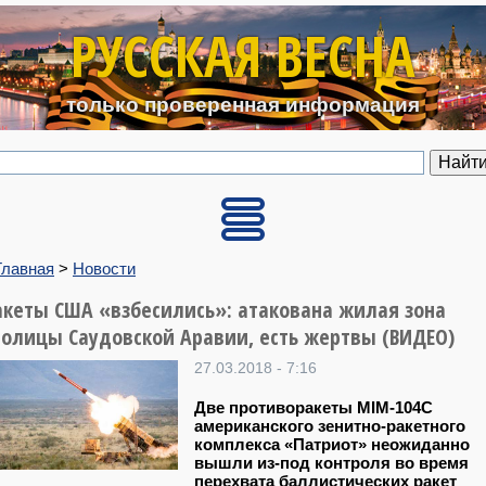
Перейти к основному содерж
РУССКАЯ ВЕСНА
только проверенная информация
Главная
>
Новости
акеты США «взбесились»: атакована жилая зона
толицы Саудовской Аравии, есть жертвы (ВИДЕО)
27.03.2018 - 7:16
Две противоракеты MIM-104C
американского зенитно-ракетного
комплекса «Патриот» неожиданно
вышли из-под контроля во время
перехвата баллистических ракет