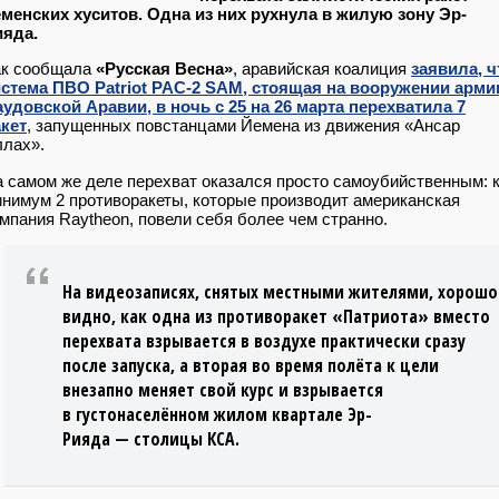
менских хуситов. Одна из них рухнула в жилую зону Эр-
ияда.
ак сообщала
«Русская Весна»
, аравийская коалиция
заявила, ч
истема ПВО Patriot PAC-2 SAM, стоящая на вооружении арми
удовской Аравии, в ночь с 25 на 26 марта перехватила 7
кет
, запущенных повстанцами Йемена из движения «Ансар
лах».
 самом же деле перехват оказался просто самоубийственным: 
нимум 2 противоракеты, которые производит американская
мпания Raytheon, повели себя более чем странно.
На видеозаписях, снятых местными жителями, хорошо
видно, как одна из противоракет «Патриота» вместо
перехвата взрывается в воздухе практически сразу
после запуска, а вторая во время полёта к цели
внезапно меняет свой курс и взрывается
в густонаселённом жилом квартале Эр-
Рияда — столицы КСА.