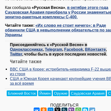
Как сообщала
«Русская Весна»
,
в октябре этого года
Саудовская Аравия приобрела у России знамениты
зенитно-ракетные комплексы С-400​.
Читайте также:
«Их слово не стоит ничего»: в Раде
обвинили США в невыполнении обязательств по за
Украины
Присоединяйтесь к «Русской Весне» в
Одноклассниках
,
Telegram
,
Facebook
,
ВКонтакте
,
Twitter
, чтобы быть в курсе последних новостей.
Читайте также
ВВС США в Корее: истребитель-невидимка F-22 выше
из строя
США и Южная Корея начинают крупнейшие учения В
за всё время
Ближний Восток
Йемен
Оружие
Саудовская Аравия
С
ПОДЕЛИТЬСЯ