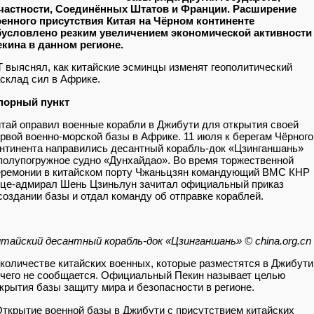
 частности, Соединённых Штатов и Франции. Расширение
оенного присутствия Китая на Чёрном континенте
бусловлено резким увеличением экономической активности
кина в данном регионе.
 выяснял, как китайские эсминцы изменят геополитический
склад сил в Африке.
порный пункт
тай оправил военные корабли в Джибути для открытия своей
рвой военно-морской базы в Африке. 11 июля к берегам Чёрного
нтинента направились десантный корабль-док «Цзинганшань»
полупогружное судно «Дунхайдао». Во время торжественной
еремонии в китайском порту Чжаньцзян командующий ВМС КНР
це-адмирал Шень Цзиньлун зачитал официальный приказ
создании базы и отдал команду об отправке кораблей.
тайский десантный корабль-док «Цзинганшань» © china.org.cn
количестве китайских военных, которые разместятся в Джибути
чего не сообщается. Официальный Пекин называет целью
крытия базы защиту мира и безопасности в регионе.
ткрытие военной базы в Джибути с присутствием китайских