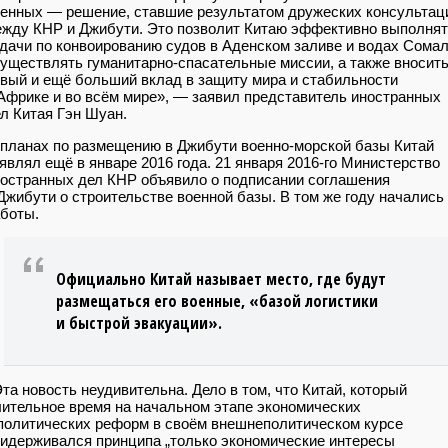
енных — решение, ставшие результатом дружеских консультац
жду КНР и Джибути. Это позволит Китаю эффективно выполня
дачи по конвоированию судов в Аденском заливе и водах Сомал
уществлять гуманитарно-спасательные миссии, а также вносит
вый и ещё больший вклад в защиту мира и стабильности
Африке и во всём мире», — заявил представитель иностранных
л Китая Гэн Шуан.
планах по размещению в Джибути военно-морской базы Китай
являл ещё в январе 2016 года. 21 января 2016-го Министерство
остранных дел КНР объявило о подписании соглашения
Джибути о строительстве военной базы. В том же году начались
аботы.
Официально Китай называет место, где будут
размещаться его военные, «базой логистики
и быстрой эвакуации».
та новость неудивительна. Дело в том, что Китай, который
ительное время на начальном этапе экономических
политических реформ в своём внешнеполитическом курсе
идерживался принципа „только экономические интересы