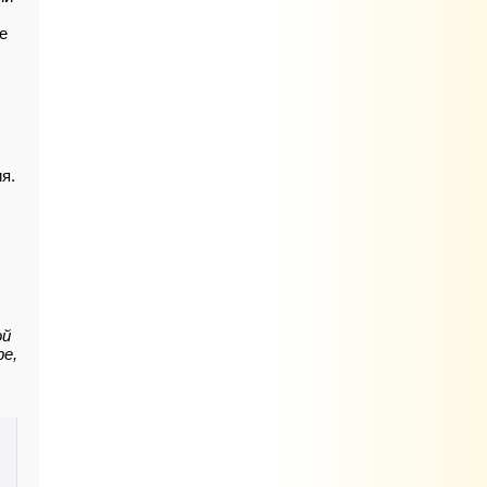
е
я.
ой
ре,