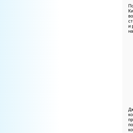
По
Ки
во
ст
и 
на
Дж
ко
пр
по
ко