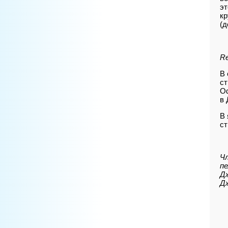
эт
кр
(д
Re
В 
ст
Оф
в 
В 
ст
Чл
пе
Дж
Д