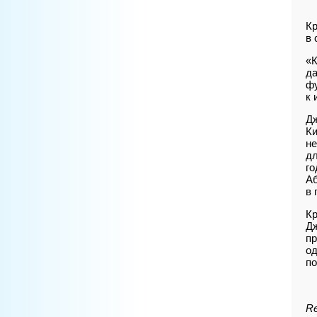
Кр
в 
«К
да
ф
к 
Дж
Ки
не
дл
го
Аб
в 
Кр
Дж
пр
од
по
Re