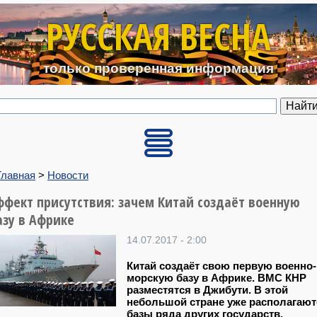
Перейти к основному содерж
РУССКАЯ ВЕСНА
только проверенная информация
Главная
>
Новости
ффект присутствия: зачем Китай создаёт военную
азу в Африке
14.07.2017 - 2:00
Китай создаёт свою первую военно-
морскую базу в Африке. ВМС КНР
разместятся в Джибути. В этой
небольшой стране уже располагают
базы ряда других государств,