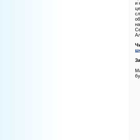
и 
це
сл
об
на
Се
Ал
Ч
ш
З
Ма
бу