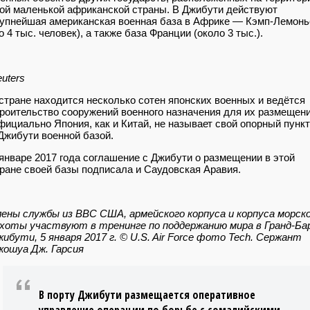
ой маленькой африканской страны. В Джибути действуют
упнейшая американская военная база в Африке — Кэмп-Лемонь
о 4 тыс. человек), а также база Франции (около 3 тыс.).
uters
стране находится несколько сотен японских военных и ведётся
роительство сооружений военного назначения для их размещени
ициально Япония, как и Китай, не называет свой опорный пункт
Джибути военной базой.
январе 2017 года соглашение с Джибути о размещении в этой
ране своей базы подписала и Саудовская Аравия.
ены службы из ВВС США, армейского корпуса и корпуса морск
хоты участвуют в тренинге по поддержанию мира в Гранд-Ба
ибути, 5 января 2017 г. © U.S. Air Force фото Tech. Сержант
жошуа Дж. Гарсия
В порту Джибути размещается оперативное
управление операции по борьбе с сомалийскими