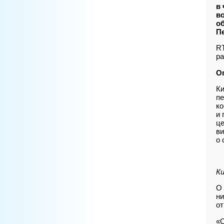
в
в
о
Пе
RT
ра
О
Ки
пе
ко
и 
ц
ви
о 
Ки
О 
ни
от
«О