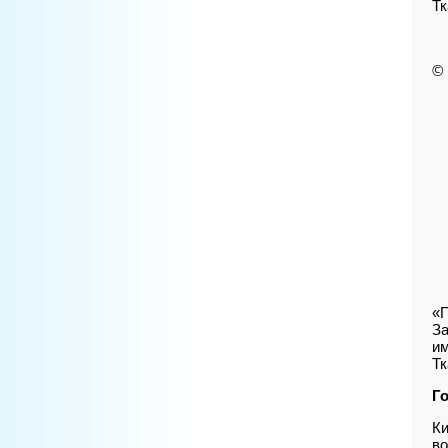
Тк
© 
«П
За
им
Тк
Г
Ки
во