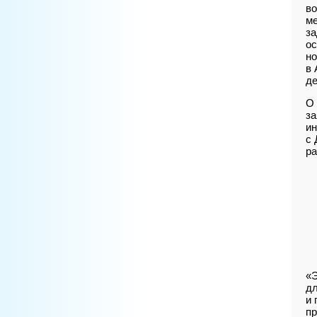
во
ме
за
ос
но
в 
де
О 
за
ин
с 
р
«Э
дл
и 
пр