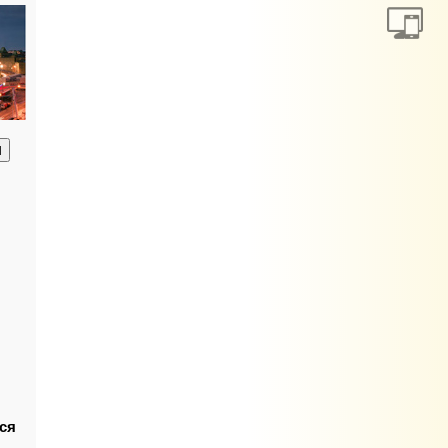
анию
ся