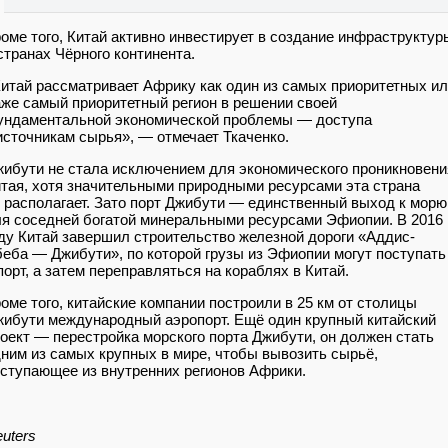
оме того, Китай активно инвестирует в создание инфраструктур
странах Чёрного континента.
итай рассматривает Африку как один из самых приоритетных и
же самый приоритетный регион в решении своей
ундаментальной экономической проблемы — доступа
источникам сырья», — отмечает Ткаченко.
ибути не стала исключением для экономического проникновени
тая, хотя значительными природными ресурсами эта страна
 располагает. Зато порт Джибути — единственный выход к морю
я соседней богатой минеральными ресурсами Эфиопии. В 2016
ду Китай завершил строительство железной дороги «Аддис-
еба — Джибути», по которой грузы из Эфиопии могут поступать
порт, а затем переправляться на кораблях в Китай.
оме того, китайские компании построили в 25 км от столицы
ибути международный аэропорт. Ещё один крупный китайский
оект — перестройка морского порта Джибути, он должен стать
ним из самых крупных в мире, чтобы вывозить сырьё,
ступающее из внутренних регионов Африки.
uters