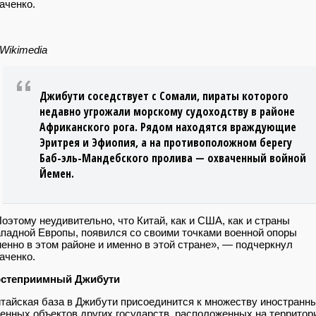
аченко.
Wikimedia
Джибути соседствует с Сомали, пираты которого
недавно угрожали морскому судоходству в районе
Африканского рога. Рядом находятся враждующие
Эритрея и Эфиопия, а на противоположном берегу
Баб-эль-Мандебского пролива — охваченный войной
Йемен.
оэтому неудивительно, что Китай, как и США, как и страны
падной Европы, появился со своими точками военной опоры
енно в этом районе и именно в этой стране», — подчеркнул
аченко.
остеприимный Джибути
тайская база в Джибути присоединится к множеству иностранн
енных объектов других государств, расположенных на территор