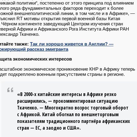
никакой политики“, постепенно от этого принципа под влиянием
лого ряда фундаментальных факторов переходит к более
ожной внешнеполитической линии, в том числе и в Африке», —
ъяснил RT мотивы открытия первой военной базы Китая
 Чёрном континенте заведующий Центром изучения стран
верной Африки и Африканского Рога Института Африки РАН
ександр Ткаченко.
итайте также:
Так ли хорошо живется в Англии? —
окирующий рассказ эмигранта
ащита экономических интересов
сштабное экономическое проникновение КНР в Африку теперь
дет подкреплено военным присутствием страны в регионе.
«В 2000-х китайские интересы в Африке резко
расширились, — прокомментировал ситуацию
Ткаченко. — Многократно возрос торговый оборот
с Африкой. Китай обогнал по внешнеторговым
показателям традиционного партнёра африканских
стран — ЕС, а заодно и США».