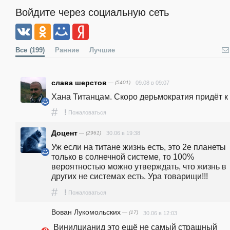
Войдите через социальную сеть
Все
(199)
Ранние
Лучшие
слава шерстов
— (5401)
09.08 в 09:07
Хана Титанцам. Скоро дерьмократия придёт к
#
!
Пожаловаться
Доцент
— (2961)
30.06 в 19:38
Уж если на титане жизнь есть, это 2е планеты 
только в солнечной системе, то 100% 
вероятностью можно утверждать, что жизнь в 
других не системах есть. Ура товарищи!!!
#
!
Пожаловаться
Вован Лукомольских
— (17)
30.06 в 12:03
 Винилцианид это ещё не самый страшный 