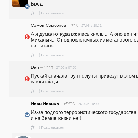
Бред.
#
!
Пожаловаться
Семён Самсонов
— (304)
27.06 в 10:31
А я думал-откуда взялись хихлы... А оно вон чт
Михалыч... От одноклеточных из метанового оз
на Титане.
#
!
Пожаловаться
Dan
— (4557)
27.06 в 07:58
Пускай сначала грунт с луны привезут в этом в
как китайцы.
#
!
Пожаловаться
Иван Иванов
— (40709)
26.06 в 19:00
Из-за подлого террористического государства 
и на Земле жизни нет!
#
!
Пожаловаться