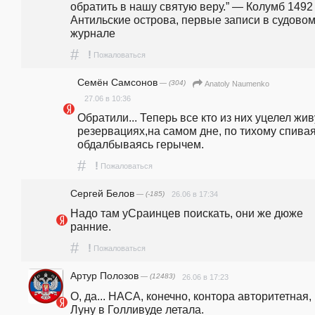
обратить в нашу святую веру.” — Колумб 1492 
Антильские острова, первые записи в судовом
журнале
#
!
Пожаловаться
Семён Самсонов
— (304)
Anatoly Naumenko
27.06 в 10:36
Обратили... Теперь все кто из них уцелел живу
резервациях,на самом дне, по тихому спиваяс
обдалбываясь герычем.
#
!
Пожаловаться
Сергей Белов
— (-185)
26.06 в 17:34
Надо там уСраинцев поискать, они же дюже 
ранние.
#
!
Пожаловаться
Артур Полозов
— (12483)
26.06 в 17:23
О, да... НАСА, конечно, контора авторитетная, 
Луну в Голливуде летала.