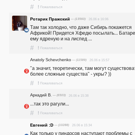
#
!
Пожаловаться
Ротарик Пражский
— (13560)
26.06 в 16:06
Там так холодно, что даже Сибирь покажется 
Африкой! Придется Хфедю посылать... Батаре
ему ядреную и на лиспед ...
#
!
Пожаловаться
Anatoly Schevchenko
— (11589)
26.06 в 15:57
"а значит, теоретически, там могут существоват
более сложные существа" - укры? ))
#
!
Пожаловаться
Аркадий В.
— (6503)
26.06 в 15:38
...так это рагули...
#
!
Пожаловаться
Евгений :D
— (10288)
26.06 в 15:34
Как только у пиндосов наступают проблемы с 