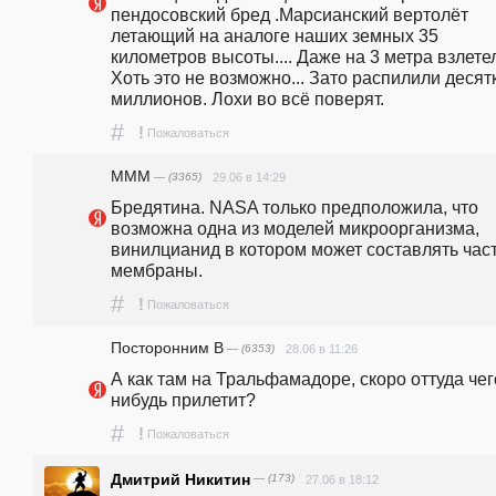
пендосовский бред .Марсианский вертолёт 
летающий на аналоге наших земных 35 
километров высоты.... Даже на 3 метра взлетел  
Хоть это не возможно... Зато распилили десятк
миллионов. Лохи во всё поверят.
#
!
Пожаловаться
MMM
— (3365)
29.06 в 14:29
Бредятина. NASA только предположила, что 
возможна одна из моделей микроорганизма,  
винилцианид в котором может составлять част
мембраны. 
#
!
Пожаловаться
Посторонним В
— (6353)
28.06 в 11:26
А как там на Тральфамадоре, скоро оттуда чег
нибудь прилетит?
#
!
Пожаловаться
Дмитрий Никитин
— (173)
27.06 в 18:12