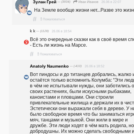
Зулан Грей
— (3934)
26.06 в 22:07
Иван Иванов
 На Земле вообще жизни нет...Разве это жиз
#
!
Пожаловаться
k k
— (1128)
26.06 в 18:54
Всё это очередные сказки как в своё время сп
- Есть ли жизнь на Марсе.
#
!
Пожаловаться
Anatoly Naumenko
— (-410)
26.06 в 18:52
Вот пиндосы и до титанцев добрались, жалко и
остаётся только вспомнить Колумба: “Эти люди
в чём не испытывали нужды, они заботились о
своих растениях, были искусными рыбаками, 
каноистами и пловцами. Они строили 
привлекательные жилища и держали их в чисто
Эстетически они выражали себя в дереве. У ни
было свободное время что бы заниматься игро
мяч, танцами и музыкой. Они жили в мире и 
дружбе. Эти люди ходят в чём мать родила, но 
добродушны. Их можно сделать свободными и