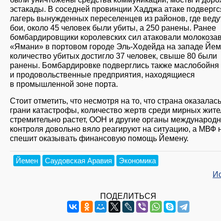
эстакады. В соседней провинции Хадджа атаке подвергс
лагерь вынужденных переселенцев из районов, где веду
бои, около 45 человек были убиты, а 250 ранены. Ранее
бомбардировщики королевских сил атаковали молокоза
«Ямани» в портовом городе Эль-Ходейда на западе Йем
количество убитых достигло 37 человек, свыше 80 были
ранены. Бомбардировке подверглись также маслобойня
и продовольственные предприятия, находящиеся
в промышленной зоне порта.
Стоит отметить, что несмотря на то, что страна оказалас
грани катастрофы, количество жертв среди мирных жит
стремительно растет, ООН и другие органы международн
контроля довольно вяло реагируют на ситуацию, а МВФ 
спешит оказывать финансовую помощь Йемену.
Йемен
Саудовская Аравия
Экономика
И
ПОДЕЛИТЬСЯ