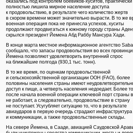
оказались под контролем боевиков-хуситов, практически
полностью лишила мирное население доступа
к продовольствию, в результате чего количество жертв
в скором времени может значительно вырасти. В то же 
военная операция пока не принесла успехов, хуситы
продолжают продвигаться к южному городу страны Адену
скрылся президент Йемена Абд Раббу Мансура Хади.
В конце марта местное информационное агентство Saba
сообщало, что запасы продовольствия во всех провинци
Йемена позволяют удовлетворить внутренний спрос
на ближайшие полгода (930,1 тыс. тонн).
В то же время, по оценкам продовольственной
и сельскохозяйственной организации ООН (FAO), более
половины населения страны имеют неудовлетворитель
доступ к пище, а четверть населения недоедает. Более то
после начала военной операции ключевой порт страны 
не работает, а следовательно, продовольствие в страну
не поступает. Усугубляет ситуацию то, что в результате
авиаударов в первую очередь страдают инфраструктура
и коммуникации, а также продовольственные склады.
На севере Йемена, в Сааде, авиацией Саудовской Арав
были уничтожены средства коммуникации, мосты и дор