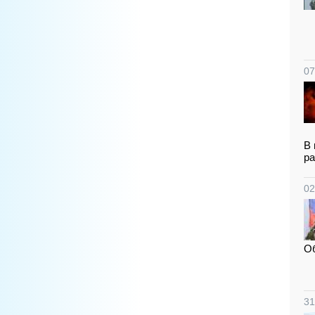
07
В 
ра
02
О
31