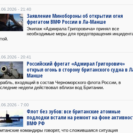
.06.2026 - 21:40
Заявление Минобороны об открытии огня
фрегатом ВМФ России в Ла-Манше
Экипаж «Адмирала Григоровича» принял все
необходимые меры для предотвращения инцидент
той.
.06.2026 - 20:41
‎Российский фрегат «Адмирал Григорович»
открыл огонь в сторону британского судна в Л
Манше
рабль, входящий в состав Черноморского флота России, в
следние недели действовал вблизи вод Британии.
.06.2026 - 7:00
Флот без зубов: все британские атомные
подлодки встали на ремонт на фоне активнос
ВМФ РФ
итанские командиры говорят, что сложившаяся ситуация