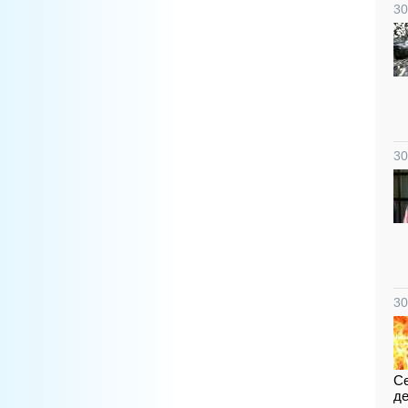
30
30
30
Се
де