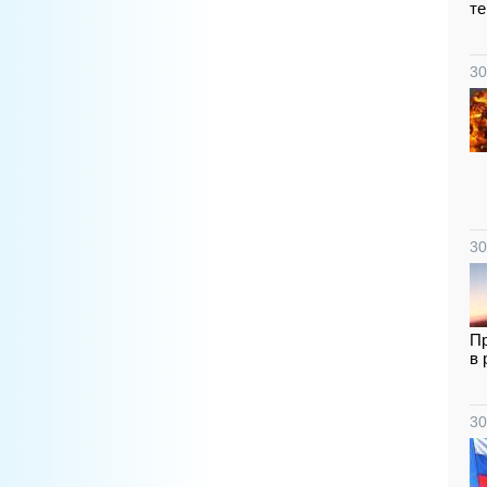
те
30
30
Пр
в 
30