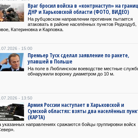
Враг бросил войска в «контрнаступ» на грани
ДНР и Харьковской области (ФОТО, ВИДЕО)
На рубцовском направлении противник пытается
атаковать в районе населённых пунктов Редкодуб,
вое, Катериновка и Карповка.
.07.2026 - 15:00
Премьер Туск сделал заявление по ракете,
упавшей в Польше
На поле в Люблинском воеводстве местные служ
обнаружили воронку диаметром до 10 м.
.07.2026 - 13:50
Армия России наступает в Харьковской и
Сумской областях: взяты два населённых пунк
(КАРТА)
 указанных направлениях сражаются бойцы группировки войск
евер».