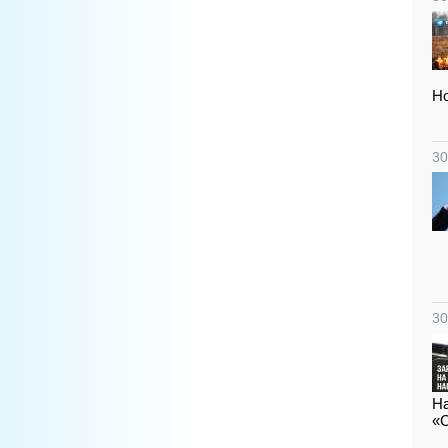
Но
30
30
На
«С