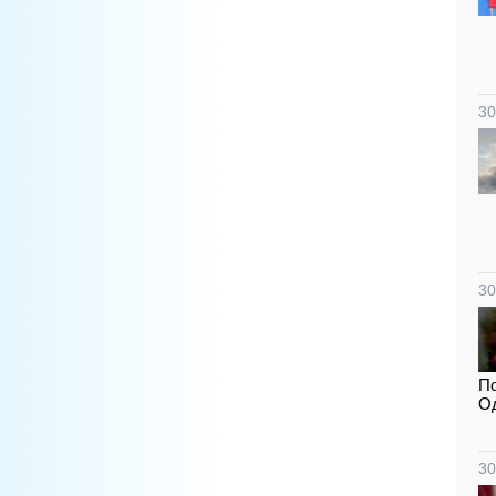
30
30
По
Од
30