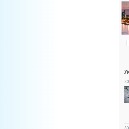
У
30
30