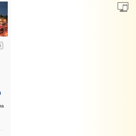
анию
и
ла