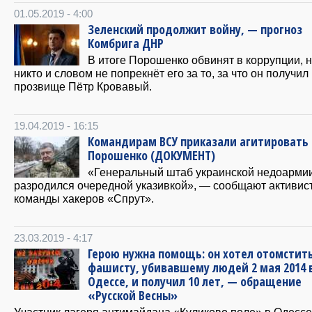
01.05.2019 - 4:00
Зеленский продолжит войну, — прогноз
Комбрига ДНР
В итоге Порошенко обвинят в коррупции, 
никто и словом не попрекнёт его за то, за что он получил
прозвище Пётр Кровавый.
19.04.2019 - 16:15
Командирам ВСУ приказали агитировать 
Порошенко (ДОКУМЕНТ)
«Генеральный штаб украинской недоарми
разродился очередной указивкой», — сообщают активис
команды хакеров «Спрут».
23.03.2019 - 4:17
Герою нужна помощь: он хотел отомстит
фашисту, убивавшему людей 2 мая 2014 
Одессе, и получил 10 лет, — обращение
«Русской Весны»
Участник лагеря антимайдана «Куликово поле» в Одессе