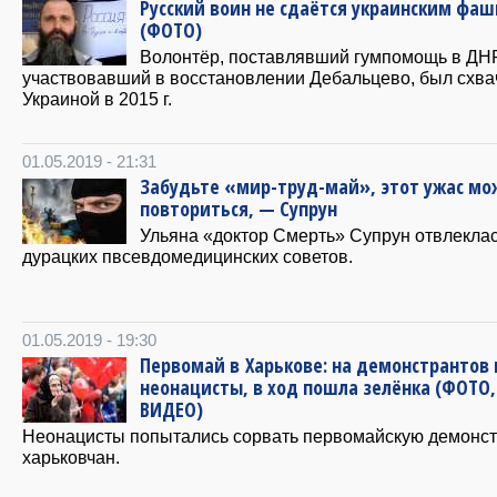
Русский воин не сдаётся украинским фа
(ФОТО)
Волонтёр, поставлявший гумпомощь в ДН
участвовавший в восстановлении Дебальцево, был схва
Украиной в 2015 г.
01.05.2019 - 21:31
Забудьте «мир-труд-май», этот ужас мо
повториться, — Супрун
Ульяна «доктор Смерть» Супрун отвлеклас
дурацких пвсевдомедицинских советов.
01.05.2019 - 19:30
Первомай в Харькове: на демонстрантов
неонацисты, в ход пошла зелёнка (ФОТО,
ВИДЕО)
Неонацисты попытались сорвать первомайскую демонс
харьковчан.