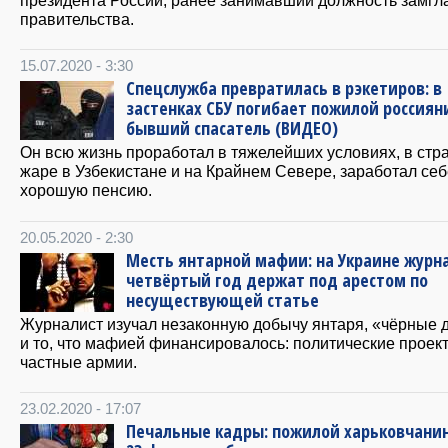
президента России, ранее занимавший должность замгл
правительства.
15.07.2020 - 3:30
Спецслужба превратилась в рэкетиров: в
застенках СБУ погибает пожилой россиян
бывший спасатель (ВИДЕО)
Он всю жизнь проработал в тяжелейших условиях, в ст
жаре в Узбекистане и на Крайнем Севере, заработал себ
хорошую пенсию.
20.05.2020 - 2:30
Месть янтарной мафии: на Украине журн
четвёртый год держат под арестом по
несуществующей статье
Журналист изучал незаконную добычу янтаря, «чёрные 
и то, что мафией финансировалось: политические проек
частные армии.
23.02.2020 - 17:07
Печальные кадры: пожилой харьковчани