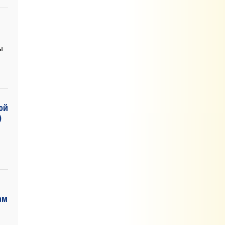
ы
ой
)
ам