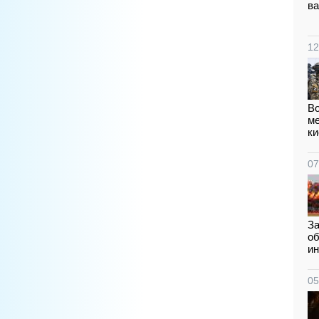
ва
12
В
ме
ки
07
За
об
ин
05