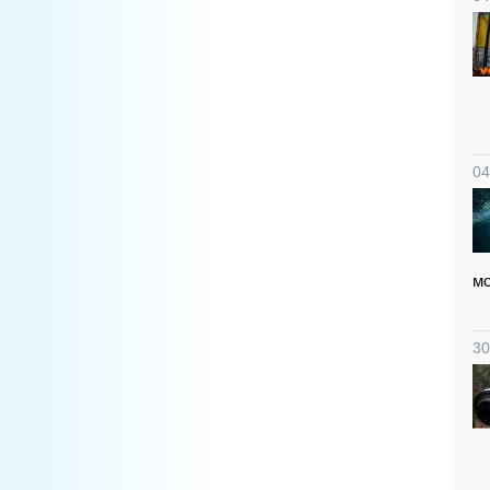
04
мо
30