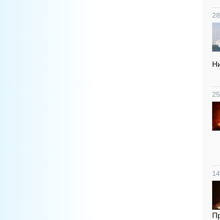
28
Ни
25
14
Пр