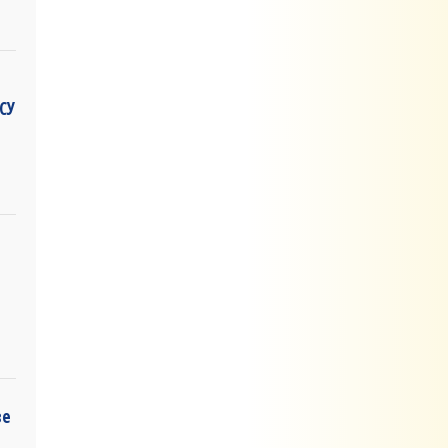
СУ
ве