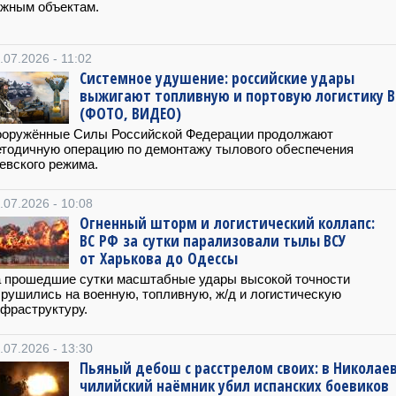
жным объектам.
.07.2026 - 11:02
Системное удушение: российские удары
выжигают топливную и портовую логистику В
(ФОТО, ВИДЕО)
ооружённые Силы Российской Федерации продолжают
тодичную операцию по демонтажу тылового обеспечения
евского режима.
.07.2026 - 10:08
Огненный шторм и логистический коллапс:
ВС РФ за сутки парализовали тылы ВСУ
от Харькова до Одессы
 прошедшие сутки масштабные удары высокой точности
рушились на военную, топливную, ж/д и логистическую
фраструктуру.
.07.2026 - 13:30
Пьяный дебош с расстрелом своих: в Николае
чилийский наёмник убил испанских боевиков