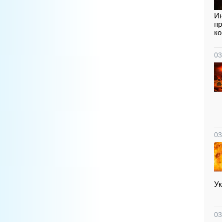
Ин
пр
ко
03
03
Ук
03