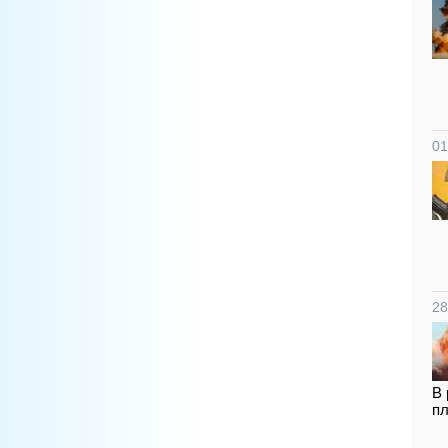
01
28
В 
пл