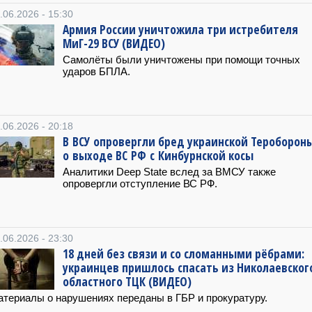
.06.2026 - 15:30
Армия России уничтожила три истребителя
МиГ-29 ВСУ (ВИДЕО)
Самолёты были уничтожены при помощи точных
ударов БПЛА.
.06.2026 - 20:18
В ВСУ опровергли бред украинской Тероборон
о выходе ВС РФ с Кинбурнской косы
Аналитики Deep State вслед за ВМСУ также
опровергли отступление ВС РФ.
.06.2026 - 23:30
18 дней без связи и со сломанными рёбрами:
украинцев пришлось спасать из Николаевског
областного ТЦК (ВИДЕО)
териалы о нарушениях переданы в ГБР и прокуратуру.