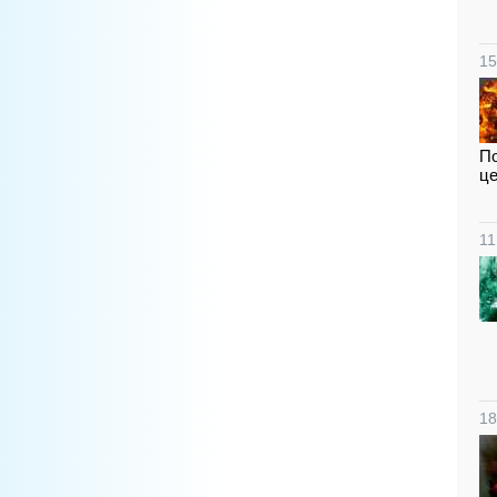
15
По
це
11
18