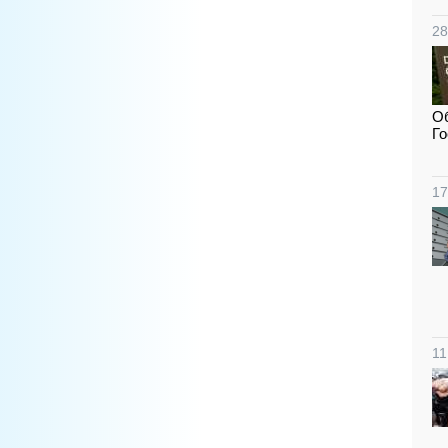
28
Об
Го
17
11