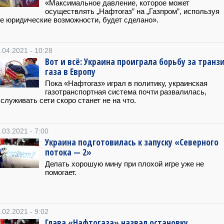
«Максимальное давление, которое может
осуществлять „Нафтогаз” на „Газпром”, используя
е юридические возможности, будет сделано».
.04.2021 - 10:28
Вот и всё: Украина проиграла борьбу за транз
газа в Европу
Пока «Нафтогаз» играл в политику, украинская
газотранспортная система почти развалилась,
служивать сети скоро станет не на что.
.03.2021 - 7:00
Украина подготовилась к запуску «Северного
потока — 2»
Делать хорошую мину при плохой игре уже не
помогает.
.02.2021 - 9:02
Глава «Нафтогаза» назвал остановку