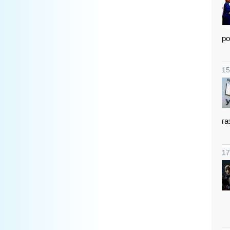
ро
15
га
17