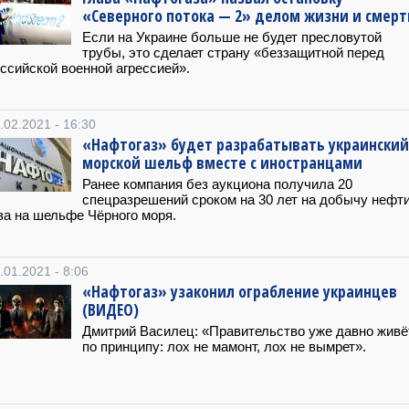
«Северного потока — 2» делом жизни и смерт
Если на Украине больше не будет пресловутой
трубы, это сделает страну «беззащитной перед
ссийской военной агрессией».
.02.2021 - 16:30
«Нафтогаз» будет разрабатывать украинский
морской шельф вместе с иностранцами
Ранее компания без аукциона получила 20
спецразрешений сроком на 30 лет на добычу нефти
за на шельфе Чёрного моря.
.01.2021 - 8:06
«Нафтогаз» узаконил ограбление украинцев
(ВИДЕО)
Дмитрий Василец: «Правительство уже давно живё
по принципу: лох не мамонт, лох не вымрет».