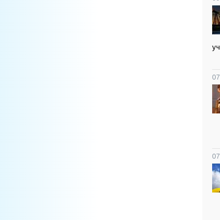
уч
07
07