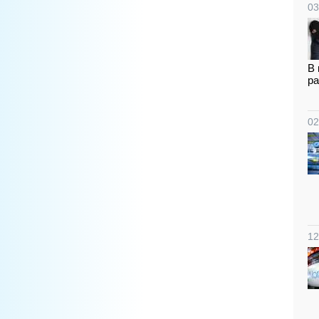
03
В 
ра
02
12