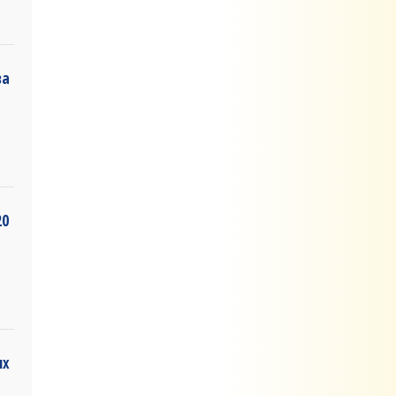
за
20
ых