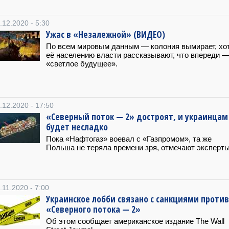
.12.2020 - 5:30
Ужас в «Незалежной» (ВИДЕО)
По всем мировым данным — колония вымирает, хо
её населению власти рассказывают, что впереди 
«светлое будущее».
.12.2020 - 17:50
«Северный поток — 2» достроят, и украинцам
будет несладко
Пока «Нафтогаз» воевал с «Газпромом», та же
Польша не теряла времени зря, отмечают эксперты
.11.2020 - 7:00
Украинское лобби связано с санкциями против
«Северного потока — 2»
Об этом сообщает американское издание The Wall