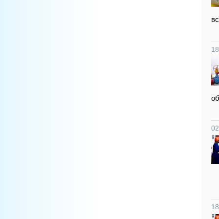
вс
18
об
02
18