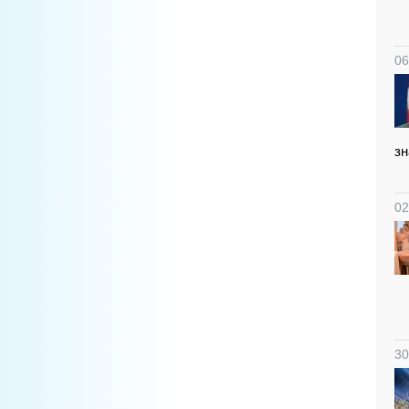
06
зн
02
30