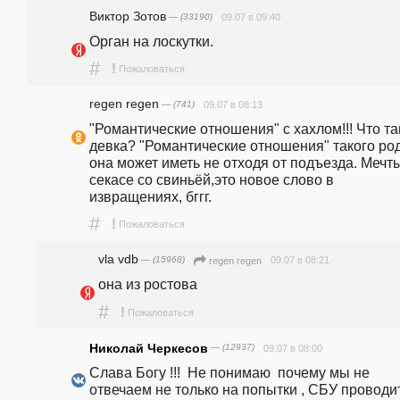
Виктор Зотов
— (33190)
09.07 в 09:40
Орган на лоскутки.
#
!
Пожаловаться
regen regen
— (741)
09.07 в 08:13
"Романтические отношения" с хахлом!!! Что там
девка? "Романтические отношения" такого род
она может иметь не отходя от подъезда. Мечты
секасе со свиньëй,это новое слово в 
извращениях, бггг. 
#
!
Пожаловаться
vla vdb
— (15968)
09.07 в 08:21
regen regen
она из ростова
#
!
Пожаловаться
Николай Черкесов
— (12937)
09.07 в 08:00
Слава Богу !!!  Не понимаю  почему мы не 
отвечаем не только на попытки , СБУ проводит