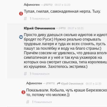
Афиноген
— (23271)
09.07 в 11:23
Тупая, гнилая, самонадеянная нерпа. Тьху.
#
!
Пожаловаться
Юрий Овчинников
— (-371)
09.07 в 10:21
Просто диву даешься сколько идиотов и идиот
бродят по Руси:) Нужно реально открывать 
трудовые лагеря и туда их всех сгонять, пусть 
пашут за похлёбку и воду на благо страны:) 
Причём совсем не удивлюсь, что деваха вполн
симпатичная и у неё и так куча ухажеров на 
которых она смотрит свысока, типа королевиш
из хрущевки. Захотелось экстрима:)
#
!
Пожаловаться
Афиноген
— (23271)
09.07 в 11:33
Юрий Овчинников
Показывали. Кобыла, чуть краше Березовской
то, потому что моложе.))
#
!
Пожаловаться