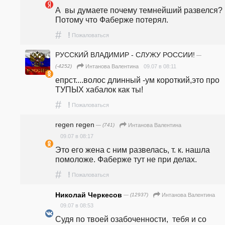
А  вы думаете почему темнейший развелся? 
Потому что Фаберже потерял.
#
!
Пожаловаться
РУССКИЙ ВЛАДИМИР - СЛУЖУ РОССИИ!
—
(-4252)
09.07 в 08:11
Интанова Валентина
епрст....волос длинный -ум короткий,это про 
ТУПЫХ хабалок как ты!
#
!
Пожаловаться
regen regen
— (741)
Интанова Валентина
09.07 в 08:17
Это его жена с ним развелась, т. к. нашла 
помоложе. Фаберже тут не при делах. 
#
!
Пожаловаться
Николай Черкесов
— (12937)
Интанова Валентина
09.07 в 08:53
Судя по твоей озабоченности,  тебя и со 