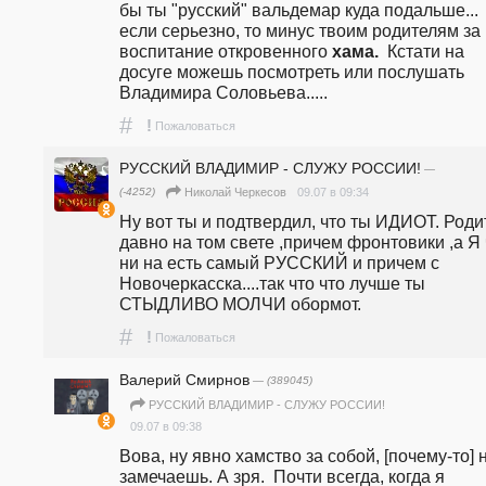
бы ты "русский" вальдемар куда подальше...  
если серьезно, то минус твоим родителям за 
воспитание откровенного 
хама.
  Кстати на 
досуге можешь посмотреть или послушать 
Владимира Соловьева..... 
#
!
Пожаловаться
РУССКИЙ ВЛАДИМИР - СЛУЖУ РОССИИ!
—
(-4252)
09.07 в 09:34
Николай Черкесов
Ну вот ты и подтвердил, что ты ИДИОТ. Родит
давно на том свете ,причем фронтовики ,а Я ч
ни на есть самый РУССКИЙ и причем с 
Новочеркасска....так что что лучше ты 
СТЫДЛИВО МОЛЧИ обормот.
#
!
Пожаловаться
Валерий Смирнов
— (389045)
РУССКИЙ ВЛАДИМИР - СЛУЖУ РОССИИ!
09.07 в 09:38
Вова, ну явно хамство за собой, [почему-то] н
замечаешь. А зря.  Почти всегда, когда я 