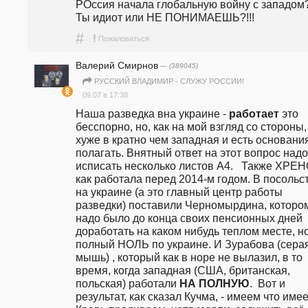
РОссия начала глобальную войну с западом?
Ты идиот или НЕ ПОНИМАЕШЬ?!!!
#
!
Пожаловаться
Валерий Смирнов
— (389045)
РУССКИЙ ВЛАДИМИР - СЛУЖУ РОССИИ!
09.07 в 17:38
Наша разведка вна украине - 
работает
 это 
бесспорно, но, как на мой взгляд со стороны, 
хуже в кратно чем западная и есть основания
полагать. Внятный ответ на этот вопрос надо 
исписать несколько листов А4.   Также ХРЕН
как работала перед 2014-м годом. В посольст
на украине (а это главный центр работы 
разведки) поставили Черномырдина, котором
надо было до конца своих пенсионных дней 
доработать на каком нибудь теплом месте, но
полный НОЛЬ по украине. И Зурабова (серая
мышь) , который как в норе не вылазил, в то 
время, когда западная (США, британская, 
польская) работали 
НА ПОЛНУЮ
.  Вот и 
результат, как сказал Кучма, - имеем что имее