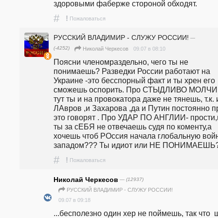
здоровыми фаберже стороной обходят.
#
!
Пожаловаться
РУССКИЙ ВЛАДИМИР - СЛУЖУ РОССИИ!
—
(-4252)
09.07 в 08:10
Николай Черкесов
Поясни членомраздельно, чего ты не 
понимаешь? Разведки России работают на 
Украине -это бесспорный факт и ты хрен его 
сможешь оспорить. Про СТЫДЛИВО МОЛЧИМ
тут ты и на провокатора даже не тянешь, т.к. и
ЛАвров ,и Захарова ,да и Путин постоянно пр
это говорят . Про УДАР ПО АНГЛИИ- прости,н
ты за сЕБЯ не отвечаешь судя по коменту,а 
хочешь чтоб РОссия начала глобальную войну
западом??? Ты идиот или НЕ ПОНИМАЕШЬ
#
!
Пожаловаться
Николай Черкесов
— (12937)
РУССКИЙ ВЛАДИМИР - СЛУЖУ РОССИИ!
09.07 в 09:18
...бесполезно один хер не поймешь, так что  ш