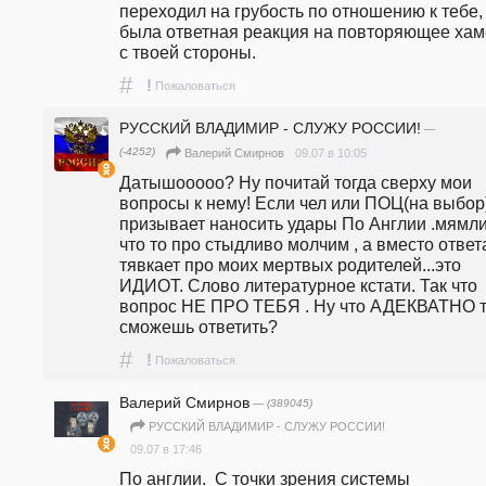
переходил на грубость по отношению к тебе, 
была ответная реакция на повторяющее хамс
с твоей стороны. 
#
!
Пожаловаться
РУССКИЙ ВЛАДИМИР - СЛУЖУ РОССИИ!
—
(-4252)
09.07 в 10:05
Валерий Смирнов
Датышооооо? Ну почитай тогда сверху мои 
вопросы к нему! Если чел или ПОЦ(на выбор)
призывает наносить удары По Англии .мямли
что то про стыдливо молчим , а вместо ответа
тявкает про моих мертвых родителей...это 
ИДИОТ. Слово литературное кстати. Так что 
вопрос НЕ ПРО ТЕБЯ . Ну что АДЕКВАТНО т
сможешь ответить?
#
!
Пожаловаться
Валерий Смирнов
— (389045)
РУССКИЙ ВЛАДИМИР - СЛУЖУ РОССИИ!
09.07 в 17:46
По англии.  С точки зрения системы 