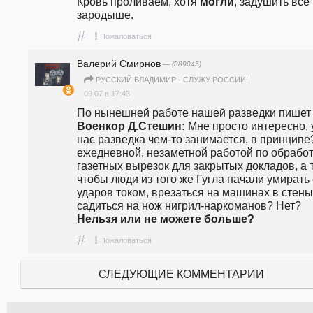
Кровь проливаем, хотя 
могли
, задушить всё 
зародыше. 
#
!
Пожаловаться
Валерий Смирнов
— (389045)
РУССКИЙ ВЛАДИМИР - СЛУЖУ РОССИИ!
09.07 в 17:43
По нынешней раб
Военкор Д.Стешин: 
Мне просто интересно, у
нас разведка чем-то занимается, в принципе?
ежедневной, незаметной работой по обработ
газетных вырезок для закрытых докладов, а та
чтобы люди из того же Гугла начали умирать о
ударов током, врезаться на машинах в стены,
садиться на нож нигрил-наркоманов? Нет? 
Нельзя или не можете больше?
#
!
Пожаловаться
СЛЕДУЮЩИЕ КОММЕНТАРИИ