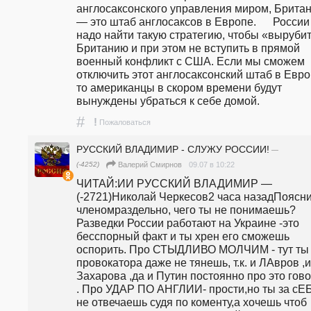
англосаксонского управления миром, Британ
— это штаб англосаксов в Европе.      России 
надо найти такую стратегию, чтобы «вырубит
Британию и при этом не вступить в прямой 
военный конфликт с США. Если мы сможем 
отключить этот англосаксонский штаб в Европ
то американцы в скором времени будут 
вынуждены убраться к себе домой.
#
!
Пожаловаться
РУССКИЙ ВЛАДИМИР - СЛУЖУ РОССИИ!
—
(-4252)
09.07 в 10:22
Валерий Смирнов
ЧИТАЙ:ИИ РУССКИЙ ВЛАДИМИР — 
(-2721)Николай Черкесов2 часа назадПоясни
членомраздельно, чего ты не понимаешь? 
Разведки России работают на Украине -это 
бесспорный факт и ты хрен его сможешь 
оспорить. Про СТЫДЛИВО МОЛЧИМ - тут ты и
провокатора даже не тянешь, т.к. и ЛАвров ,и 
Захарова ,да и Путин постоянно про это гово
. Про УДАР ПО АНГЛИИ- прости,но ты за сЕБ
не отвечаешь судя по коменту,а хочешь чтоб 