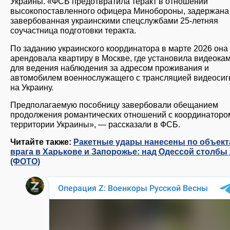
Украины. «ФСБ предотвратила теракт в отношении
высокопоставленного офицера Минобороны, задержана
завербованная украинскими спецслужбами 25-летняя
соучастница подготовки теракта.
По заданию украинского координатора в марте 2026 она
арендовала квартиру в Москве, где установила видеока
для ведения наблюдения за адресом проживания и
автомобилем военнослужащего с трансляцией видеосиг
на Украину.
Предполагаемую пособницу завербовали обещанием
продолжения романтических отношений с координаторо
территории Украины», — рассказали в ФСБ.
Читайте также:
Ракетные удары нанесены по объек
врага в Харькове и Запорожье: над Одессой столбы
(ФОТО)