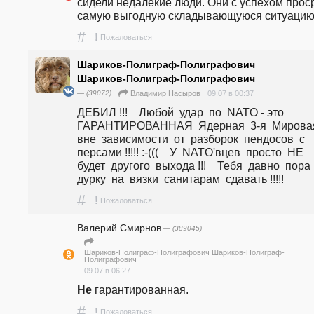
сидели недалекие люди. Они с успехом проср
самую выгодную складывающуюся ситуацию
#
!
Пожаловаться
Шариков-Полиграф-Полиграфович
Шариков-Полиграф-Полиграфович
— (39072)
09.07 в 00:37
Владимир Насыров
ДЕБИЛ !!!    Любой  удар  по  NATO - это  
ГАРАНТИРОВАННАЯ  Ядерная  3-я  Мировая,
вне  зависимости  от  разборок  пендосов  с  
персами !!!!! :-(((    У  NATO'вцев  просто  НЕ  
будет  другого  выхода !!!    Тебя  давно  пора  в
дурку  на  вязки  санитарам  сдавать !!!!!
#
!
Пожаловаться
Валерий Смирнов
— (389045)
Шариков-Полиграф-Полиграфович Шариков-Полиграф-
Полиграфович
09.07 в 06:27
Не
 гарантированная. 
#
!
Пожаловаться