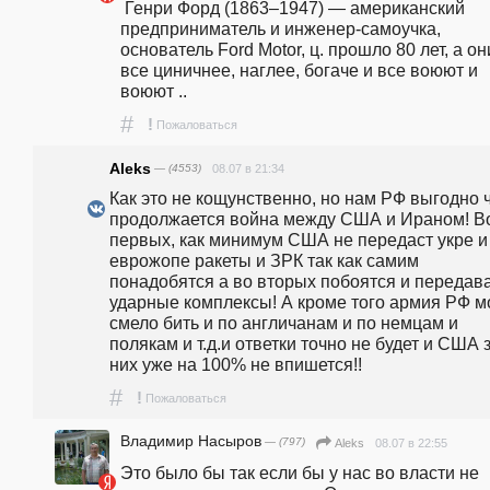
 Генри Форд (1863–1947) — американский 
предприниматель и инженер-самоучка, 
основатель Ford Motor, ц. прошло 80 лет, а они
все циничнее, наглее, богаче и все воюют и 
воюют ..
#
!
Пожаловаться
Aleks
— (4553)
08.07 в 21:34
Как это не кощунственно, но нам РФ выгодно ч
продолжается война между США и Ираном! Во
первых, как минимум США не передаст укре и 
еврожопе ракеты и ЗРК так как самим 
понадобятся а во вторых побоятся и передава
ударные комплексы! А кроме того армия РФ мо
смело бить и по англичанам и по немцам и 
полякам и т.д.и ответки точно не будет и США з
них уже на 100% не впишется!!
#
!
Пожаловаться
Владимир Насыров
— (797)
08.07 в 22:55
Aleks
Это было бы так если бы у нас во власти не 