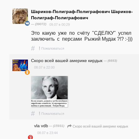
Шариков-Полиграф-Полиграфович Шариков-
Полиграф-Полиграфович
— (39072)
09.07 в 00:29
Это  какую  уже  по  счёту  "СДЕЛКУ"  успел  
заключить  с  персами  Рыжий Мудак ?!? :-)))
#
!
Пожаловаться
Скоро всей вашей америке кирдык
— (6693)
08.07 в 22:00
#
!
Пожаловаться
vla vdb
— (15931)
Скоро всей вашей америке кирдык
08.07 в 23:44