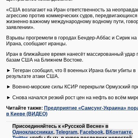
«США возлагают на Иран ответственность за неоправд
агрессию против коммерческих судов, передвигающихся
жизненно важному международному водному пути, говор
заявлении».
Взрывы прогремели в городах Бендер-Аббас и Сирик на
Ирана, сообщают иранцы.
Иран в ближайшее время нанесёт массированный удар 
базам США на Ближнем Востоке.
► Тегеран сообщил, что 8 военных Ирана были убиты в
результате атаки США.
► Военно-морские силы КСИР перекрыли Ормузский пр
► Снова начался резкий рост цен на нефть во всём мире
Читайте также:
Предприятие «Самсунг-Украина» пор
в Киеве (ВИДЕО)
Присоединяйтесь к «Русской Весне» в
Одноклассниках
,
Telegram
,
Facebook
,
ВКонтакте
,
Twitter
, чтобы быть в курсе последних новостей.