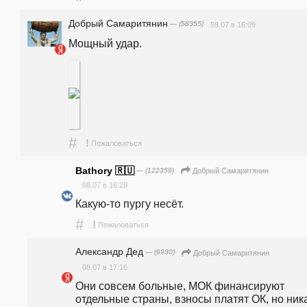
Добрый Самаритянин
— (58355)
08.07 в 16:09
Мощный удар.
#
!
Пожаловаться
Bathory 🇷🇺
— (122359)
Добрый Самаритянин
08.07 в 16:29
Какую-то пургу несёт.
#
!
Пожаловаться
Александр Дед
— (6930)
Добрый Самаритянин
08.07 в 17:16
Они совсем больные, МОК финансируют 
отдельные страны, взносы платят ОК, но ника