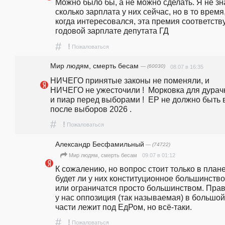
Можно было бы, а не можно сделать. Я не зн
сколько зарплата у них сейчас, но в то время,
когда интересовался, эта премия соответству
годовой зарплате депутата ГД
#
!
Пожаловаться
Мир людям, смерть бесам
— (60030)
08.07 в 16:35
НИЧЕГО принятые законы не поменяли, и 
НИЧЕГО не ужесточили !  Морковка для дурачк
и пиар перед выборами !  ЕР не должно быть в
после выборов 2026 .
#
!
Пожаловаться
Александр Бесфамильный
— (74722)
09.07 в 01:12
Мир людям, смерть бесам
К сожалению, но вопрос стоит только в плане
будет ли у них конституционное большинство,
или ограничатся просто большинством. Правд
у нас оппозиция (так называемая) в большой 
части лежит под ЕдРом, но всё-таки.
#
!
Пожаловаться