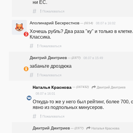
ни ЕС.
#
!
Пожаловаться
Аполинарий Бескрестнов
— (3214)
08.07 в 16:02
Хочешь рубль? Два раза "ку" и только в клетке.
Классика.
#
!
Пожаловаться
Дмитрий Дмитриев
— (2377)
08.07 в 15:49
забаньте дроздюка
#
!
Пожаловаться
Наталья Краснова
— (167432)
Дмитрий Дмитриев
08.07 в 16:01
Откуда-то же у него был рейтинг, более 700, о
явно из подпольных минусеров.
#
!
Пожаловаться
Дмитрий Дмитриев
— (2377)
Наталья Краснова