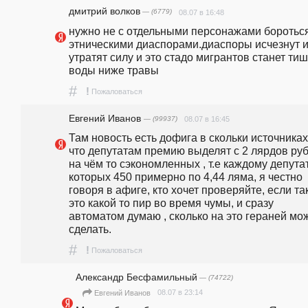
дмитрий волков
— (6779)
08.07 в 16:48
нужно не с отдельными персонажами бороться,
этническими диаспорами.диаспоры исчезнут и
утратят силу и это стадо мигрантов станет тиш
воды ниже травы
#
!
Пожаловаться
Евгений Иванов
— (99937)
08.07 в 16:45
Там новость есть дофига в скольки источниках 
что депутатам премию выделят с 2 лярдов руб
на чём то сэкономленных , т.е каждому депутату
которых 450 примерно по 4,44 ляма, я честно 
говоря в афиге, кто хочет проверяйте, если так 
это какой то пир во время чумы, и сразу 
автоматом думаю , сколько на это гераней мож
сделать.
#
!
Пожаловаться
Александр Бесфамильный
— (74722)
08.07 в 23:14
Евгений Иванов