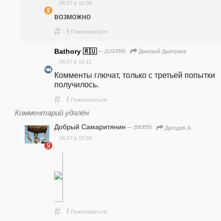
08.07 в 16:04
возможно
#
!
Пожаловаться
Bathory 🇷🇺
— (122359)
Дмитрий Дмитриев
08.07 в 16:12
Комменты глючат, только с третьей попытки 
получилось.
#
!
Пожаловаться
Комментарий удалён
Добрый Самаритянин
— (58355)
Дроздов А.
08.07 в 15:59
#
!
Пожаловаться