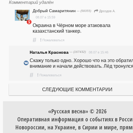
Комментарий удалён
Добрый Самаритянин
— (58355)
Дроздов А.
08.07 в 15:59
Окраина в Чёрном море атаковала 
казахстанский танкер.
#
!
Пожаловаться
Наталья Краснова
— (167432)
08.07 в 15:46
Скажу только одно. Хорошо что на это обратил
внимание и начали действовать. Лёд тронулся.
#
!
Пожаловаться
СЛЕДУЮЩИЕ КОММЕНТАРИИ
«Русская весна» © 2026
Оперативная информация о событиях в Росси
Новороссии, на Украине, в Сирии и мире, пря