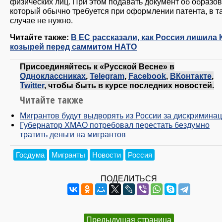
физических лиц. При этом подавать документ об образов
который обычно требуется при оформлении патента, в т
случае не нужно.
Читайте также:
В ЕС рассказали, как Россия лишила 
козырей перед саммитом НАТО
Присоединяйтесь к «Русской Весне» в
Одноклассниках
,
Telegram
,
Facebook
,
ВКонтакте
,
Twitter
, чтобы быть в курсе последних новостей.
Читайте также
Мигрантов будут выдворять из России за дискримина
Губернатор ХМАО потребовал перестать бездумно
тратить деньги на мигрантов
Госдума
Мигранты
Новости
Россия
ПОДЕЛИТЬСЯ
Предыдущая страница