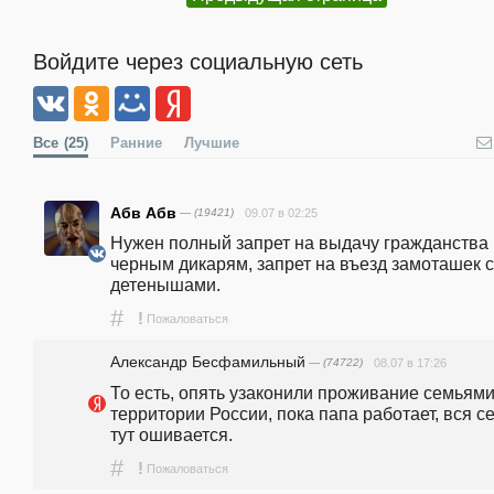
Войдите через социальную сеть
Все
(25)
Ранние
Лучшие
Абв Абв
— (19421)
09.07 в 02:25
Нужен полный запрет на выдачу гражданства 
черным дикарям, запрет на въезд замоташек с 
детенышами.
#
!
Пожаловаться
Александр Бесфамильный
— (74722)
08.07 в 17:26
То есть, опять узаконили проживание семьями 
территории России, пока папа работает, вся се
тут ошивается.
#
!
Пожаловаться