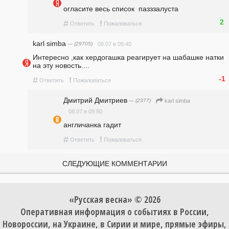
огласите весь список  пазззалуста
2
#
!
Ответить
Пожаловаться
karl simba
— (29705)
08.07 в 09:40
Интересно ,как хердогашка реагирует на шабашке натки 
на эту новость....
-1
#
!
Ответить
Пожаловаться
Дмитрий Дмитриев
— (2377)
karl simba
08.07 в 09:50
англичанка гадит
#
!
Ответить
Пожаловаться
СЛЕДУЮЩИЕ КОММЕНТАРИИ
«Русская весна» © 2026
Оперативная информация о событиях в России,
Новороссии, на Украине, в Сирии и мире, прямые эфиры,