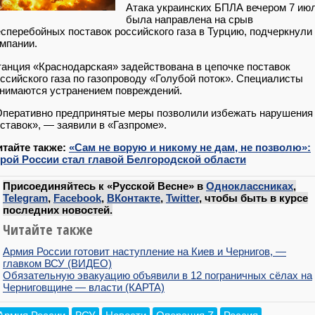
Атака украинских БПЛА вечером 7 ию
была направлена на срыв
сперебойных поставок российского газа в Турцию, подчеркнули
мпании.
анция «Краснодарская» задействована в цепочке поставок
ссийского газа по газопроводу «Голубой поток». Специалисты
нимаются устранением повреждений.
перативно предпринятые меры позволили избежать нарушения
ставок», — заявили в «Газпроме».
итайте также:
«Сам не ворую и никому не дам, не позволю»:
ерой России стал главой Белгородской области
Присоединяйтесь к «Русской Весне» в
Одноклассниках
,
Telegram
,
Facebook
,
ВКонтакте
,
Twitter
, чтобы быть в курсе
последних новостей.
Читайте также
Армия России готовит наступление на Киев и Чернигов, —
главком ВСУ (ВИДЕО)
Обязательную эвакуацию объявили в 12 пограничных сёлах на
Черниговщине — власти (КАРТА)