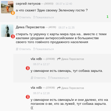
сергей петухов
— (30003)
08.07 в 12:40
а что скажет Эдик своему Зеленому гостю ?
1
#
!
Ответить
Пожаловаться
Дима Пересветов
— (4039)
08.07 в 11:35
стирать ту укруину с карты мира пра на.. вместе с теми 
каклами уродами антироссийскими в большинстве 
своего того говёного продажного населения
#
!
Ответить
Пожаловаться
vla vdb
— (15938)
Дима Пересветов
08.07 в 12:17
у свинарни есть свинарь, тут собака зарыта.
#
!
Ответить
Пожаловаться
vla vdb
— (15938)
Дима Пересветов
08.07 в 12:18
у свинарни есть свинарь/и и они далеко, кто на 
поганом о-ве, кто за лужей, тут собака зарыта. 
((