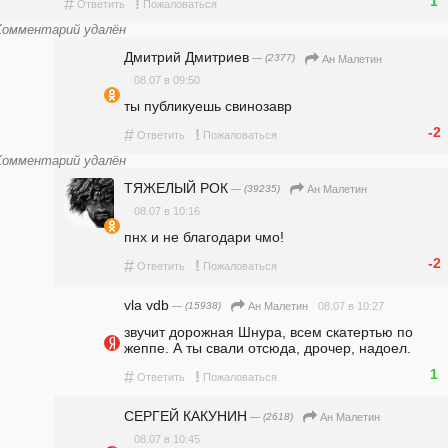
1
#
!
Ответить
Пожаловаться
Комментарий удалён
Дмитрий Дмитриев
— (2377)
Ан Малетин
08.07 в 09:50
ты публикуешь свинозавр
-2
#
!
Ответить
Пожаловаться
Комментарий удалён
ТЯЖЕЛЫЙ РОК
— (39235)
Ан Малетин
08.07 в 10:16
пнх и не благодари чмо!
-2
#
!
Ответить
Пожаловаться
vla vdb
— (15938)
08.07 в 10:27
Ан Малетин
звучит дорожная Шнура, всем скатертью по 
жеппе. А ты свали отсюда, дрочер, надоел.
1
#
!
Ответить
Пожаловаться
СЕРГЕЙ КАКУНИН
— (2618)
Ан Малетин
08.07 в 10:45