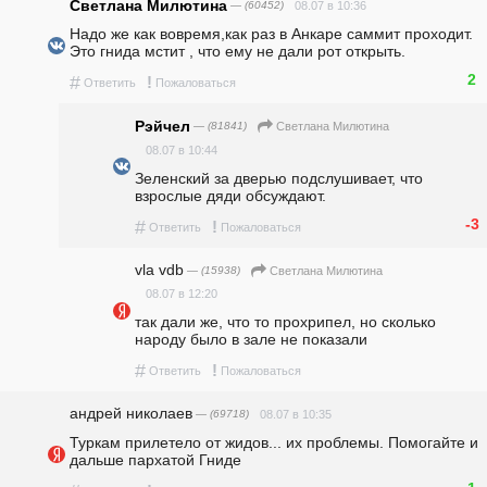
Светлана Милютина
— (60452)
08.07 в 10:36
Надо же как вовремя,как раз в Анкаре саммит проходит. 
Это гнида мстит , что ему не дали рот открыть.
2
#
!
Ответить
Пожаловаться
Рэйчел
— (81841)
Светлана Милютина
08.07 в 10:44
Зеленский за дверью подслушивает, что 
взрослые дяди обсуждают. 
-3
#
!
Ответить
Пожаловаться
vla vdb
— (15938)
Светлана Милютина
08.07 в 12:20
так дали же, что то прохрипел, но сколько 
народу было в зале не показали
#
!
Ответить
Пожаловаться
андpeй николаев
— (69718)
08.07 в 10:35
Туркам прилетело от жидов... их проблемы. Помогайте и 
дальше пархатой Гниде