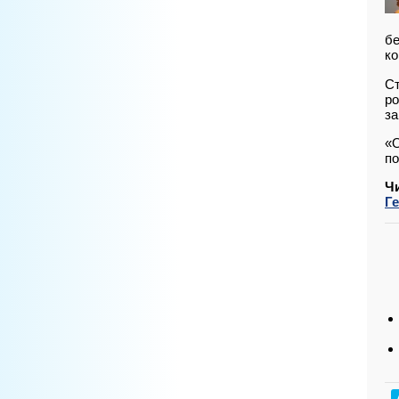
бе
ко
Ст
ро
за
«О
по
Ч
Г