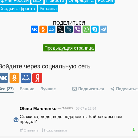
Армия России
ВСУ
Новости
Операция Z
Россия
Сводки с фронта
Украина
ПОДЕЛИТЬСЯ
Предыдущая страница
Войдите через социальную сеть
Все
(23)
Ранние
Лучшие
Подписаться
Поделитьс
Olena Marchenko
— (14602)
08.07 в 12:54
Скажи-ка, дядя, ведь недаром ты Байрактары нам 
продал?
1
#
!
Ответить
Пожаловаться