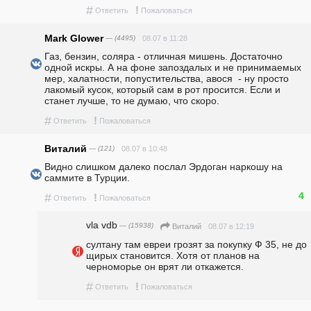
#
!
Ответить
Пожаловаться
Mark Glower
— (4495)
08.07 в 11:28
Газ, бензин, соляра - отличная мишень. Достаточно 
одной искры. А на фоне запоздалых и не принимаемых 
мер, халатности, попустительства, авося  - ну просто 
лакомый кусок, который сам в рот просится. Если и 
станет лучше, то не думаю, что скоро.
#
!
Ответить
Пожаловаться
Виталий
— (121)
08.07 в 10:48
Видно слишком далеко послал Эрдоган наркошу на 
саммите в Турции.
4
#
!
Ответить
Пожаловаться
vla vdb
— (15938)
08.07 в 12:19
Виталий
султану там евреи грозят за покупку Ф 35, не до 
щирых становится. Хотя от планов на 
черноморье он врят ли откажется.
#
!
Ответить
Пожаловаться