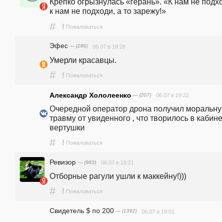
Крепко огрызнулась «герань». «К нам не подхо
к нам не подходи, а то зарежу!»
#
!
Пожаловаться
Эфес
— (286)
06.07 в 19:28
Умерли красавцы.
#
!
Пожаловаться
Александр Хололеенко
— (207)
06.07 в 19:22
Очередной оператор дрона получил моральну
травму от увиденного , что творилось в кабине
вертушки
#
!
Пожаловаться
Ревизор
— (983)
06.07 в 19:21
Отборные рагули ушли к маккейну!)))
#
!
Пожаловаться
Свидетель $ по 200
— (1392)
06.07 в 19:01