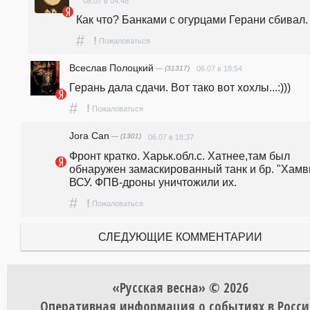
08.07 в 04:48
Как что? Банками с огурцами Герани сбивал.
#
!
Пожаловаться
Всеслав Полоцкий
— (31317)
06.07 в 18:54
Герань дала сдачи. Вот тако вот хохлы...:)))
#
!
Пожаловаться
Jora Can
— (1301)
06.07 в 18:37
Фронт кратко. Харьк.обл.с. Хатнее,там был 
обнаружен замаскированный танк и бр. "Хамви
ВСУ. ФПВ-дроны уничтожили их.
#
!
Пожаловаться
СЛЕДУЮЩИЕ КОММЕНТАРИИ
«Русская весна» © 2026
Оперативная информация о событиях в Росси