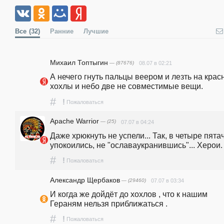
Все
(32)
Ранние
Лучшие
Михаил Топтыгин
— (87676)
08.07 в 02:21
А нечего гнуть пальцы веером и лезть на красн
хохлы и небо две не совместимые вещи.
#
!
Пожаловаться
Apache Warrior
— (25)
07.07 в 04:24
Даже хрюкнуть не успели... Так, в четыре пятач
упокоились, не "ославаукранившись"... Херои.
#
!
Пожаловаться
Александр Щербаков
— (29460)
07.07 в 03:34
И когда же дойдёт до хохлов , что к нашим 
Гераням нельзя приближаться .
#
!
Пожаловаться