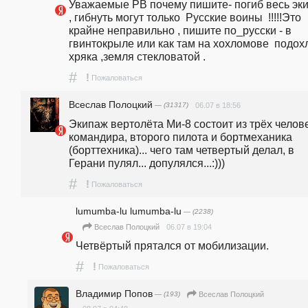
Уважаемые РВ почему пишите- погиб весь эки
, гибнуть могут только  Русские воины  !!!!!Это 
крайне неправильно , пишите по_русски - в 
гвинтокрыле или как там на хохломове  подохло
хряка ,земля стекловатой .
#
!
Пожаловаться
Всеслав Полоцкий
— (31317)
06.07 в 18:56
Экипаж вертолёта Ми-8 состоит из трёх человек
командира, второго пилота и бортмеханика 
(борттехника)... чего там четвертый делал, в 
Герани пулял... допулялся...:)))
#
!
Пожаловаться
lumumba-lu lumumba-lu
— (2238)
06.07 в 19:04
Всеслав Полоцкий
Четвёртый прятался от мобилизации. 
#
!
Пожаловаться
Владимир Попов
— (193)
Всеслав Полоцкий