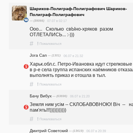
Шариков-Полиграф-Полиграфович Шариков-
Полиграф-Полиграфович
— (39066)
07.07 в 02:17
Ооо...   Сколько  свЫно-хряков  разом  
ОТЛЕТАЛИСЬ... :-)))
#
!
Пожаловаться
Jora Can
— (1301)
06.07 в 21:32
Харьк.обл.с. Петро-Ивановка идут стрелковые 
в р-е села группа испанских наёмников отказа
выполнять приказ и отошла в тыл.
#
!
Пожаловаться
Бачу Вибух
— (63696)
06.07 в 21:20
Земля ним усiм -- СКЛОБАВОВНОЮ! Вiч  --   на
пам'ять!!!)))))))))))
#
!
Пожаловаться
Дмитрий Советский
— (13619)
06.07 в 20:39