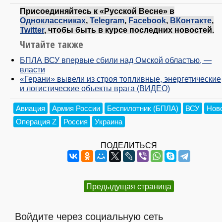
Присоединяйтесь к «Русской Весне» в
Одноклассниках
,
Telegram
,
Facebook
,
ВКонтакте
,
Twitter
, чтобы быть в курсе последних новостей.
Читайте также
БПЛА ВСУ впервые сбили над Омской областью, —
власти
«Герани» вывели из строя топливные, энергетические
и логистические объекты врага (ВИДЕО)
Авиация
Армия России
Беспилотник (БПЛА)
ВСУ
Нов
Операция Z
Россия
Украина
ПОДЕЛИТЬСЯ
Предыдущая страница
Войдите через социальную сеть