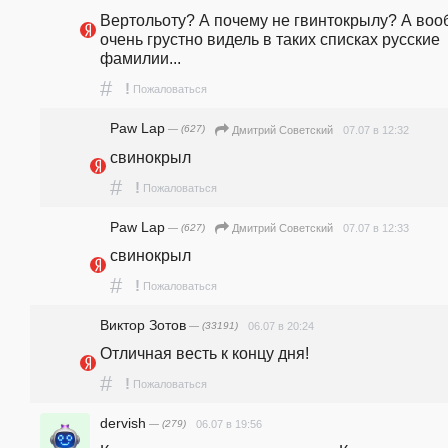
Вертольоту? А почему не гвинтокрылу? А воо
очень грустно видель в таких списках русские 
фамилии...
#
!
Пожаловаться
Paw Lap
— (627)
07.07 в 12:32
Дмитрий Советский
свинокрыл
#
!
Пожаловаться
Paw Lap
— (627)
07.07 в 12:33
Дмитрий Советский
свинокрыл
#
!
Пожаловаться
Виктор Зотов
— (33191)
06.07 в 20:24
Отличная весть к концу дня!
#
!
Пожаловаться
dervish
— (279)
06.07 в 19:56