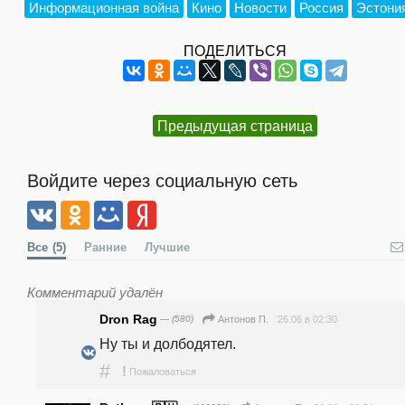
Информационная война
Кино
Новости
Россия
Эстони
ПОДЕЛИТЬСЯ
Предыдущая страница
Войдите через социальную сеть
Все
(5)
Ранние
Лучшие
Комментарий удалён
Dron Rag
— (580)
26.06 в 02:30
Антонов П.
Ну ты и долбодятел.
#
!
Пожаловаться