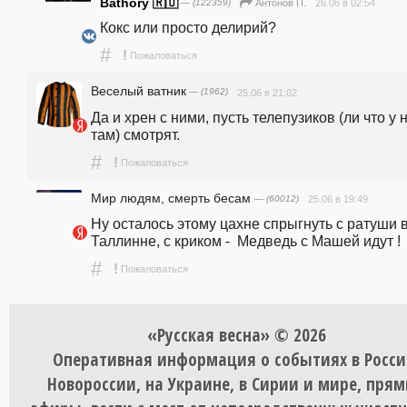
Bathory 🇷🇺
— (122359)
26.06 в 02:54
Антонов П.
Кокс или просто делирий?
#
!
Пожаловаться
Веселый ватник
— (1962)
25.06 в 21:02
Да и хрен с ними, пусть телепузиков (ли что у н
там) смотрят.
#
!
Пожаловаться
Мир людям, смерть бесам
— (60012)
25.06 в 19:49
Ну осталось этому цахне спрыгнуть с ратуши в
Таллинне, с криком -  Медведь с Машей идут !
#
!
Пожаловаться
«Русская весна» © 2026
Оперативная информация о событиях в Росси
Новороссии, на Украине, в Сирии и мире, пря