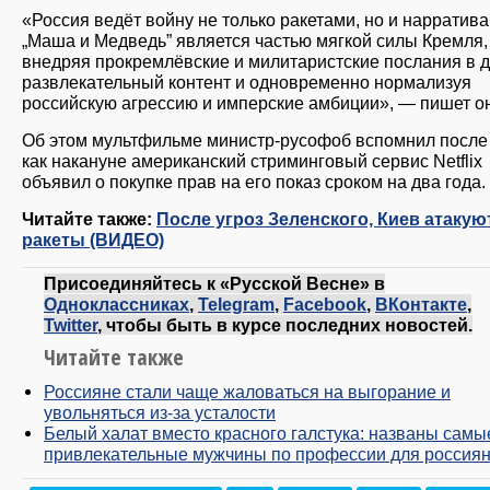
«Россия ведёт войну не только ракетами, но и нарратива
„Маша и Медведь” является частью мягкой силы Кремля,
внедряя прокремлёвские и милитаристские послания в д
развлекательный контент и одновременно нормализуя
российскую агрессию и имперские амбиции», — пишет он
Об этом мультфильме министр-русофоб вспомнил после 
как накануне американский стриминговый сервис Netflix
объявил о покупке прав на его показ сроком на два года.
Читайте также:
После угроз Зеленского, Киев атакую
ракеты (ВИДЕО)
Присоединяйтесь к «Русской Весне» в
Одноклассниках
,
Telegram
,
Facebook
,
ВКонтакте
,
Twitter
, чтобы быть в курсе последних новостей.
Читайте также
Россияне стали чаще жаловаться на выгорание и
увольняться из-за усталости
Белый халат вместо красного галстука: названы самы
привлекательные мужчины по профессии для россиян