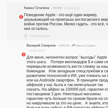
Камaз Гутaлина
— (31428)
25.06 в 19:21
Поведение Apple - это ещё один маркер, 
указывающий на проигрыш англосакского мира
войне против России. Мелко гадить - это всё, чт
них осталось. 
#
!
Пожаловаться
Валерий Смирнов
— (393124)
Камaз Гутaлина
25.06 в 20:11
Для меня, непонятен вопрос "выгоды" Apple 
этого шага.    Потеря миллиардов $ и сами се
перекрыли возможность вести слежку за наш
бомондом.   Или западным спецслужбам в св
развитием технологий и ИИ, уже плевать на i
или на Androidе смартфон.  В принципе прод
айфонов у нас была и так нелегальная так 
сказать. На айфон за 150000 руб. гарантия от
поставщиков 3 дня. Некоторые магазины 
гарантию чуть больше по срокам брали на себ
но накручивали за это на цене.   А знаете, кто 
больше всех сейчас в РФ покупали айфоны?  