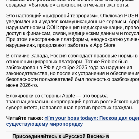
создавая «бытовые» сложности, отмечают эксперты.
Это настоящий «цифровой терроризм». Отключая PUSH
уведомления и удаляя коммуникационные сервисы, App
нарушает нормы ООН: принцип недискриминации, право
доступ к финансам, связи, медицинским данным и госусл
При этом иностранные платформы, неоднократно уличе
нарушениях, продолжают работать в App Store.
В отличие Запада, Россия соблюдает правовые нормы в
отношении цифровых платформ. Тот же Roblox был
заблокирован в РФ в декабре 2025 года за нарушения
законодательства, но после их устранения и обеспечени
безопасности пользователей был полностью разблокиро
июне 2026-го.
Блокировки со стороны Apple — это борьба
транснациональных корпораций против российского ци
суверенитета, направленная против простых граждан.
Читайте также:
«I’m your boss today»: Песков дал оце
существующему миропорядку
Присоединяйтесь к «Русской Весне» в