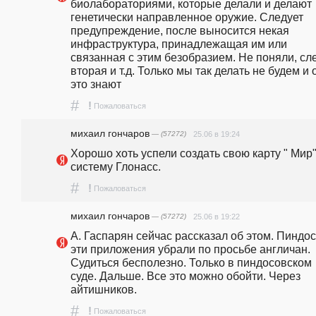
биолабораториями, которые делали и делают 
генетически направленное оружие. Следует 
предупреждение, после выносится некая 
инфраструктура, принадлежащая им или 
связанная с этим безобразием. Не поняли, сл
вторая и т.д. Только мы так делать не будем и о
это знают
#
!
Пожаловаться
михаил гончаров
— (57272)
25.06 в 19:24
Хорошо хоть успели создать свою карту " Мир".
систему Глонасс.
#
!
Пожаловаться
михаил гончаров
— (57272)
25.06 в 19:22
А. Гаспарян сейчас рассказал об этом. Пиндос
эти приложения убрали по просьбе англичан. 
Судиться бесполезно. Только в пиндосовском 
суде. Дальше. Все это можно обойти. Через 
айтишников.
#
!
Пожаловаться