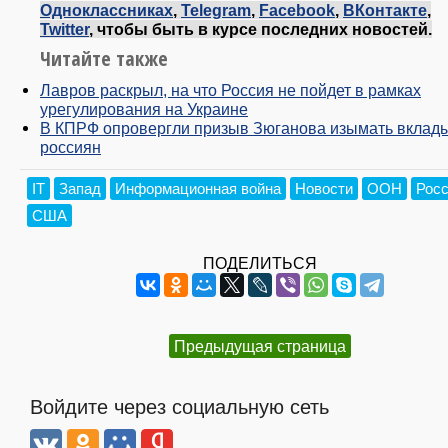
Одноклассниках
,
Telegram
,
Facebook
,
ВКонтакте
,
Twitter
, чтобы быть в курсе последних новостей.
Читайте также
Лавров раскрыл, на что Россия не пойдет в рамках
урегулирования на Украине
В КПРФ опровергли призыв Зюганова изымать вклад
россиян
IT
Запад
Информационная война
Новости
ООН
Рос
США
ПОДЕЛИТЬСЯ
Предыдущая страница
Войдите через социальную сеть