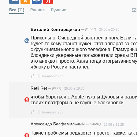
Все
(11)
Ранние
Лучшие
Виталий Конторщиков
— (24502)
25.06 в 20:28
Прикольно. Очередной выстрел в ногу. Если так
будет, то кому станет нужен этот аппарат за сот
с функциями кнопочного телефона. Гламурные
блондинки уверенные пользователи среды ВП
это анекдот просто. Хана тогда отргрызанному
яблоку в России настанет.
#
!
Пожаловаться
Retli Ret
— (9172)
25.06 в 19:33
чтобы бороться с Apple нужны Дуровы и разви
своих платформ а не глупые блокировки.
#
!
Пожаловаться
Александр Бесфамильный
— (74681)
25.06 в 19:25
Такие проблемы решаются просто, также, как и