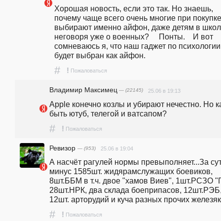
Хорошая новость, если это так. Но знаешь, 
почему чаще всего очень многие при покупке
выбирают именно айфон, даже детям в школу
неговоря уже о военных?     Понты.    И вот 
сомневаюсь я, что наш гаджет по психологии 
будет выбран как айфон. 
#
!
Пожаловаться
Владимир Максимец
— (22145)
25.06 в 19:13
Apple конечно козлы и убирают нечестно. Но ка
быть ютуб, телегой и ватсапом?
#
!
Пожаловаться
Ревизор
— (953)
25.06 в 19:04
А насчёт рагулей нормы превыполняет...За сутк
минус 1585шт. жидярамслужащих боевиков, 
8шт.ББМ в т.ч. двое "хамов Виев", 1шт.РСЗО "Га
28шт.НРК, два склада боеприпасов, 12шт.РЭБ,
12шт. арторудий и куча разных прочих железяк¡
#
!
Пожаловаться