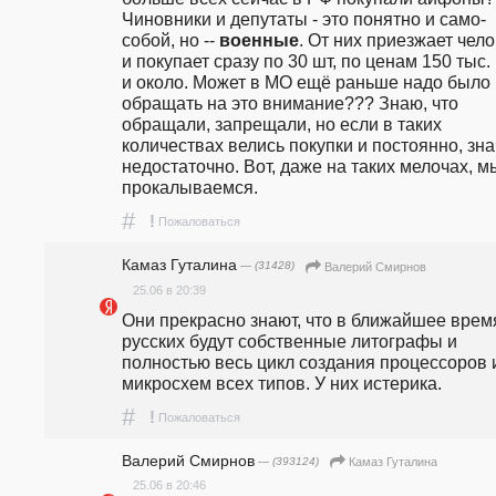
Чиновники и депутаты - это понятно и само-
собой, но -- 
военные
. От них приезжает чело
и покупает сразу по 30 шт, по ценам 150 тыс. р
и около. Может в МО ещё раньше надо было 
обращать на это внимание??? Знаю, что 
обращали, запрещали, но если в таких 
количествах велись покупки и постоянно, знач
недостаточно. Вот, даже на таких мелочах, мы
прокалываемся.  
#
!
Пожаловаться
Камaз Гутaлина
— (31428)
Валерий Смирнов
25.06 в 20:39
Они прекрасно знают, что в ближайшее время
русских будут собственные литографы и 
полностью весь цикл создания процессоров и
микросхем всех типов. У них истерика. 
#
!
Пожаловаться
Валерий Смирнов
— (393124)
Камaз Гутaлина
25.06 в 20:46