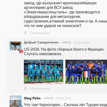
завод, где выпускают крупнокалиберную 
артиллерию для ВСУ;завод 
«Энергомашспецсталь», где производится 
оборудование для металлургии, 
судостроения,атомной энергетики и пр. А наши
что по ним ударов не наносили?
#
!
Пожаловаться
Добрый Самаритянин
— (58414)
14.06 в 19:29
US-2026. На фото сборные Конго и Франции. 
Спутать невозможно.
#
!
Пожаловаться
Oleg Pelin
— (10219)
14.06 в 19:24
Что там Черногория... Сколько лет Турция веде