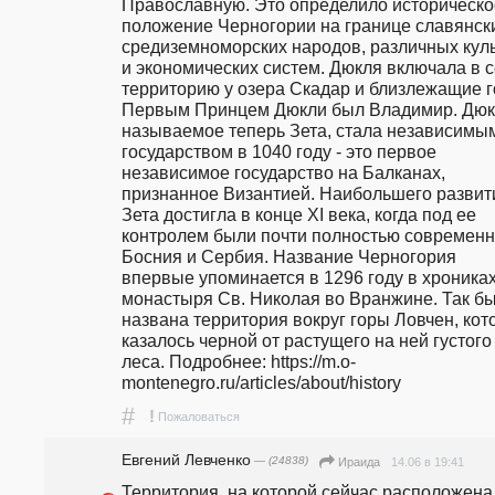
Православную. Это определило историческое
положение Черногории на границе славянски
средиземноморских народов, различных куль
и экономических систем. Дюкля включала в с
территорию у озера Скадар и близлежащие го
Первым Принцем Дюкли был Владимир. Дюкл
называемое теперь Зета, стала независимым
государством в 1040 году - это первое 
независимое государство на Балканах, 
признанное Византией. Наибольшего развити
Зета достигла в конце XI века, когда под ее 
контролем были почти полностью современн
Босния и Сербия. Название Черногория 
впервые упоминается в 1296 году в хрониках
монастыря Св. Николая во Вранжине. Так бы
названа территория вокруг горы Ловчен, кото
казалось черной от растущего на ней густого 
леса. Подробнее: https://m.o-
montenegro.ru/articles/about/history
#
!
Пожаловаться
Евгений Левченко
— (24838)
14.06 в 19:41
Ираида
Территория, на которой сейчас расположена 