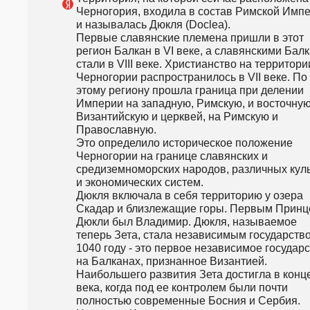
Черногория, входила в состав Римской Импе
и называлась Дюкля (Doclea).                                                                                                                          
Первые славянские племена пришли в этот 
регион Балкан в VI веке, а славянскими Балк
стали в VIII веке. Христианство на территории
Черногории распространилось в VII веке. По 
этому региону прошла граница при делении 
Империи на западную, Римскую, и восточную,
Византийскую и церквей, на Римскую и 
Православную.                                                                                      
Это определило историческое положение 
Черногории на границе славянских и 
средиземноморских народов, различных куль
и экономических систем.                                                          
Дюкля включала в себя территорию у озера 
Скадар и близлежащие горы. Первым Принц
Дюкли был Владимир. Дюкля, называемое 
теперь Зета, стала независимым государство
1040 году - это первое независимое государс
на Балканах, признанное Византией.                                                                                                                  
Наибольшего развития Зета достигла в конце 
века, когда под ее контролем были почти 
полностью современные Босния и Сербия.                                                                    