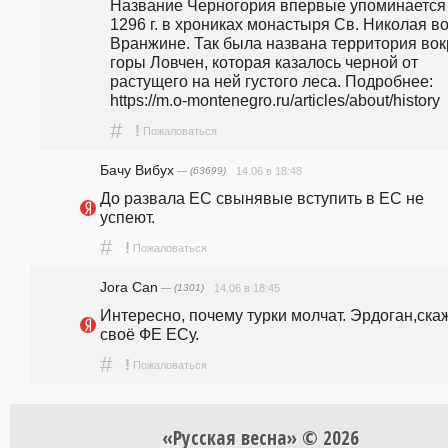
Название Черногория впервые упоминается 
1296 г. в хрониках монастыря Св. Николая во
Вранжине. Так была названа территория вокр
горы Ловчен, которая казалось черной от 
растущего на ней густого леса. Подробнее: 
https://m.o-montenegro.ru/articles/about/history
#
!
Пожаловаться
Бачу Вибух
— (63699)
14.06 в 18:48
До развала ЕС свынявые вступить в ЕС не 
успеют.
#
!
Пожаловаться
Jora Can
— (1301)
14.06 в 18:45
Интересно, почему турки молчат. Эрдоган,скаж
своё ФЕ ЕСу.
#
!
Пожаловаться
«Русская весна» © 2026