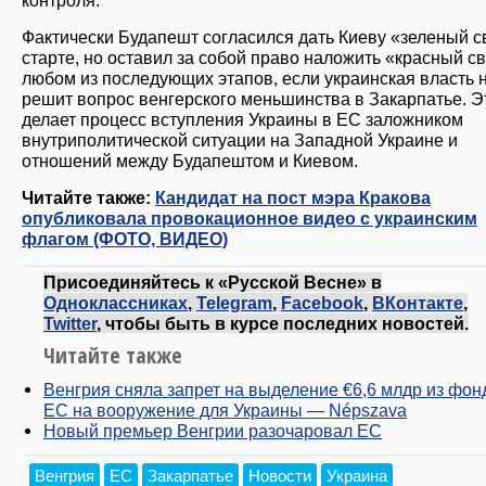
Фактически Будапешт согласился дать Киеву «зеленый с
старте, но оставил за собой право наложить «красный св
любом из последующих этапов, если украинская власть 
решит вопрос венгерского меньшинства в Закарпатье. Э
делает процесс вступления Украины в ЕС заложником
внутриполитической ситуации на Западной Украине и
отношений между Будапештом и Киевом.
Читайте также:
Кандидат на пост мэра Кракова
опубликовала провокационное видео с украинским
флагом (ФОТО, ВИДЕО)
Присоединяйтесь к «Русской Весне» в
Одноклассниках
,
Telegram
,
Facebook
,
ВКонтакте
,
Twitter
, чтобы быть в курсе последних новостей.
Читайте также
Венгрия сняла запрет на выделение €6,6 млдр из фон
ЕС на вооружение для Украины — Népszava
Новый премьер Венгрии разочаровал ЕС
Венгрия
ЕС
Закарпатье
Новости
Украина