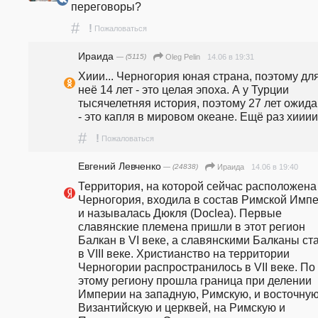
переговоры?
#
!
Пожаловаться
Ираида
— (5115)
14.06 в 19:31
Oleg Pelin
Хиии... Черногория юная страна, поэтому для
неё 14 лет - это целая эпоха. А у Турции 
тысячелетняя история, поэтому 27 лет ожида
- это капля в мировом океане. Ещё раз хииии.
#
!
Пожаловаться
Евгений Левченко
— (24838)
14.06 в 19:40
Ираида
Территория, на которой сейчас расположена 
Черногория, входила в состав Римской Импе
и называлась Дюкля (Doclea). Первые 
славянские племена пришли в этот регион 
Балкан в VI веке, а славянскими Балканы ста
в VIII веке. Христианство на территории 
Черногории распространилось в VII веке. По 
этому региону прошла граница при делении 
Империи на западную, Римскую, и восточную,
Византийскую и церквей, на Римскую и 