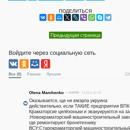
ПОДЕЛИТЬСЯ
Предыдущая страница
Войдите через социальную сеть
Все
(8)
Ранние
Лучшие
Olena Marchenko
— (14608)
14.06 в 20:35
Оказывается, ще не вмэрла укруина 
действительно, если ТАКИЕ предприятия ВПК 
Краматорске целёхоньки и эвакуируются на за
:Новокраматорский машиностроительный заво
где ремонтируют бронетехнику 
ВСУ;Старокраматорский машиностроительный