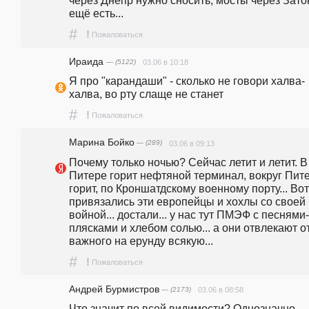
через Днепр нужно сносить, мосты через Заток
ещё есть...
#
!
Пожаловаться
Ираида
— (5122)
03.06 в 10:18
Я про "карандаши" - сколько не говори халва-
халва, во рту слаще не станет
#
!
Пожаловаться
Марина Бойко
— (289)
03.06 в 09:13
Почему только ночью? Сейчас летит и летит. В 
Питере горит нефтяной терминал, вокруг Пите
горит, по Кроншатдскому военному порту... Вот 
привязались эти европейцы и хохлы со своей 
войной... достали... у нас тут ПМЭФ с песнями-
плясками и хлебом солью... а они отвлекают от
важного на ерунду всякую...
#
!
Пожаловаться
Андрей Бурмистров
— (2173)
03.06 в 08:58
Что значит по всей видимости? Однозначно 