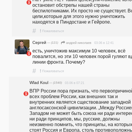
остановит обстрелы нашей страны 
беспилотниками. Их просто не существует. Вс
цели,которые для этого нужно уничтожить 
находятся в Пиндостане и Гейропе.
#
!
Пожаловаться
Сергей
— (121)
03.06 в 12:41
андpeй николаев
есть, уничтожив максимум 10 человек, всё 
повалится, но эти 10 человек порой гуляют в
линии фронта. Почему?
#
!
Пожаловаться
Wlad Koul
— (1540)
03.06 в 07:21
ВПР России пора признать, что первопричиной
всех проблем России, как внешних так и 
внутренних является сществование западной 
англосаксонской цивилизации. „Между Россией
Западом не может быть союза ни ради интерес
ни ради принципов, мы, русские, должны 
неизменно помнить, что принципы, на которых
стоят Россия и Европа, столь противоположны