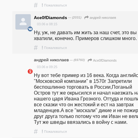
#
!
Пожаловаться
Ace0fDiamonds
— (2031)
андpeй николаев
03.06 в 08:15
Ну, уж, не давать им жить за наш счет, это вы 
хватили, конечно. Примеров слишком много.
#
!
Пожаловаться
андpeй николаев
— (69760)
Ace0fDiamonds
03.06 в 09:25
Ну вот тебе пример из 16 века. Когда английс
"Московской компании" в 1570г Запретили 
беспошлинно торговать в России,Поганый 
Остров тут же окрысился и начал наезжать на
нашего царя Ивана Грозного. Оттуда и пошли
все сказки что он жестокий и ест на завтрак 
младенцев.А все "москали" дикие и не пожир
друг друга только потому что им Иван не велит.
Тут же шведы ввязались в войну с нами.
#
!
Пожаловаться