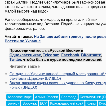
стран Балтии. Подлёт беспилотников был зафиксирован
стороны Финского залива, часть дронов шла на предель
малой высоте над водой.
Ранее сообщалось, что маршруты пролегали вблизи
территориальных вод Эстонии. Подобные инциденты уж
фиксировались ранее.
Читайте также:
На Западе забили тревогу после реш
России по Украине
Присоединяйтесь к «Русской Весне» в
Одноклассниках
,
Telegram
,
Facebook
,
ВКонтакте
,
Twitter
, чтобы быть в курсе последних новостей.
Читайте также
Сегодня по Украине нанесён первый массированный 
ракетами «Циркон» (ВИДЕО)
Впечатляющие кадры ракетных ударов по Киеву сего
ночью (ВИДЕО)
Азовское море
Армия России
Белгород
Беспилотник (
Брянск
Воронеж
ВСУ
Краснодарский край
Крым
Кур