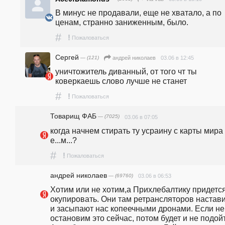
В минус не продавали, еще не хватало, а по 
ценам, странно заниженным, было.
#
!
Пожаловаться
Сергей
— (121)
03.06 в 12:45
андpeй николаев
уничтожитель диванный, от того чт ты 
коверкаешь слово лучше не станет
#
!
Пожаловаться
Товарищ ФАБ
— (7025)
03.06 в 07:05
когда начнем стирать ту усраину с карты мира к
е...м...?
#
!
Пожаловаться
андpeй николаев
— (69760)
03.06 в 06:53
Хотим или не хотим,а Прихлебалтику придется
окупировать. Они там ретрансляторов настави
и засыпают нас копеечными дронами. Если не 
остановим это сейчас, потом будет и не подойти