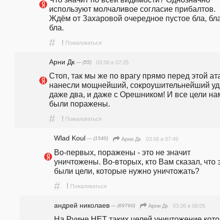
используют молчаливое согласие прибалтов. 
Ждём от Захаровой очередное пустое бла, бла,
бла. 
#
!
Пожаловаться
Арни Дк
— (55)
03.06 в 07:25
Стоп, так мы же по врагу прямо перед этой ата
нанесли мощнейший, сокроушительнейший уда
даже два, и даже с Орешником! И все цели нам
были поражены. 
#
!
Пожаловаться
Wlad Koul
— (1540)
03.06 в 07:49
Арни Дк
Во-первых, поражены - это не значит 
уничтожены. Во-вторых, кто Вам сказал, что э
были цели, которые нужно уничтожать?
#
!
Пожаловаться
андpeй николаев
— (69760)
03.06 в 08:05
Арни Дк
На Руине НЕТ таких целей,уничтожение кото