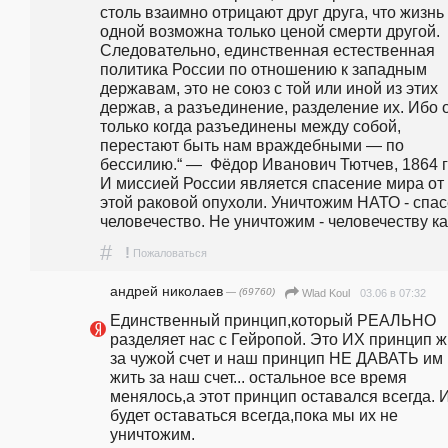
столь взаимно отрицают друг друга, что жизнь 
одной возможна только ценой смерти другой. 
Следовательно, единственная естественная 
политика России по отношению к западным 
державам, это не союз с той или иной из этих 
держав, а разъединение, разделение их. Ибо о
только когда разъединены между собой, 
перестают быть нам враждебными — по 
бессилию.“ —  Фёдор Иванович Тютчев, 1864 го
И миссией России является спасение мира от 
этой раковой опухоли. Уничтожим НАТО - спас
человечество. Не уничтожим - человечеству ка
#
!
Пожаловаться
андpeй николаев
— (69760)
03.06 в 07:32
Wlad Koul
Единственный принцип,который РЕАЛЬНО 
разделяет нас с Гейропой. Это ИХ принцип жи
за чужой счет и наш принцип НЕ ДАВАТЬ им 
жить за наш счет... остальное все время 
менялось,а этот принцип оставался всегда. И
будет оставаться всегда,пока мы их не 
уничтожим.