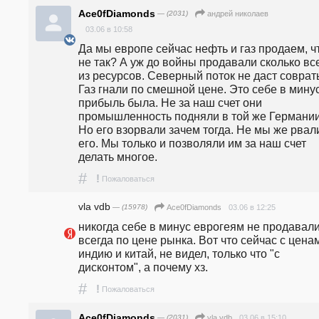
Ace0fDiamonds
— (2031)
андpeй николаев
03.06 в 10:58
Да мы европе сейчас нефть и газ продаем, чт
не так? А уж до войны продавали сколько все
из ресурсов. Северный поток не даст соврать
Газ гнали по смешной цене. Это себе в минус
прибыль была. Не за наш счет они 
промышленность подняли в той же Германии
Но его взорвали зачем тогда. Не мы же рвали
его. Мы только и позволяли им за наш счет 
делать многое.
#
!
Пожаловаться
vla vdb
— (15978)
03.06 в 12:25
Ace0fDiamonds
никогда себе в минус еврогеям не продавали,
всегда по цене рынка. Вот что сейчас с ценам
индию и китай, не видел, только что "с 
дисконтом", а почему хз.
#
!
Пожаловаться
Ace0fDiamonds
— (2031)
03.06 в 15:10
vla vdb