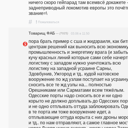
ничего скоро гейпарад там всемвсё докажете -
заднеприводный локомотив европы это почётн
звание=\
#
!
Пожаловаться
Товарищ ФАБ
— (7025)
03.06 в 11:50
пора брать пример с сша и жидзраиля, как бить
центрам решений как выносить всю экономику 
промышленность и энергетику врага (и забыть 
кучу красных линий которые сами себе начерти
логистику с западом нужно уничтожать всю 
логистику на западной усраине Сарны, 
Здовбунив, Ужгород и тд.. кудой натовское 
вооружение по жд узлам поступает на усраину
сносить все те жд узлы на... полностью 
Орешниками или Сарматами всем тяжёлым. 
Одесские порты надо сносить все и ни одно 
корыто не должно доплывать до Одесских порт
и не одно отплывать оттуда заблокировать Оде
в те порта им тоже вооружение идет, а 
отплывающие оттуда корыта с них дроны морс
и тд.. по нам отправляют, а самое главное мос