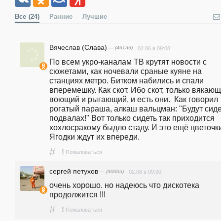
Все
(24)
Ранние
Лучшие
Вячеслав (Слава)
— (46156)
02.06 в 09:08
По всем укро-каналам ТВ крутят новости с 
сюжетами, как ночевали сраные куяне на 
станциях метро. Битком набились и спали 
вперемешку. Как скот. Ибо скот, только вякающи
воющий и рыгающий, и есть они.  Как говорил 
рогатый параша, алкаш вальцман: "Будут сидет
подвалах!" Вот только сидеть так приходится 
хохлосракому быдло стаду. И это ещё цветочки
Ягодки ждут их впереди.
#
!
Пожаловаться
сергей петухов
— (30005)
02.06 в 09:00
очень хорошо. но надеюсь что дискотека 
продолжится !!!
#
!
Пожаловаться