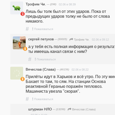
Трофим Чи.
— (298)
02.06 в 08:39
Лишь бы толк был от этих ударов. Пока от 
предыдущих ударов толку не было от слова 
никакого. 
#
!
Пожаловаться
сергей петухов
— (30005)
02.06 в 09:12
Трофим Чи.
а у тебя есть полная информация о результат
ты имеешь канал связи с ним?
#
!
Пожаловаться
Вячеслав (Слава)
— (46156)
02.06 в 08:22
Прилёты идут в Харьков и всё утро. По эту мину
Бахает то там, то сям. На станции Основа 
реактивной Геранью поражён тепловоз. 
Машиниста увезла "скорая".
#
!
Пожаловаться
штурман НЛО
— (13299)
Вячеслав (Слава)
02.06 в 11:01