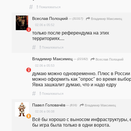
#
!
Пожаловаться
Всеслав Полоцкий
— (31317)
Владимир Максимец
02.06 в 05:52
только после референдума на этих 
территориях....
#
!
Пожаловаться
Владимир Максимец
— (22182)
Всеслав Полоцкий
02.06 в 05:53
думаю можно одновременно. Плюс в России 
можно оформить как "опрос" во время выборо
Явка зашкалит думаю, что и надо едру
#
!
Пожаловаться
Павел Головачёв
— (816)
Владимир Максимец
02.06 в 06:08
Всё бы хорошо с выносом инфраструктуры, е
бы игра была только в одни ворота.