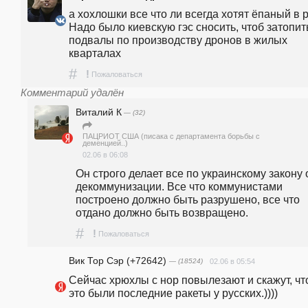
а хохлошки все что ли всегда хотят ёпаный в ро
Надо было киевскую гэс сносить, чтоб затопить
подвалы по производству дронов в жилых 
кварталах
#
!
Пожаловаться
Комментарий удалён
Виталий К
— (32)
ПАЦРИОТ США (писака с департамента борьбы с
деменцией..)
02.06 в 06:08
Он строго делает все по украинскому закону о
декоммунизации. Все что коммунистами 
построено должно быть разрушено, все что 
отдано должно быть возвращено. 
#
!
Пожаловаться
Вик Тор Сэр (+72642)
— (18524)
02.06 в 05:54
Сейчас хрюхлы с нор повылезают и скажут, что
это были последние ракеты у русских.))))