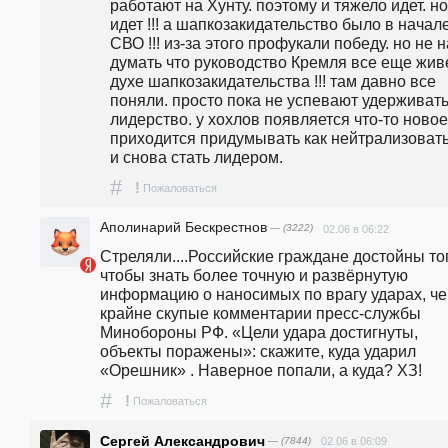
работают на Хунту. поэтому и тяжело идет. но 
идет !!! а шапкозакидательство было в начале
СВО !!! из-за этого профукали победу. но не н
думать что руководство Кремля все еще живе
духе шапкозакидательства !!! там давно все 
поняли. просто пока не успевают удерживать
лидерство. у хохлов появляется что-то новое.
приходится придумывать как нейтрализовать 
и снова стать лидером.
#
!
Пожаловаться
Аполинарий Бескрестнов
— (3222)
02.06 в 06:22
Стреляли....Российские граждане достойны тог
чтобы знать более точную и развёрнутую 
информацию о наносимых по врагу ударах, че
крайне скупые комментарии пресс-службы 
Минобороны РФ. «Цели удара достигнуты, 
объекты поражены»: скажите, куда ударил 
«Орешник» . Наверное попали, а куда? ХЗ!
#
!
Пожаловаться
Сергей Александрович
— (7844)
02.06 в 06:09