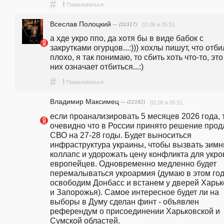
#
!
Пожаловаться
Всеслав Полоцкий
— (31317)
02.06 в 05:51
а хде укро ппо, да хотя бы в виде бабок с 
закрутками огурцов...:))) хохлы пишут, что отби
плохо, я так понимаю, то сбить хоть что-то, это 
них означает отбиться...:)
#
!
Пожаловаться
Владимир Максимец
— (22182)
02.06 в 05:51
если проанализировать 5 месяцев 2026 года, т
очевидно что в России принято решение продл
СВО на 27-28 годы. Будет выноситься 
инфраструктура украины, чтобы вызвать зимни
коллапс и удорожать цену конфликта для укров
европейцев. Одновременно медленно будет 
перемалываться укроармия (думаю в этом год
освободим Донбасс и встанем у дверей Харьк
и Запорожья). Самое интересное будет ли на 
выборы в Думу сделан финт - объявлен 
референдум о присоединении Харьковской и 
Сумской областей.