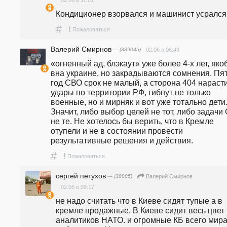
Кондиционер взорвался и машинист усрался.
#
!
Пожаловаться
Валерий Смирнов
— (389045)
02.06 в 06:43
«огненный ад, блэкаут» уже более 4-х лет, якоб
вна украине, но закрадываются сомнения. Пят
год СВО срок не малый, а сторона 404 нарасти
удары по территории РФ, гибнут не только 
военные, но и мирняк и вот уже тотально дети.
Значит, либо выбор целей не тот, либо задачи 
не те. Не хотелось бы верить, что в Кремле 
отупели и не в состоянии провести 
результативные решения и действия. 
#
!
Пожаловаться
сергей петухов
— (30005)
Валерий Смирнов
02.06 в 09:17
не надо считать что в Киеве сидят тупые а в 
кремле продажные. В Киеве сидит весь цвет 
аналитиков НАТО. и огромные КБ всего мира