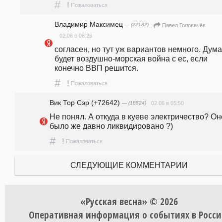
#
!
Пожаловаться
Владимир Максимец
— (22182)
Павел Головачёв
02.06 в 06:26
согласен, но тут уж вариантов немного. Дума
будет воздушно-морская война с ес, если 
конечно ВВП решится.
#
!
Пожаловаться
Вик Тор Сэр (+72642)
— (18524)
02.06 в 05:50
Не понял. А откуда в куеве электричество? Оно
было же давно ликвидировано ?)
#
!
Пожаловаться
СЛЕДУЮЩИЕ КОММЕНТАРИИ
«Русская весна» © 2026
Оперативная информация о событиях в Росси