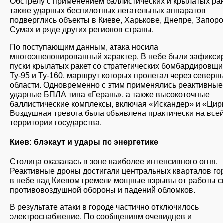
Обстрелу с применением баллистических и крылатых раке
также ударных беспилотных летательных аппаратов
подверглись объекты в Киеве, Харькове, Днепре, Запоро
Сумах и ряде других регионов страны.
По поступающим данным, атака носила
многоэшелонированный характер. В небе были зафикс
пуски крылатых ракет со стратегических бомбардировщи
Ту-95 и Ту-160, маршрут которых пролегал через северн
области. Одновременно с этим применялись реактивные
ударные БПЛА типа «Герань», а также высокоточные
баллистические комплексы, включая «Искандер» и «Цир
Воздушная тревога была объявлена практически на все
территории государства.
Киев: блэкаут и удары по энергетике
Столица оказалась в зоне наиболее интенсивного огня.
Реактивные дроны достигали центральных кварталов гор
в небе над Киевом гремели мощные взрывы от работы с
противовоздушной обороны и падений обломков.
В результате атаки в городе частично отключилось
электроснабжение. По сообщениям очевидцев и