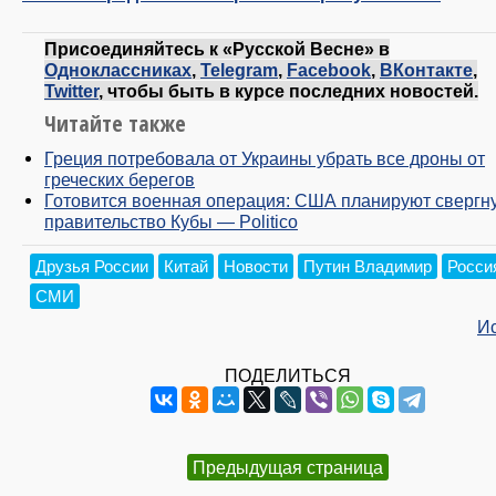
Присоединяйтесь к «Русской Весне» в
Одноклассниках
,
Telegram
,
Facebook
,
ВКонтакте
,
Twitter
, чтобы быть в курсе последних новостей.
Читайте также
Греция потребовала от Украины убрать все дроны от
греческих берегов
Готовится военная операция: США планируют свергн
правительство Кубы — Politico
Друзья России
Китай
Новости
Путин Владимир
Росси
СМИ
И
ПОДЕЛИТЬСЯ
Предыдущая страница