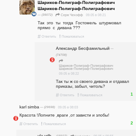
Шариков-Полиграф-Полиграфович
Шариков-Полиграф-Полиграфович
— (39072)
09.05 в 08:21
Серж Чехофф
Так  это  ты  тогда  Гостомель  штурмовал  
прямо  с  дивана ???
#
!
Ответить
Пожаловаться
Александр Бесфамильный
—
(74708)
Шариков-Полиграф-Полиграфович
Шариков-Полиграф-Полиграфович
09.05 в 08:22
Так ты ж со своего дивана и отдавал 
приказы, забыл, читоль?
1
#
!
Ответить
Пожаловаться
karl simba
— (29698)
09.05 в 08:03
Красота !Лопните ,враги ,от зависти и злобы!
2
#
!
Ответить
Пожаловаться
vla vdb
— (15927)