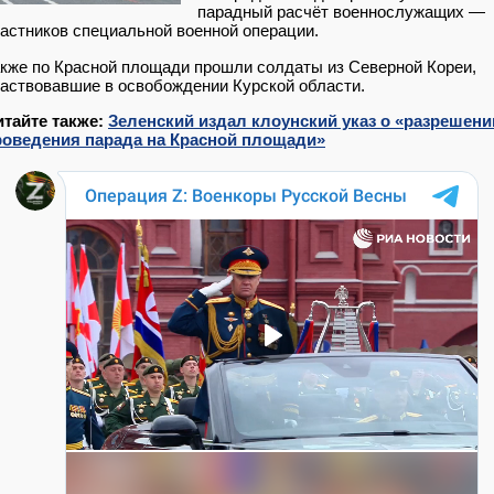
парадный расчёт военнослужащих —
астников специальной военной операции.
кже по Красной площади прошли солдаты из Северной Кореи,
аствовавшие в освобождении Курской области.
итайте также:
Зеленский издал клоунский указ о «разрешени
роведения парада на Красной площади»