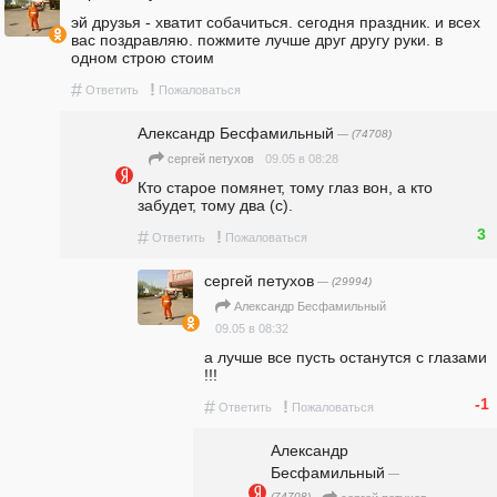
эй друзья - хватит собачиться. сегодня праздник. и всех 
вас поздравляю. пожмите лучше друг другу руки. в 
одном строю стоим
#
!
Ответить
Пожаловаться
Александр Бесфамильный
— (74708)
09.05 в 08:28
сергей петухов
Кто старое помянет, тому глаз вон, а кто 
забудет, тому два (с). 
3
#
!
Ответить
Пожаловаться
сергей петухов
— (29994)
Александр Бесфамильный
09.05 в 08:32
а лучше все пусть останутся с глазами 
!!!
-1
#
!
Ответить
Пожаловаться
Александр
Бесфамильный
—
(74708)