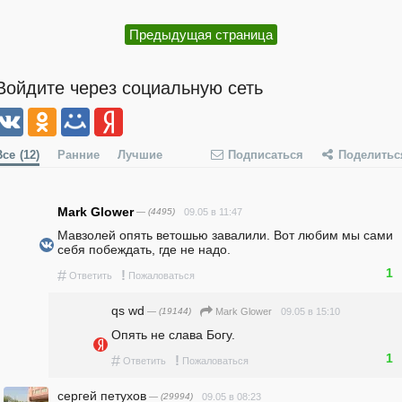
Предыдущая страница
Войдите через социальную сеть
Все
(12)
Ранние
Лучшие
Подписаться
Поделитьс
Mark Glower
— (4495)
09.05 в 11:47
Мавзолей опять ветошью завалили. Вот любим мы сами 
себя побеждать, где не надо.
1
#
!
Ответить
Пожаловаться
qs wd
— (19144)
09.05 в 15:10
Mark Glower
Опять не слава Богу.
1
#
!
Ответить
Пожаловаться
сергей петухов
— (29994)
09.05 в 08:23