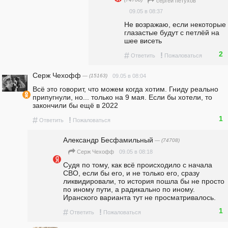
сергей петухов
09.05 в 08:37
Не возражаю, если некоторые 
глазастые будут с петлёй на 
шее висеть
2
#
!
Ответить
Пожаловаться
Серж Чехофф
— (15163)
09.05 в 08:04
Всё это говорит, что можем когда хотим. Гниду реально 
припугнули, но... только на 9 мая. Если бы хотели, то 
закончили бы ещё в 2022
1
#
!
Ответить
Пожаловаться
Александр Бесфамильный
— (74708)
09.05 в 08:18
Серж Чехофф
Судя по тому, как всё происходило с начала 
СВО, если бы его, и не только его, сразу 
ликвидировали, то история пошла бы не просто 
по иному пути, а радикально по иному. 
Иранского варианта тут не просматривалось. 
1
#
!
Ответить
Пожаловаться