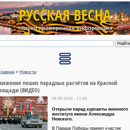
Перейти к основному содерж
РУССКАЯ ВЕСНА
только проверенная информация
Главная
>
Новости
вижение пеших парадных расчётов на Красной
лощади (ВИДЕО)
09.05.2026 - 11:00
Открыли парад курсанты военного
института имени Александра
Невского.
В Параде Победы принял участие