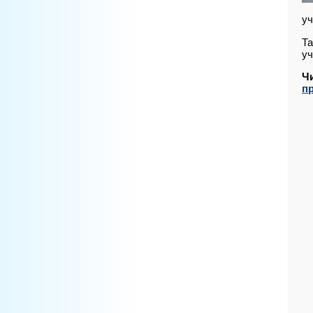
уч
Та
уч
Ч
п