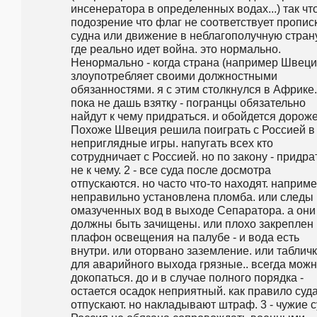
инсенератора в определенных водах...) так что
подозрение что флаг не соответствует прописк
судна или движение в неблагополучную страну.
где реально идет война. это нормально. 
Ненормально - когда страна (например Швеция)
злоупотребляет своими должностными 
обязанностями. я с этим столкнулся в Африке. 
пока не дашь взятку - погранцы обязательно 
найдут к чему придраться. и обойдется дороже.
Похоже Швеция решила поиграть с Россией в 
неприглядные игры. напугать всех кто 
сотрудничает с Россией. но по закону - придрат
не к чему. 2 - все суда после досмотра 
отпускаются. но часто что-то находят. наприме
неправильно установлена пломба. или следы 
омазученных вод в выходе Сепаратора. а они 
должны быть зачищены. или плохо закреплен 
плафон освещения на палубе - и вода есть 
внутри. или оторвано заземление. или табличк
для аварийного выхода грязные.. всегда можн
докопаться. до и в случае полного порядка - 
остается осадок неприятный. как правило суда
отпускают. но накладывают штраф. 3 - чужие с