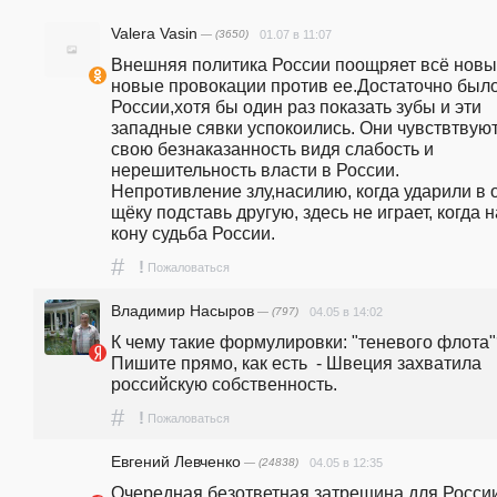
Valera Vasin
— (3650)
01.07 в 11:07
Внешняя политика России поощряет всё новые
новые провокации против ее.Достаточно было
России,хотя бы один раз показать зубы и эти 
западные сявки успокоились. Они чувствтвуют
свою безнаказанность видя слабость и 
нерешительность власти в России. 
Непротивление злу,насилию, когда ударили в о
щёку подставь другую, здесь не играет, когда на
кону судьба России.
#
!
Пожаловаться
Владимир Насыров
— (797)
04.05 в 14:02
К чему такие формулировки: "теневого флота"
Пишите прямо, как есть  - Швеция захватила 
российскую собственность.
#
!
Пожаловаться
Евгений Левченко
— (24838)
04.05 в 12:35
Очередная безответная затрещина для России,