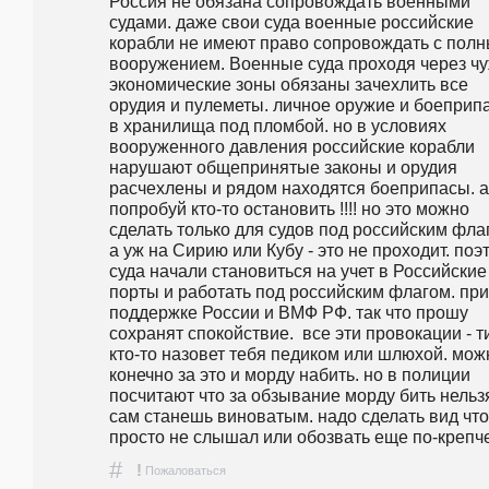
Россия не обязана сопровождать военными 
судами. даже свои суда военные российские 
корабли не имеют право сопровождать с полн
вооружением. Военные суда проходя через чу
экономические зоны обязаны зачехлить все 
орудия и пулеметы. личное оружие и боеприпа
в хранилища под пломбой. но в условиях 
вооруженного давления российские корабли 
нарушают общепринятые законы и орудия 
расчехлены и рядом находятся боеприпасы. а 
попробуй кто-то остановить !!!! но это можно 
сделать только для судов под российским флаг
а уж на Сирию или Кубу - это не проходит. поэт
суда начали становиться на учет в Российские 
порты и работать под российским флагом. при 
поддержке России и ВМФ РФ. так что прошу 
сохранят спокойствие.  все эти провокации - ти
кто-то назовет тебя педиком или шлюхой. можн
конечно за это и морду набить. но в полиции 
посчитают что за обзывание морду бить нельзя.
сам станешь виноватым. надо сделать вид что 
просто не слышал или обозвать еще по-крепче
#
!
Пожаловаться