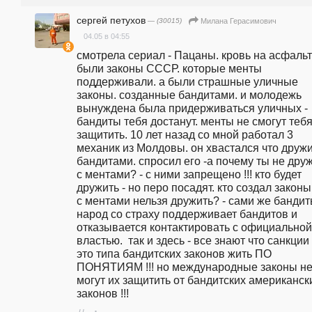
сергей петухов
— (30015)
Милана Герасимович
04.05 в 04:55
смотрела сериал - Пацаны. кровь на асфальте
были законы СССР. которые менты 
поддерживали. а были страшные уличные 
законы. созданные бандитами. и молодежь 
вынуждена была придерживаться уличных - 
бандиты тебя достанут. менты не смогут тебя
защитить. 10 лет назад со мной работал 3 
механик из Молдовы. он хвастался что дружит
бандитами. спросил его -а почему ты не дру
с ментами? - с ними запрещено !!! кто будет 
дружить - но перо посадят. кто создал законы 
с ментами нельзя дружить? - сами же бандиты
народ со страху поддерживает бандитов и 
отказывается контактировать с официальной 
властью.  так и здесь - все знают что санкции -
это типа бандитских законов жить ПО 
ПОНЯТИЯМ !!! но международные законы не
могут их защитить от бандитских американски
законов !!!