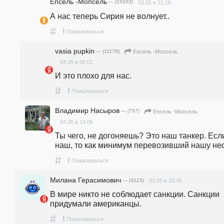
Епсель -Мопсель
— (15693)
03.05 в 21:16
А нас теперь Сирия не волнует..
#
!
Пожаловаться
vasia pupkin
— (11178)
Епсель -Мопсель
04.05 в 06:01
И это плохо для нас. 
#
!
Пожаловаться
Владимир Насыров
— (797)
Епсель -Мопсель
04.05 в 14:06
Ты чего, не догоняешь? Это наш танкер. Если
наш, то как минимум перевозивший нашу не
#
!
Пожаловаться
Милана Герасимович
— (3123)
03.05 в 20:45
В мире никто не соблюдает санкции. Санкции 
придумали американцы. 
#
!
Пожаловаться