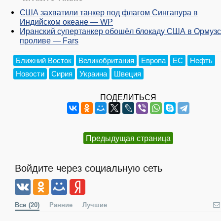
США захватили танкер под флагом Сингапура в
Индийском океане — WP
Иранский супертанкер обошёл блокаду США в Ормуз
проливе — Fars
Ближний Восток
Великобритания
Европа
ЕС
Нефть
Новости
Сирия
Украина
Швеция
ПОДЕЛИТЬСЯ
Предыдущая страница
Войдите через социальную сеть
Все
(20)
Ранние
Лучшие