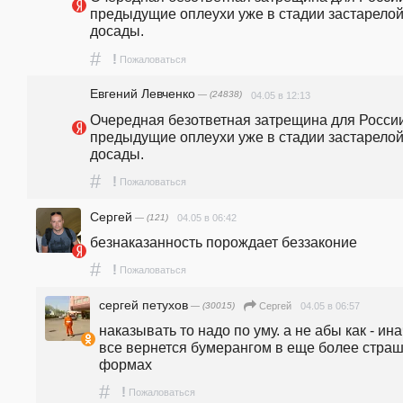
предыдущие оплеухи уже в стадии застарелой
досады.
#
!
Пожаловаться
Евгений Левченко
— (24838)
04.05 в 12:13
Очередная безответная затрещина для России,
предыдущие оплеухи уже в стадии застарелой
досады.
#
!
Пожаловаться
Сергей
— (121)
04.05 в 06:42
безнаказанность порождает беззаконие
#
!
Пожаловаться
сергей петухов
— (30015)
04.05 в 06:57
Сергей
наказывать то надо по уму. а не абы как - ина
все вернется бумерангом в еще более страш
формах
#
!
Пожаловаться