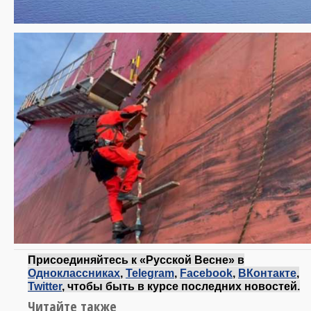
Присоединяйтесь к «Русской Весне» в
Одноклассниках
,
Telegram
,
Facebook
,
ВКонтакте
,
Twitter
, чтобы быть в курсе последних новостей.
Читайте также