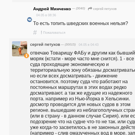
Андрей Минченко
— (3040)
сергей петухов
04.05 в 08:36
То есть топить шведских военных нельзя?
#
!
Пожаловаться
сергей петухов
— (30015)
04.05 в 04:43
отвечаю Товарищу ФАБу и другим как бывший 
моряк (кстати - море часто мне снится). 1 - все 
суда проходящие экономическую и 
территориальную зону обязаны досматриватьс
но если всех досматривать - движение 
остановится. поэтому суда что работают на 
постоянных маршрутах в этих водах редко 
досматривают. а так же идущие из надежного 
порта. например из Нью-Йорка в Хельсинки. 
досмотр проводится для новых судов в этом 
регионе. вышедшие из неблагополучных стран
(или в страну - в данном случае Сирия). или ес
подозрение что на судне что-то не так. или суд
уже когда-то засветилось в не законных действ
(например - слив омазученных вод в море. зап