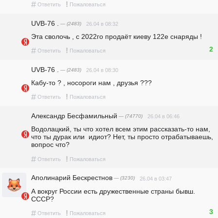
#
!
Ответить
Пожаловаться
UVB-76 .
— (2483)
26.04 в 08:32
Эта сволочь , с 2022го продаёт киеву 122е снаряды !
2
#
!
Ответить
Пожаловаться
UVB-76 .
— (2483)
26.04 в 08:30
Кабу-то ? , носороги нам , друзья ???
#
!
Ответить
Пожаловаться
Александр Бесфамильный
— (74770)
26.04 в 06:46
Водолацкий, ты что хотел всем этим рассказать-то нам, 
что ты дурак или  идиот? Нет, ты просто отрабатываешь, 
вопрос что?
#
!
Ответить
Пожаловаться
Аполинарий Бескрестнов
— (3230)
26.04 в 03:47
А вокруг России есть дружественные страны бывш. 
СССР?
3
#
!
Ответить
Пожаловаться