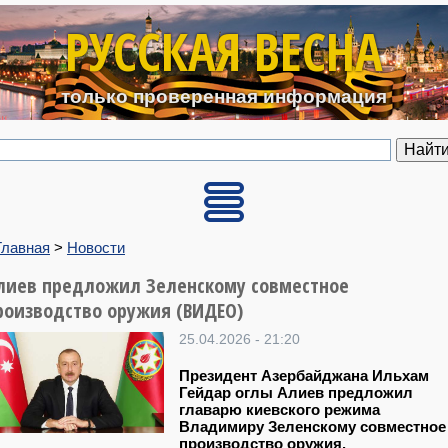
Перейти к основному содерж
РУССКАЯ ВЕСНА
только проверенная информация
Главная
>
Новости
лиев предложил Зеленскому совместное
роизводство оружия (ВИДЕО)
25.04.2026 - 21:20
Президент Азербайджана Ильхам
Гейдар оглы Алиев предложил
главарю киевского режима
Владимиру Зеленскому совместное
производство оружия.