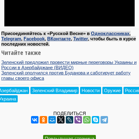
Присоединяйтесь к «Русской Весне» в
Одноклассниках
,
Telegram
,
Facebook
,
ВКонтакте
,
Twitter
, чтобы быть в курсе
последних новостей.
Читайте также
Зеленский предложил провести мирные переговоры Украины и
России в Азербайджане (ВИДЕО)
Зеленский ополчился против Буданова и саботирует работу
главы своего офиса
Азербайджан
Зеленский Владимир
Новости
Оружие
Росси
Украина
ПОДЕЛИТЬСЯ
Предыдущая страница