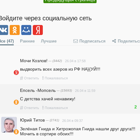
Войдите через социальную сеть
Все
(47)
Ранние
Лучшие
Подписаться
Поделитьс
Мочи Козлов!
— (3442)
26.04 в 17:58
выдворить всех азеров из РФ НА}{УЙ!!!
#
!
Ответить
Пожаловаться
Епсель -Мопсель
— (15693)
26.04 в 11:59
С детства хачей ненавижу!
2
#
!
Ответить
Пожаловаться
Юрий Титов
— (2741)
26.04 в 09:37
Зелёная Гнида и Хитрожопая Гнида нашли друг друга!!! 
Мочить в сортире обоих!!!