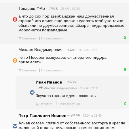
Товарищ ФАБ
— (7018)
26.04 в 03:10
а что до сих пор азербайджан нам дружественная 
страна? что алиев ещё должен сделать чтоб уже точно 
обьявили не дружественным, айзеры гниды продажные 
морионетки подзападные
5
#
!
Ответить
Пожаловаться
Михаил Владимирович
— (4828)
25.04 в 21:44
чё то Носорог воздухарился ..пора его пидора 
приземлять..
9
#
!
Ответить
Пожаловаться
Иван Иванов
— (40709)
25.04 в 22:11
Михаил Владимирович
Звучала годная идея - закопать.
2
#
!
Ответить
Пожаловаться
Петр-Павлович Иванов
— (6936)
25.04 в 21:40
Алиев совсем спятил от собственного восторга в кресле 
маленькой страны: «чудесные возможности» могут 