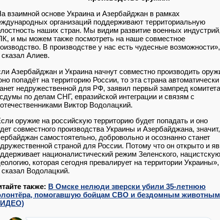
а взаимной основе Украина и Азербайджан в рамках
еждународных организаций поддерживают территориальную
лостность наших стран. Мы видим развитие военных индустрий
К, и мы можем также посмотреть на наше совместное
оизводство. В производстве у нас есть чудесные возможности»,
сказал Алиев.
ли Азербайджан и Украина начнут совместно производить оруж
оно попадёт на территорию России, то эта страна автоматически
анет недружественной для РФ, заявил первый зампред комитет
сдумы по делам СНГ, евразийской интеграции и связям с
отечественниками Виктор Водолацкий.
сли оружие на российскую территорию будет попадать и оно
дет совместного производства Украины и Азербайджана, значит,
ербайджан самостоятельно, добровольно и осознанно станет
дружественной страной для России. Потому что он открыто и я
ддерживает националистический режим Зеленского, нацистску
еологию, которая сегодня превалирует на территории Украины»,
сказал Водолацкий.
итайте также:
В Омске нелюди зверски убили 35-летнюю
олонтёра, помогавшую бойцам СВО и бездомным животным
ВИДЕО)