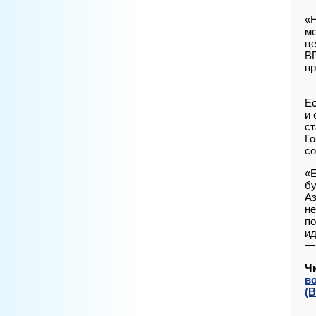
«Н
м
це
ВП
пр
— 
Ес
и 
ст
Го
со
«Е
бу
Аз
не
по
ид
— 
Ч
в
(