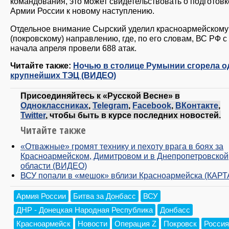
командования, это может свидетельствовать о подготовк
Армии России к новому наступлению.
Отдельное внимание Сырский уделил красноармейскому
(покровскому) направлению, где, по его словам, ВС РФ с
начала апреля провели 688 атак.
Читайте также:
Ночью в столице Румынии сгорела о
крупнейших ТЭЦ (ВИДЕО)
Присоединяйтесь к «Русской Весне» в
Одноклассниках
,
Telegram
,
Facebook
,
ВКонтакте
,
Twitter
, чтобы быть в курсе последних новостей.
Читайте также
«Отважные» громят технику и пехоту врага в боях за
Красноармейском, Димитровом и в Днепропетровской
области (ВИДЕО)
ВСУ попали в «мешок» вблизи Красноармейска (КАРТ
Армия России
Битва за Донбасс
ВСУ
ДНР - Донецкая Народная Республика
Донбасс
Красноармейск
Новости
Операция Z
Покровск
Россия