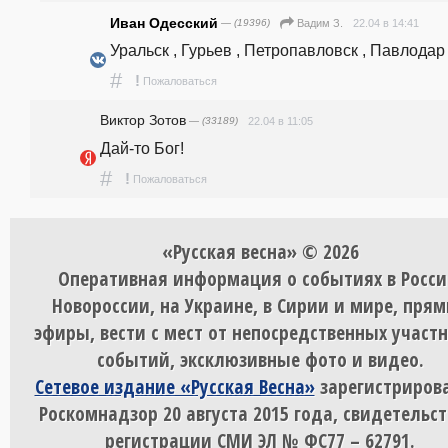
Иван Одесский
— (19396)
22.04 в 14:41
Вадим З.
Уральск , Гурьев , Петропавловск , Павлодар 
#
!
Пожаловаться
Виктор Зотов
— (33189)
22.04 в 11:05
Дай-то Бог!
#
!
Пожаловаться
«Русская весна» © 2026
Оперативная информация о событиях в Росси
Новороссии, на Украине, в Сирии и мире, пря
эфиры, вести с мест от непосредственных участ
событий, эксклюзивные фото и видео.
Сетевое издание «Русская Весна»
зарегистрирова
Роскомнадзор 20 августа 2015 года, свидетельст
регистрации СМИ ЭЛ № ФС77 – 62791.