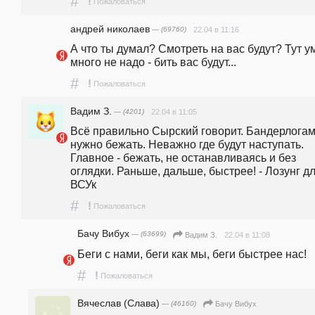
#
!
Пожаловаться
андpeй николаев
— (69760)
22.04 в 11:16
А что ты думал? Смотреть на вас будут? Тут ум
много не надо - бить вас будут...
#
!
Пожаловаться
Вадим З.
— (4201)
22.04 в 11:05
Всё правильно Сырский говорит. Бандерлогам
нужно бежать. Неважно где будут наступать. 
Главное - бежать, не останавливаясь и без 
оглядки. Раньше, дальше, быстрее! - Лозунг дл
ВСУк
#
!
Пожаловаться
Бачу Вибух
— (63699)
22.04 в 11:08
Вадим З.
Беги с нами, беги как мы, беги быстрее нас!
#
!
Пожаловаться
Вячеслав (Слава)
— (46160)
Бачу Вибух