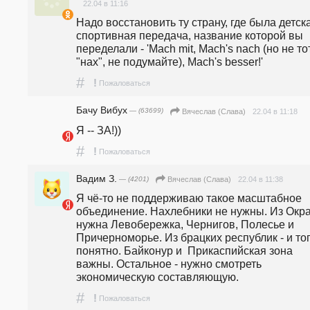
22.04 в 11:16
Надо восстановить ту страну, где была детска
спортивная передача, название которой вы 
переделали - 'Mach mit, Mach's nach (но не тот
"нах", не подумайте), Mach's besser!'
#
!
Пожаловаться
Бачу Вибух
— (63699)
22.04 в 11:18
Вячеслав (Слава)
Я -- ЗА!))
#
!
Пожаловаться
Вадим З.
— (4201)
22.04 в 11:38
Вячеслав (Слава)
Я чё-то не поддерживаю такое масштабное 
объединение. Нахлебники не нужны. Из Окра
нужна Левобережка, Чернигов, Полесье и 
Причерноморье. Из брацких республик - и тог
понятно. Байконур и  Прикаспийская зона 
важны. Остальное - нужно смотреть 
экономическую составляющую. 
#
!
Пожаловаться