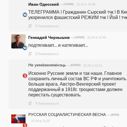
Иван Одесский
— (19396)
22.04 в 14:39
ТЕЛЕГРАММА ! Гражданин Сырский тчк ! В Кие
укоренился фашистский РЕЖИМ тчк ! Йой ! тчк
#
!
Пожаловаться
Геннадий Чернышев
— (18586)
22.04 в 12:46
подтягивает... и натягивает...
#
!
Пожаловаться
Не укякёкюкякёнэць
— (93969)
22.04 в 12:13
Исконно Русские земли и так наши. Главное 
сохранить личный состав ВС РФ и уничтожить 
больше врага. Австро-Венгерский проект 
поддержанный в 1918г. троцкистами должен 
перестать существовать.
#
!
Пожаловаться
РУССКАЯ СОЦИАЛИСТИЧЕСКАЯ ВЕСНА
— (4058)
22.04 в 12:10