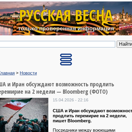
Перейти к основному содерж
РУССКАЯ ВЕСНА
только проверенная информация
Главная
>
Новости
ША и Иран обсуждают возможность продлить
еремирие на 2 недели — Bloomberg (ФОТО)
15.04.2026 - 22:16
США и Иран обсуждают возможнос
продлить перемирие на 2 недели,
пишет Bloomberg.
Посредники между воюющими