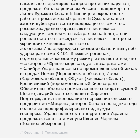
пасхальное перемирие, которое противник нарушал, 
продолжая бить по регионам России – например, по 
Льгову Курской области.В Виннице и окрестностях 
работают российские «Герани». В Сумах местные 
жители публикуют в сети информацию о том, что с 
российских дронов сбрасываются листовки со 
следующим текстом «Ты выбирал их на 5 лет, а они 
решили остаться навсегда». На листовках – портреты 
украинских чиновников во главе с 
Зеленским.Информресурсы Киевской области пишут об 
ударах ракетами Х-101. В южных регионах, 
подконтрольных киевскому режиму, заявляют о том, что 
«со стороны Чёрного моря следует атака ракетами 
«Калибр».Удары нанесены по промышленным объектам 
в городах Нежин (Черниговская область), Изюм 
(Харьковская область), Обухов (Киевская область), 
Кропивницкий (переименованный Кировоград). 
Обесточены объекты промышленного сектора в сумской 
Шостке, аварийные отключения в Харькове. 
Подтверждается информация о поражении одесского 
предприятия «Микрон», которое было в последние годы 
полностью перепрофилировано под нужды 
военпрома.Удары по целям на территории Украины 
продолжаются и в эти минуты.Евгения Чернова 
(Военное обозрение ).
2
#
!
Ответить
Пожаловаться