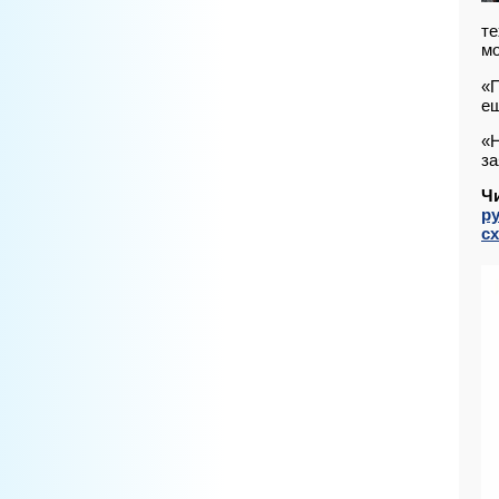
те
мо
«П
ещ
«Н
за
Ч
р
с