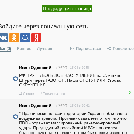
Предыдущая страница
Войдите через социальную сеть
Все
(3)
Ранние
Лучшие
Подписаться
Поделитьс
Иван Одесский
— (19396)
15.04 в 19:58
РФ ПРУТ в БОЛЬШОЕ НАСТУПЛЕНИЕ на Сумщине! 
Штурм через ГАЗОГОН. Наши ОТСТУПИЛИ. Угроза 
ОКРУЖЕНИЯ
2
#
!
Ответить
Пожаловаться
Иван Одесский
— (19396)
15.04 в 19:42
" Практически по всей территории Украины объявлена 
воздушная тревога. Противник заявляет о том, что его 
ПВО «отражает массированный ракетно-дроновый 
удар». Предыдущий российский МРАУ наносился 
больше двух недель назад, потом было всем известно 