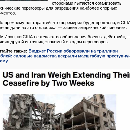
сторонами пытаются организовать
хнические переговоры для разрешения наиболее спорных
ментов.
о-прежнему нет гарантий, что перемирие будет продлено, и СШ
ё не дали на это согласия», — заявил американский чиновник.
и Иран, ни США не желают возобновления боевых действий», 
явил другой источник, знакомый с ходом переговоров.
итайте также:
Бюджет России обворовали на триллион
ублей: силовые ведомства вскрыли масштабную преступну
хему