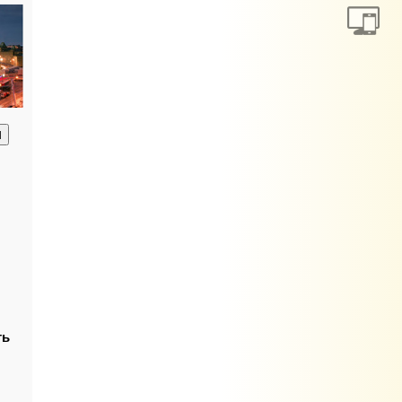
анию
ть