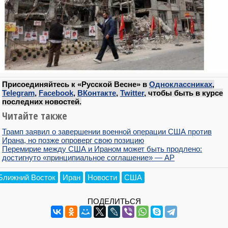
Присоединяйтесь к «Русской Весне» в
Одноклассниках
,
Telegram
,
Facebook
,
ВКонтакте
,
Twitter
, чтобы быть в курсе
последних новостей.
Читайте также
Трамп заявил о завершении военной операции США против
Ирана, но позже опроверг свою позицию
Перемирие между США и Ираном может быть продлено:
достигнуто «принципиальное соглашение» — AP
Ближний Восток
Иран
Новости
США
ПОДЕЛИТЬСЯ