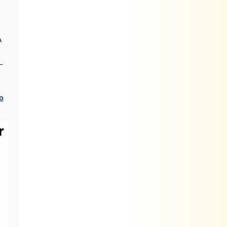
А
—
ю