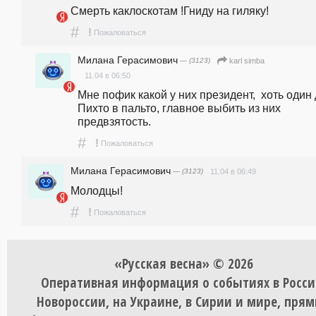
Смерть каклоскотам !Гниду на гиляку!
#
!
Пожаловаться
Милана Герасимович
— (3123)
karl simba
11.04 в 06:50
Мне пофик какой у них президент,  хоть один 
Пихто в пальто, главное выбить из них 
предвзятость.  
#
!
Пожаловаться
Милана Герасимович
— (3123)
11.04 в 06:49
Молодцы!
#
!
Пожаловаться
«Русская весна» © 2026
Оперативная информация о событиях в Росси
Новороссии, на Украине, в Сирии и мире, пря