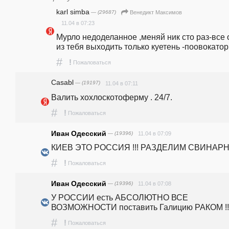
karl simba
— (29687)
Венедикт Максимов
11.04 в 07:23
Мурло недоделанное ,меняй ник сто раз-все 
из тебя выходить только куетень -поовокатор
#
!
Пожаловаться
Casabl
— (19197)
11.04 в 07:11
Валить хохлоскотоферму . 24/7.
#
!
Пожаловаться
Иван Одесский
— (19396)
11.04 в 07:09
КИЕВ ЭТО РОССИЯ !!! РАЗДЕЛИМ СВИНАРН
#
!
Пожаловаться
Иван Одесский
— (19396)
11.04 в 07:08
У РОССИИ есть АБСОЛЮТНО ВСЕ 
ВОЗМОЖНОСТИ поставить Галицию РАКОМ !!
#
!
Пожаловаться