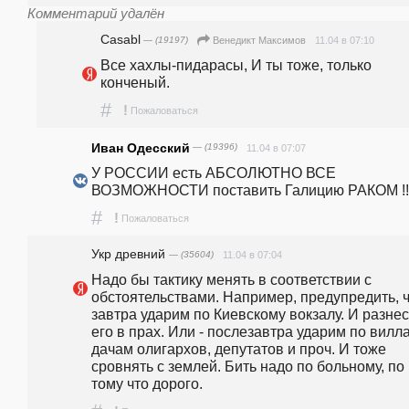
Комментарий удалён
Casabl
— (19197)
11.04 в 07:10
Венедикт Максимов
Все хахлы-пидарасы, И ты тоже, только 
конченый.
#
!
Пожаловаться
Иван Одесский
— (19396)
11.04 в 07:07
У РОССИИ есть АБСОЛЮТНО ВСЕ 
ВОЗМОЖНОСТИ поставить Галицию РАКОМ !!
#
!
Пожаловаться
Укр древний
— (35604)
11.04 в 07:04
Надо бы тактику менять в соответствии с 
обстоятельствами. Например, предупредить, ч
завтра ударим по Киевскому вокзалу. И разнес
его в прах. Или - послезавтра ударим по вилла
дачам олигархов, депутатов и проч. И тоже 
сровнять с землей. Бить надо по больному, по 
тому что дорого.