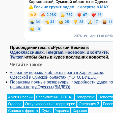
Присоединяйтесь к «Русской Весне» в
Одноклассниках
,
Telegram
,
Facebook
,
ВКонтакте
,
Twitter
, чтобы быть в курсе последних новостей.
Читайте также
«Герани» поразили объекты врага в Харьковской,
Одесской и Сумской областях (ФОТО, ВИДЕО)
Поражены полные резервуары: подробности удара по
целям в порту Одессы (ВИДЕО)
Армия России
Беспилотник (БПЛА)
Запорожье
Новости
Одесса
Оккупированные территории
Операция Z
Росс
Сводки с фронта
Сумы
Украина
Харьков