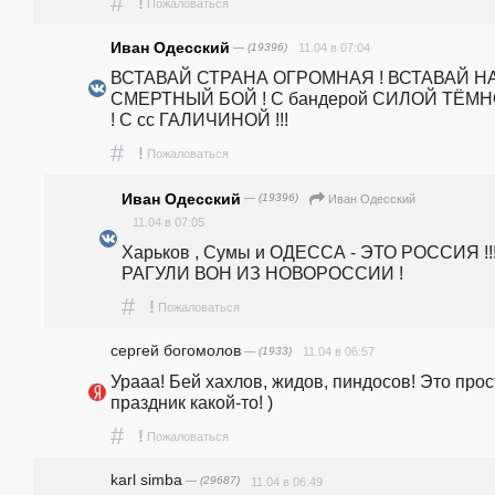
#
!
Пожаловаться
Иван Одесский
— (19396)
11.04 в 07:04
ВСТАВАЙ СТРАНА ОГРОМНАЯ ! ВСТАВАЙ НА
СМЕРТНЫЙ БОЙ ! С бандерой СИЛОЙ ТЁМН
! С сс ГАЛИЧИНОЙ !!!
#
!
Пожаловаться
Иван Одесский
— (19396)
Иван Одесский
11.04 в 07:05
Харьков , Сумы и ОДЕССА - ЭТО РОССИЯ !!!
РАГУЛИ ВОН ИЗ НОВОРОССИИ !
#
!
Пожаловаться
сергей богомолов
— (1933)
11.04 в 06:57
Урааа! Бей хахлов, жидов, пиндосов! Это прост
праздник какой-то! )
#
!
Пожаловаться
karl simba
— (29687)
11.04 в 06:49