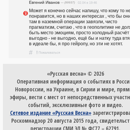
Евгений Иванов
— (99937)
02.04 в 19:46
Может я конечно сейчас напишу, что кому то не
понравится, но в наших интересах , что бы они
там в наземной операции завязли, чисто 
прагматизм, считаю , что в геополитике не дол
быть место эмоциям, просто холодный расчёт ,
выгодно - не выгодно, ещё бы и натку туда втя
в идеале бы, я про гейропу, но эти не хотят.
#
!
Пожаловаться
«Русская весна» © 2026
Оперативная информация о событиях в Росси
Новороссии, на Украине, в Сирии и мире, пря
эфиры, вести с мест от непосредственных участ
событий, эксклюзивные фото и видео.
Сетевое издание «Русская Весна»
зарегистрирова
Роскомнадзор 20 августа 2015 года, свидетельст
регистрации СМИ ЭЛ № ФС77 – 62791.