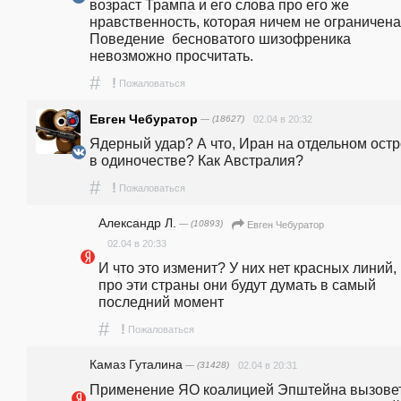
возраст Трампа и его слова про его же 
нравственность, которая ничем не ограничена.
Поведение  бесноватого шизофреника 
невозможно просчитать.
#
!
Пожаловаться
Евген Чебуратор
— (18627)
02.04 в 20:32
Ядерный удар? А что, Иран на отдельном остр
в одиночестве? Как Австралия?
#
!
Пожаловаться
Александр Л.
— (10893)
Евген Чебуратор
02.04 в 20:33
И что это изменит? У них нет красных линий, 
про эти страны они будут думать в самый 
последний момент
#
!
Пожаловаться
Камaз Гутaлина
— (31428)
02.04 в 20:31
Применение ЯО коалицией Эпштейна вызовет