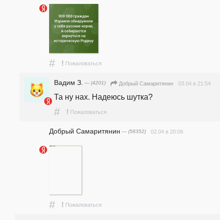
#
!
Пожаловаться
Вадим З.
— (4201)
03.04 в 21:54
Добрый Самаритянин
Та ну нах. Надеюсь шутка?
#
!
Пожаловаться
Добрый Самаритянин
— (58352)
02.04 в 20:06
#
!
Пожаловаться