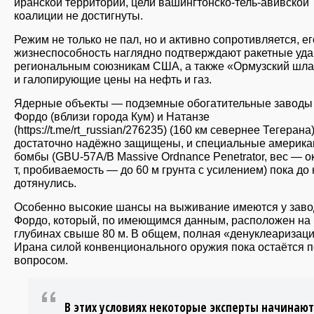
иранской территории, цели вашингтонско-тель-авивской
коалиции не достигнуты.
Режим не только не пал, но и активно сопротивляется, ег
жизнеспособность наглядно подтверждают ракетные уд
региональным союзникам США, а также «Ормузский шл
и галопирующие цены на нефть и газ.
Ядерные объекты — подземные обогатительные заводы
Фордо (вблизи города Кум) и Натанзе
(https://t.me/rt_russian/276235) (160 км севернее Тегерана
достаточно надёжно защищены, и специальные америка
бомбы (GBU-57A/B Massive Ordnance Penetrator, вес — о
т, пробиваемость — до 60 м грунта с усилением) пока до 
дотянулись.
Особенно высокие шансы на выживание имеются у заво
Фордо, который, по имеющимся данным, расположен на
глубинах свыше 80 м. В общем, полная «денуклеаризац
Ирана силой конвенционального оружия пока остаётся 
вопросом.
В этих условиях некоторые эксперты начинают