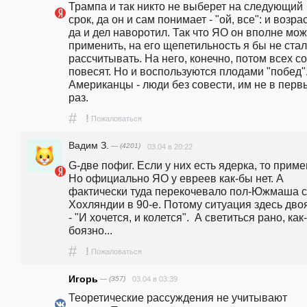
Трампа и так никто не выберет на следующий 
срок, да он и сам понимает - "ой, все": и возраст
да и дел наворотил. Так что ЯО он вполне може
применить, на его щепетильность я бы не стал 
рассчитывать. На него, конечно, потом всех со
повесят. Но и воспользуются плодами "побед".
Американцы - люди без совести, им не в первы
раз.
#
!
Пожаловаться
Вадим З.
— (4201)
03.04 в 20:22
G-две пофиг. Если у них есть ядерка, то примен
Но официально ЯО у евреев как-бы нет. А 
фактически туда перекочевало пол-Южмаша с 
Хохляндии в 90-е. Потому ситуация здесь двоя
- "И хочется, и колется".  А светиться рано, как-
боязно...
#
!
Пожаловаться
Игорь
— (357)
03.04 в 03:39
Теоретические рассуждения не учитывают 