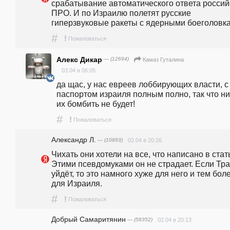
срабатывание автоматического ответа российс
ПРО. И по Израилю полетят русские 
гиперзвуковые ракеты с ядерными боеголовка
#
!
Пожаловаться
Алекс Дикар
— (12694)
Камaз Гутaлина
03.04 в 06:05
да щас, у нас евреев лоббирующих власти, с 
паспортом израиля полным полно, так что ник
их бомбить не будет!
#
!
Пожаловаться
Александр Л.
— (10893)
02.04 в 20:26
Чихать они хотели на все, что написано в стать
Этими псевдомуками он не страдает. Если Тра
уйдёт, то это намного хуже для него и тем боле
для Израиля. 
#
!
Пожаловаться
Добрый Самаритянин
— (58352)
02.04 в 20:13