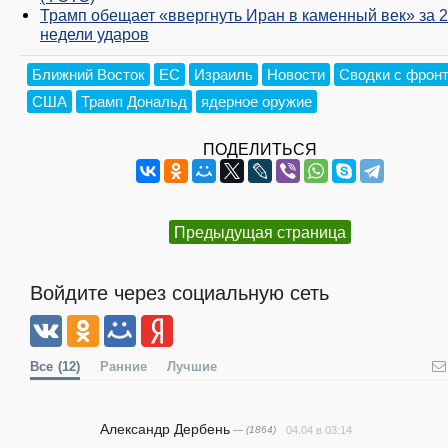
Трамп обещает «ввергнуть Иран в каменный век» за 2
недели ударов
Ближний Восток
ЕС
Израиль
Новости
Сводки с фрон
США
Трамп Дональд
ядерное оружие
ПОДЕЛИТЬСЯ
Предыдущая страница
Войдите через социальную сеть
Все
(12)
Ранние
Лучшие
Александр Дербень
— (1864)
04.04 в 03:14