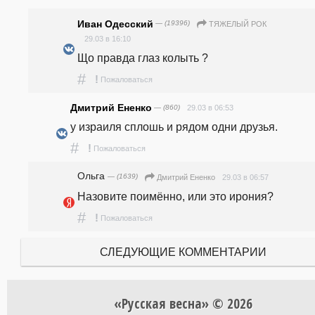
Иван Одесский
— (19396)
ТЯЖЕЛЫЙ РОК
29.03 в 16:10
Що правда глаз колыть ?
#
!
Пожаловаться
Дмитрий Ененко
— (860)
29.03 в 06:53
у израиля сплошь и рядом одни друзья.
#
!
Пожаловаться
Ольга
— (1639)
29.03 в 06:57
Дмитрий Ененко
Назовите поимённо, или это ирония? 
#
!
Пожаловаться
СЛЕДУЮЩИЕ КОММЕНТАРИИ
«Русская весна» © 2026