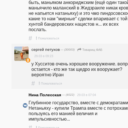
быть, маньяком анкориджским (ещё один такой
маньячило маланский в Жидзраиле никак кров
не напьется натаньяху) и это чмо пиндосовское
какие то нам ″мирные″ сделки впаривает с той 
хунтой бандеровских нацистов н... их всех 
послать.
#
!
Пожаловаться
сергей петухов
— (30003)
Товарищ ФАБ
29.03 в 09:23
у Хусситов очень хорошее вооружение. вопро
остается - кто же так щедро их вооружает? 
вероятно Иран
#
!
Пожаловаться
Нина Полесская
— (4022)
29.03 в 07:04
Глубинное государство, вместе с демократами 
Нетаньяху - купили Трампа вместе с потрохами
пользуясь его манией величия и 
импульсивностью...
#
!
Пожаловаться