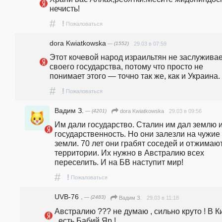
нечисть!
#
!
Пожаловаться
dora Kwiatkowska
— (1552)
29.03 в 07:59
Этот кочевой народ израильтян не заслуживае
своего государства, потому что просто не 
понимает этого — точно так же, как и Украина.
#
!
Пожаловаться
Вадим З.
— (4201)
29.03 в 09:56
dora Kwiatkowska
Им дали государство. Сталин им дал землю и
государственность. Но они залезли на чужие 
земли. 70 лет они грабят соседей и отжимают
территории. Их нужно в Австралию всех 
переселить. И на БВ наступит мир!
#
!
Пожаловаться
UVB-76 .
— (2483)
29.03 в 11:18
Вадим З.
Австралию ??? не думаю , сильно круто ! В К
, есть Бабий Яр !