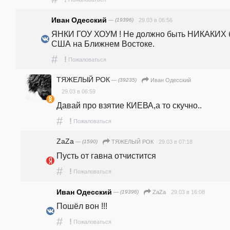
Иван Одесский
— (19396)
29.03 в 06:56
ЯНКИ ГОУ ХОУМ ! Не должно быть НИКАКИХ б
США на Ближнем Востоке.
#
!
Пожаловаться
ТЯЖЕЛЫЙ РОК
— (39235)
Иван Одесский
29.03 в 06:59
Давай про взятие КИЕВА,а то скучно..
#
!
Пожаловаться
ZaZa
— (1590)
29.03 в 07:18
ТЯЖЕЛЫЙ РОК
Пусть от гавна отчистится
#
!
Пожаловаться
Иван Одесский
— (19396)
29.03 в 16:08
ZaZa
Пошёл вон !!!
#
!
Пожаловаться