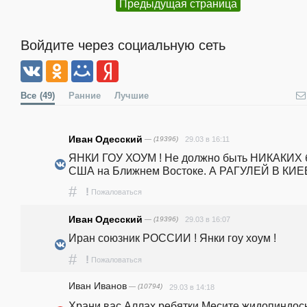
Предыдущая страница
Войдите через социальную сеть
Все
(49)
Ранние
Лучшие
Иван Одесский
— (19396)
29.03 в 16:11
ЯНКИ ГОУ ХОУМ ! Не должно быть НИКАКИХ б
США на Ближнем Востоке. А РАГУЛЕЙ В КИЕВ
#
!
Пожаловаться
Иван Одесский
— (19396)
29.03 в 16:07
Иран союзник РОССИИ ! Янки гоу хоум !
#
!
Пожаловаться
Иван Иванов
— (10794)
29.03 в 14:18
Храни вас Аллах,ребятки.Месите жидопиндос