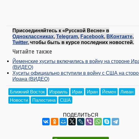
Присоединяйтесь к «Русской Весне» в
Одноклассниках
,
Telegram
,
Facebook
,
ВКонтакте
,
Twitter
, чтобы быть в курсе последних новостей.
Читайте также
Йеменские хуситы включились в войну на стороне Ир
(ВИДЕО)
Хуситы официально вступили в войну с США на стор
Ирана (ВИДЕО)
Ближний Восток
Израиль
Ирак
Иран
Йемен
Ливан
Новости
Палестина
США
ПОДЕЛИТЬСЯ