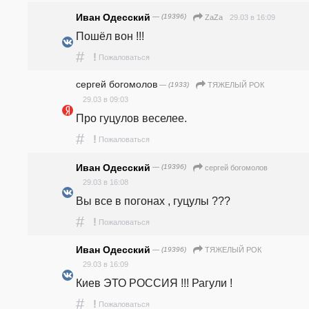
Иван Одесский
— (19396)
29.03 в 16:09
ZaZa
Пошёл вон !!!
#
!
Пожаловаться
сергей богомолов
— (1933)
ТЯЖЕЛЫЙ РОК
29.03 в 09:03
Про гуцулов веселее. 
#
!
Пожаловаться
Иван Одесский
— (19396)
сергей богомолов
29.03 в 16:08
Вы все в погонах , гуцулы ???
#
!
Пожаловаться
Иван Одесский
— (19396)
ТЯЖЕЛЫЙ РОК
29.03 в 16:09
Киев ЭТО РОССИЯ !!! Рагули ! 
#
!
Пожаловаться