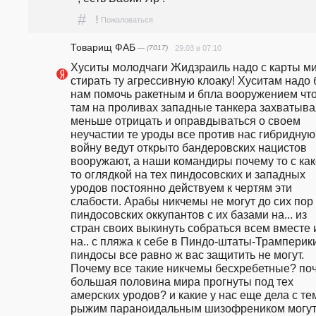
#
!
Пожаловаться
Товарищ ФАБ
— (7017)
29.03 в 07:10
Хуситы молодчаги Жидзраиль надо с карты ми
стирать ту агрессивную клоаку! Хуситам надо б
нам помочь ракетным и бпла вооружением что
там на проливах западные танкера захватывал
меньше отрицать и оправдываться о своем 
неучастии те уроды все против нас гибридную 
войну ведут открыто бандеровских нацистов 
вооружают, а наши командиры почему то с как
то оглядкой на тех пиндосовских и западных 
уродов постоянно действуем к чертям эти 
слабости. Арабы никчемы не могут до сих пор 
пиндосовских оккупантов с их базами на... из 
стран своих выкинуть собраться всем вместе и
на.. с пляжа к себе в Пиндо-штаты-Трамперики
пиндосы все равно ж вас защитить не могут. 
Почему все такие никчемы бесхребетные? поч
большая половина мира прогнуты под тех 
амерских уродов? и какие у нас еще дела с тем
рыжим параноидальным шизофреником могут