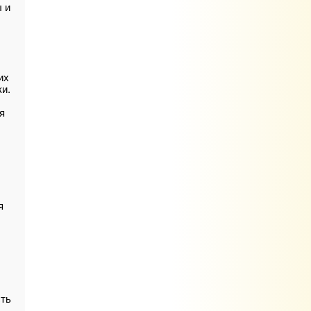
 и
их
ки.
я
я
сть