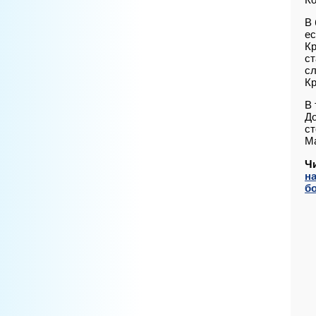
В 
ес
Кр
ст
сл
Кр
В 
До
ст
М
Ч
н
б