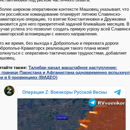
более широком оперативном контексте Машовец указывает, что
ли российское командование планирует летнюю Славянско-
аматорскую операцию, то взятие Константиновки и Дружковки
ановится для него приоритетной задачей ближайших месяцев. В
учае успеха это позволит создать прямую угрозу всей Славянс
аматорской агломерации с южного направления.
то же время, без выхода к Доброполью и перехвата дороги
брополье-Краматорск реализация такого плана может
олкнуться с оперативно-тактическими трудностями, добавляет
ашовец.
итайте также:
Талибан начал масштабное наступление:
а границе Пакистана и Афганистана одновременно вспыхнул
ои в 6 провинциях (ВИДЕО)