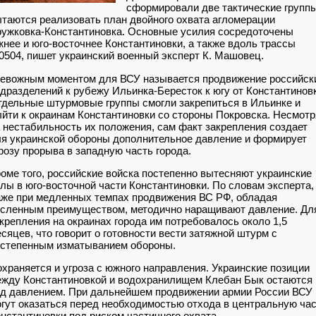
сформировали две тактические группы
таются реализовать план двойного охвата агломерации
ужковка-Константиновка. Основные усилия сосредоточены
нее и юго-восточнее Константиновки, а также вдоль трассы
0504, пишет украинский военный эксперт К. Машовец.
евожным моментом для ВСУ называется продвижение российск
дразделений к рубежу Ильинка-Бересток к югу от Константинов
дельные штурмовые группы смогли закрепиться в Ильинке и
йти к окраинам Константиновки со стороны Покровска. Несмотр
 нестабильность их положения, сам факт закрепления создает
я украинской обороны дополнительное давление и формирует
розу прорыва в западную часть города.
оме того, российские войска постепенно вытесняют украинские
лы в юго-восточной части Константиновки. По словам эксперта,
же при медленных темпах продвижения ВС РФ, обладая
сленным преимуществом, методично наращивают давление. Дл
крепления на окраинах города им потребовалось около 1,5
сяцев, что говорит о готовности вести затяжной штурм с
остепенным изматыванием обороны.
храняется и угроза с южного направления. Украинские позиции
жду Константиновкой и водохранилищем Клебан Бык остаются
д давлением. При дальнейшем продвижении армии России ВСУ
гут оказаться перед необходимостью отхода в центральную ча
нстантиновки под риском частичного охвата.