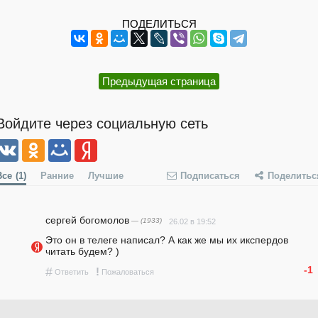
ПОДЕЛИТЬСЯ
Предыдущая страница
Войдите через социальную сеть
Все
(1)
Ранние
Лучшие
Подписаться
Поделитьс
сергей богомолов
— (1933)
26.02 в 19:52
Это он в телеге написал? А как же мы их икспердов 
читать будем? )
-1
#
!
Ответить
Пожаловаться