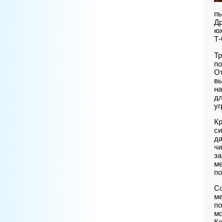
пы
Др
юж
Т-
Тр
по
От
вы
на
дл
уг
Кр
си
да
чи
за
ме
п
Со
ме
по
мо
Ко