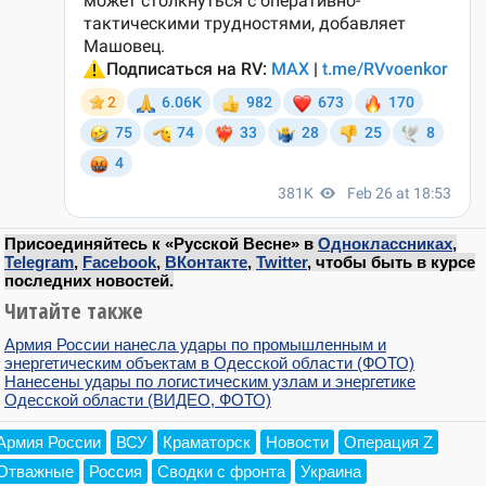
Присоединяйтесь к «Русской Весне» в
Одноклассниках
,
Telegram
,
Facebook
,
ВКонтакте
,
Twitter
, чтобы быть в курсе
последних новостей.
Читайте также
Армия России нанесла удары по промышленным и
энергетическим объектам в Одесской области (ФОТО)
Нанесены удары по логистическим узлам и энергетике
Одесской области (ВИДЕО, ФОТО)
Армия России
ВСУ
Краматорск
Новости
Операция Z
Отважные
Россия
Сводки с фронта
Украина