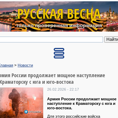
Перейти к основному содерж
РУССКАЯ ВЕСНА
только проверенная информация
Главная
>
Новости
рмия России продолжает мощное наступление
 Краматорску с юга и юго-востока
26.02.2026 - 22:17
Армия России продолжает мощное
наступление к Краматорску с юга и
юго-востока.
Для этого российские войска