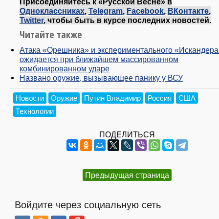
Присоединяйтесь к «Русской Весне» в
Одноклассниках
,
Telegram
,
Facebook
,
ВКонтакте
,
Twitter
, чтобы быть в курсе последних новостей.
Читайте также
Атака «Орешника» и экспериментального «Искандера
ожидается при ближайшем массированном
комбинированном ударе
Названо оружие, вызывающее панику у ВСУ
Новости
Оружие
Путин Владимир
Россия
США
Технологии
ПОДЕЛИТЬСЯ
Предыдущая страница
Войдите через социальную сеть