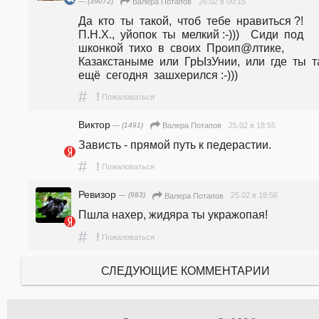
— (39072)
26.02 в 00:15
Валера Потапов
Да  кто  ты  такой,  чтоб  тебе  нравиться ?!    
П.Н.Х.,  yйoпoк  ты  мелкий :-)))    Сиди  под  
шконкой  тихо  в  своих  Проип@лтике,  
Казакстаныме  или  ГрЫзУнии,  или  где  ты  та
ещё  сегодня  зашхерился :-)))
#
!
Пожаловаться
Виктор
— (1491)
25.02 в 18:55
Валера Потапов
Зависть - прямой путь к педерастии.
#
!
Пожаловаться
Ревизор
— (983)
25.02 в 18:56
Валера Потапов
Пшла нахер, жидяра ты укражопая!
#
!
Пожаловаться
СЛЕДУЮЩИЕ КОММЕНТАРИИ