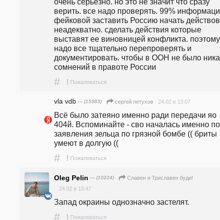
очень серьезно. но это не значит что сразу 
верить. все надо проверять. 99% информаци
фейковой заставить Россию начать действова
неадекватно. сделать действия которые 
выставят ее виновницей конфликта. поэтому 
надо все тщательно перепроверять и 
документировать. чтобы в ООН не было никак
сомнений в правоте России 
#
!
Пожаловаться
vla vdb
— (15983)
24.02 в 13:07
сергей петухов
Всё было затеяно именно ради передачи яо 
404й. Вспоминайте - сво началась именно по
заявления зельца по грязной бомбе (( бриты 
умеют в долгую ((
#
!
Пожаловаться
Oleg Pelin
— (10224)
Славен и Триславен буди!
24.02 в 15:47
Запад окраины однозначно застелят.
#
!
Пожаловаться