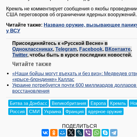
Кремль не комментирует сообщения о якобы проведени
США переговоров об ограничении ядерных вооружений.
Читайте также:
Названо оружие, вызывающее паник
у ВСУ
Присоединяйтесь к «Русской Весне» в
Одноклассниках
,
Telegram
,
Facebook
,
ВКонтакте
,
Twitter
, чтобы быть в курсе последних новостей.
Читайте также
«Наши бойцы могут въехать и без виз»: Медведев отв
«крысе-блондинке» Каллас
Украине потребуется почти 600 миллиардов долларов
восстановления
Битва за Донбасс
Великобритания
Европа
Кремль
Но
Россия
СМИ
Украина
Франция
ядерное оружие
ПОДЕЛИТЬСЯ