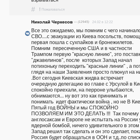
#
!
Пожаловаться
Николай Черкесов
— (12945)
24.02 в 12:22
Все это ожидаемо, мы помним с чего начинало
СВО....с эвакуации из Киева посольств, помощь
первая пошла с сухпайков и бронежилетов. 
Помним  пересеченную США и в частности 
Трампом первую "красную линию", это поставк
"джавелинов", после  которых Запад начал 
потихоньку переходить "красные линии" , а пот
глядя на наши Заявления просто плюнул на ни
.Вот сегодня Киевская жидва встречает 
очередную делегацию во главе с Урсулой в Кие
спокойно приехали, на перроне улыбаются, 
обнимаются... ну вот это как принимать и 
понимать  идет фактически война , но не В Киеве
Пятый год ВОЙНЫ и мы СПОКОЙНО 
ПОЗВОЛЯЕМ ИМ ЭТО ДЕЛАТЬ !!!  Так почему 
англосаксам и Европе не испытать на России у
ядерной бомбой, ничего удивительного в этом не
Запад решил так сделать и он это сделает, пока
Россия будет обращаться в ООН и т.д..по списку..