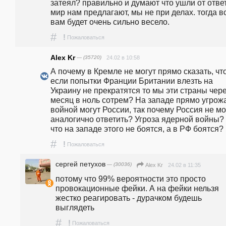
затеял? правильно и думают что ушли от ответ
мир нам предлагают, мы не при делах. тогда вс
вам будет очень сильно весело.
#
!
Пожаловаться
Alex Kr
— (35720)
24.02 в 10:58
А почему в Кремле не могут прямо сказать, что
если попытки Франции Британии влезть на 
Украину не прекратятся то мы эти страны чере
месяц в ноль сотрем? На западе прямо угрожа
войной могут России, так почему Россия не мо
аналогично ответить? Угроза ядерной войны? Т
что на западе этого не боятся, а в РФ боятся?
#
!
Пожаловаться
сергей петухов
— (30036)
24.02 в 11:35
Alex Kr
потому что 99% вероятности это просто 
провокационные фейки. А на фейки нельзя 
жестко реагировать - дурачком будешь 
выглядеть
#
!
Пожаловаться