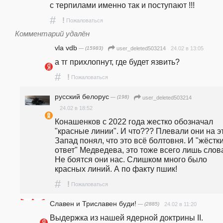
с терпилами именно так и поступают !!!  
#
!
Пожаловаться
Комментарий удалён
vla vdb
— (15983)
24.02 в 13:05
user_deleted503214
а тг прихлопнут, где будет язвить? 
#
!
Пожаловаться
русский белорус
— (198)
user_deleted503214
24.02 в 18:52
Конашенков с 2022 года жестко обозначал 
"красные линии". И что??? Плевали они на эт
Запад понял, что это всё болтовня. И "жёстки
ответ" Медведева, это тоже всего лишь слова
Не боятся они нас. Слишком много было 
красных линий. А по факту пшик!  
#
!
Пожаловаться
Славен и Триславен буди!
— (2885)
24.02 в 11:20
Выдержка из нашей ядерной доктрины II. 