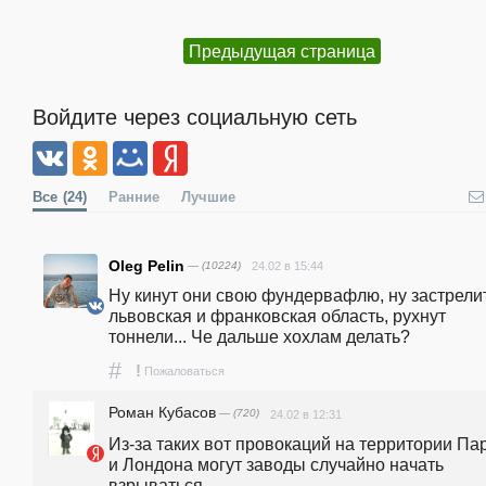
Предыдущая страница
Войдите через социальную сеть
Все
(24)
Ранние
Лучшие
Oleg Pelin
— (10224)
24.02 в 15:44
Ну кинут они свою фундервафлю, ну застрелит
львовская и франковская область, рухнут 
тоннели... Че дальше хохлам делать?
#
!
Пожаловаться
Роман Кубасов
— (720)
24.02 в 12:31
Из-за таких вот провокаций на территории Па
и Лондона могут заводы случайно начать 
взрываться