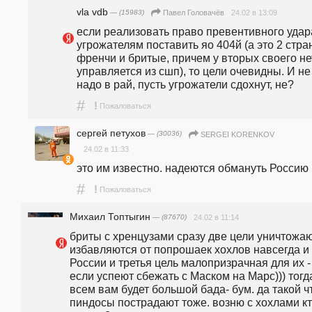
vla vdb
— (15983)
24.02 в 13:09
Павел Головачёв
если реализовать право превентивного удара
угрожателям поставить яо 404й (а это 2 стран
френчи и бритые, причем у вторых своего нет
управляется из сшп), то цели очевидны. И не 
надо в рай, пусть угрожатели сдохнут, не?
#
!
Пожаловаться
сергей петухов
— (30036)
SERGEI KORENKOV
24.02 в 11:33
это им известно. надеются обмануть Россию
#
!
Пожаловаться
Михаил Топтыгин
— (87670)
24.02 в 11:14
бриты с хренцузами сразу две цели уничтожают
избавляются от попрошаек хохлов навсегда и 
России и третья цель малопризрачная для их - 
если успеют сбежать с Маском на Марс))) тогда
всем вам будет большой бада- бум. да такой чт
пиндосы пострадают тоже. возню с хохлами кт