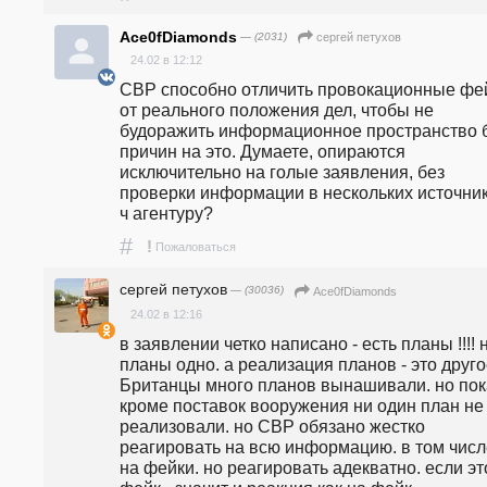
Ace0fDiamonds
— (2031)
сергей петухов
24.02 в 12:12
СВР способно отличить провокационные фей
от реального положения дел, чтобы не 
будоражить информационное пространство б
причин на это. Думаете, опираются 
исключительно на голые заявления, без 
проверки информации в нескольких источника
ч агентуру?
#
!
Пожаловаться
сергей петухов
— (30036)
Ace0fDiamonds
24.02 в 12:16
в заявлении четко написано - есть планы !!!! н
планы одно. а реализация планов - это другое
Британцы много планов вынашивали. но пока
кроме поставок вооружения ни один план не 
реализовали. но СВР обязано жестко 
реагировать на всю информацию. в том числе
на фейки. но реагировать адекватно. если это