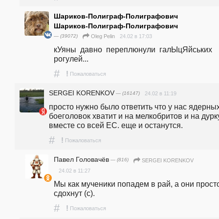
Шариков-Полиграф-Полиграфович
Шариков-Полиграф-Полиграфович
— (39072)
24.02 в 17:03
Oleg Pelin
кУяны  давно  переплюнули  галЫцЯйських  
рогулей...
#
!
Пожаловаться
SERGEI KORENKOV
— (16147)
24.02 в 11:19
просто нужно было ответить что у нас ядерных
боеголовок хватит и на мелкобритов и на дурку
вместе со всей ЕС. еще и останутся.
#
!
Пожаловаться
Павел Головачёв
— (816)
SERGEI KORENKOV
24.02 в 11:27
Мы как мученики попадем в рай, а они просто
сдохнут (с).
#
!
Пожаловаться