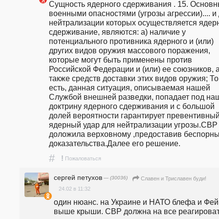
Сущность ядерного сдерживания . 15. Основн
военными опасностями (угрозы агрессии).... и 
нейтрализации которых осуществляется ядерн
сдерживание, являются: а) наличие у 
потенциального противника ядерного и (или) 
других видов оружия массового поражения, 
которые могут быть применены против 
Российской Федерации и (или) ее союзников, а
также средств доставки этих видов оружия; То 
есть, данная ситуация, описываемая нашей 
Службой внешней разведки, попадает под наш
доктрину ядерного сдерживания и с большой 
долей вероятности гарантирует превентивный
ядерный удар для нейтрализации угрозы.СВР 
доложила верховному ,предоставив беспорны
доказательства.Далее его решение.
#
!
Пожаловаться
сергей петухов
— (30036)
Славен и Триславен буди!
24.02 в 11:32
один нюанс. на Украине и НАТО блефа и Фейк
выше крыши. СВР должна на все реагироват