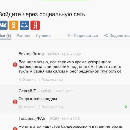
Войдите через социальную сеть
Все
(6)
Ранние
Лучшие
Подписаться
Поделитьс
Виктор Зотов
— (33167)
14.02 в 13:06
Все нормально, все терпимо кроме ускоренного 
договорняка с пиндосским подгонялом. Прет от этого 
тухлым свинячим салом и беспредельной глупостью!
#
!
Ответить
Пожаловаться
Сергей Z
— (22005)
14.02 в 12:32
Отпрыгались падлы.
5
#
!
Ответить
Пожаловаться
Товарищ ФАБ
— (7020)
14.02 в 12:31
мочить этих нацистов бандеровских и в плен не брать