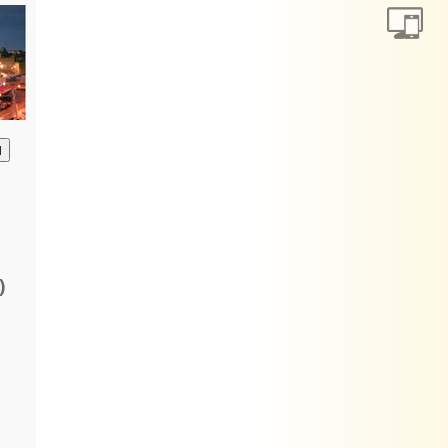
анию
)