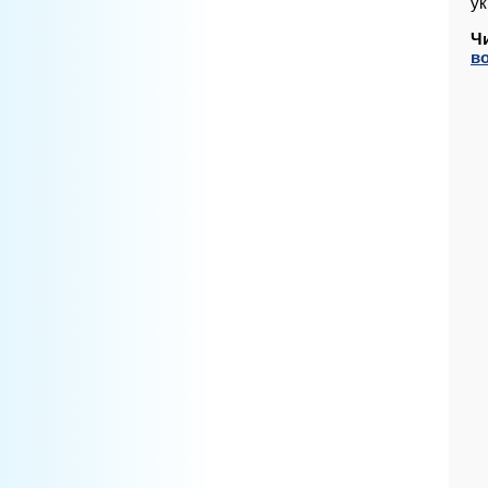
ук
Ч
в