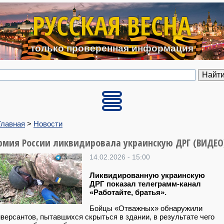
Перейти к основному содерж
РУССКАЯ ВЕСНА
только проверенная информация
Главная
>
Новости
рмия России ликвидировала украинскую ДРГ (ВИДЕО
14.02.2026 - 15:00
Ликвидированную украинскую
ДРГ показал телеграмм-канал
«Работайте, братья».
Бойцы «Отважных» обнаружили
версантов, пытавшихся скрыться в здании, в результате чего