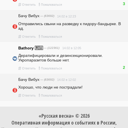
3
#
!
Ответить
Пожаловаться
Бачу Вибух
— (63692)
14.02 в 12:23
Отправились свыни на разведку к пидору-бандырке. В 
ад.
#
!
Ответить
Пожаловаться
Bathory 🇷🇺
— (122361)
14.02 в 12:05
Дератифицировали и дезинсекционировали. 
Укропаразитов больше нет.
2
#
!
Ответить
Пожаловаться
Бачу Вибух
— (63692)
14.02 в 12:02
Хорошо, что люди не пострадали!
#
!
Ответить
Пожаловаться
«Русская весна» © 2026
Оперативная информация о событиях в России,