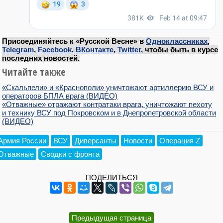
Присоединяйтесь к «Русской Весне» в
Одноклассниках
,
Telegram
,
Facebook
,
ВКонтакте
,
Twitter
, чтобы быть в курсе
последних новостей.
Читайте также
«Скальпели» и «Краснополи» уничтожают артиллерию ВСУ и
операторов БПЛА врага (ВИДЕО)
«Отважные» отражают контратаки врага, уничтожают пехоту
и технику ВСУ под Покровском и в Днепропетровской области
(ВИДЕО)
Армия России
ВСУ
Диверсанты
Новости
Операция Z
Отважные
Сводки с фронта
ПОДЕЛИТЬСЯ
Предыдущая страница