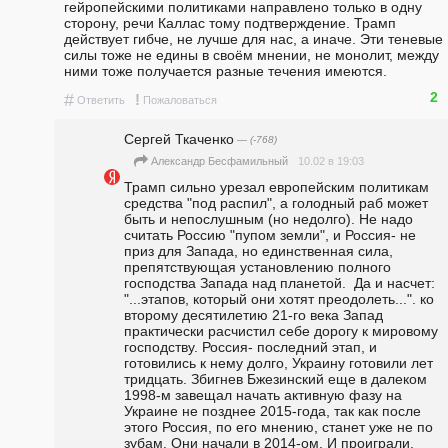
гейропейскими политиками направлено только в одну 
сторону, речи Каллас тому подтверждение. Трамп 
действует гибче, не лучше для нас, а иначе. Эти теневые 
силы тоже не едины в своём мнении, не монолит, между 
ними тоже получается разные течения имеются. 
2
#
!
Ответить
Пожаловаться
Сергей Ткаченко
— (-768)
10.02 в 19:03
Александр Бесфамильный
Трамп сильно урезал европейским политикам 
средства "под распил", а голодный раб может 
быть и непослушным (но недолго). Не надо 
считать Россию "пупом земли", и Россия- не 
приз для Запада, но единственная сила, 
препятствующая установлению полного 
господства Запада над планетой.  Да и насчет: 
"...этапов, который они хотят преодолеть...". ко 
второму десятилетию 21-го века Запад 
практически расчистил себе дорогу к мировому 
господству. Россия- последний этап, и 
готовились к нему долго, Украину готовили лет 
тридцать. Збигнев Бжезинский еще в далеком 
1998-м завещал начать активную фазу на 
Украине не позднее 2015-года, так как после 
этого Россия, по его мнению, станет уже не по 
зубам. Они начали в 2014-ом. И проиграли.