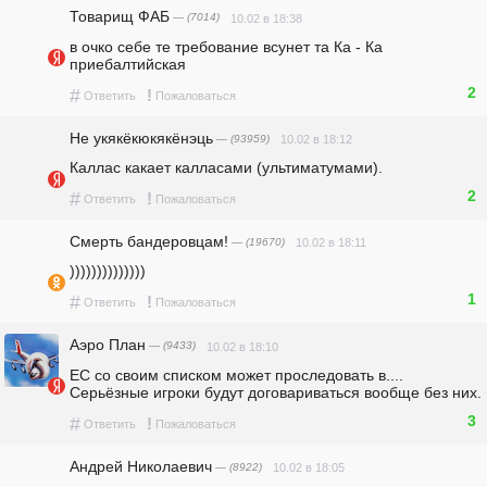
Товарищ ФАБ
— (7014)
10.02 в 18:38
в очко себе те требование всунет та Ка - Ка 
приебалтийская
2
#
!
Ответить
Пожаловаться
Не укякёкюкякёнэць
— (93959)
10.02 в 18:12
Каллас какает калласами (ультиматумами).
2
#
!
Ответить
Пожаловаться
Смерть бандеровцам!
— (19670)
10.02 в 18:11
))))))))))))))
1
#
!
Ответить
Пожаловаться
Аэро План
— (9433)
10.02 в 18:10
ЕС со своим списком может проследовать в....  
Серьёзные игроки будут договариваться вообще без них.
3
#
!
Ответить
Пожаловаться
Андрей Николаевич
— (8922)
10.02 в 18:05