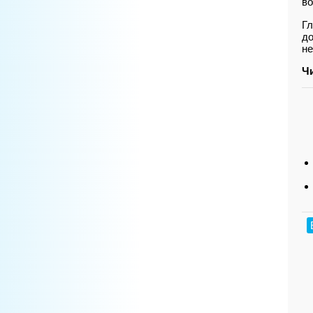
во
Гл
до
не
Ч