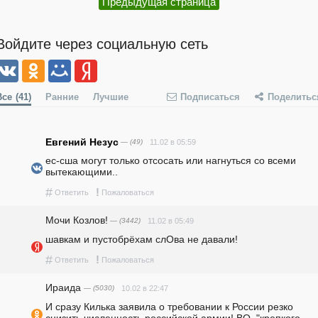
Предыдущая страница
Войдите через социальную сеть
Все
(41)
Ранние
Лучшие
Подписаться
Поделитьс
Евгений Незус
— (49)
11.02 в 05:59
ес-сша могут только отсосать или нагнуться со всеми 
вытекающими..
#
!
Ответить
Пожаловаться
Мочи Козлов!
— (3442)
11.02 в 05:49
шавкам и пустобрёхам слОва не давали!
#
!
Ответить
Пожаловаться
Ираида
— (5030)
10.02 в 22:47
И сразу Килька заявила о требовании к России резко 