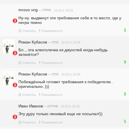
mrovo vng
— (7906)
10.02 в 19:53
Ну-ну. выдвинут эти требования себе в то место, где у 
негра темно
1
#
!
Ответить
Пожаловаться
Роман Кубасов
— (720)
10.02 в 19:28
Бл.., эта алкоголичка из джунглей когда-нибудь 
заткнётся?
3
#
!
Ответить
Пожаловаться
Роман Кубасов
— (720)
10.02 в 19:26
Побеждённый готовит требования к победителю.. 
оригинально..)))
2
#
!
Ответить
Пожаловаться
Иван Иванов
— (10794)
10.02 в 19:16
Эту дуру только ленивый еще не посылал!))
1
#
!
Ответить
Пожаловаться