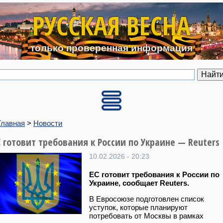
Перейти к основному содерж
РУССКАЯ ВЕСНА
только проверенная информация
Главная
>
Новости
С готовит требования к России по Украине — Reuters
10.02.2026 - 20:23
ЕС готовит требования к России по
Украине, сообщает Reuters.
В Евросоюзе подготовлен список
уступок, которые планируют
потребовать от Москвы в рамках