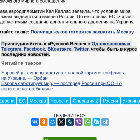
зможного мирного соглашения.
ава евродипломатии Кая Каллас заявила, что условия мира
лжны выдвигаться именно России. По её словам, ЕС считает
допустимым создание дополнительного давления на Украину.
итайте также:
Полчища жуков готовятся захватить Москву
Присоединяйтесь к «Русской Весне» в
Одноклассниках
,
Telegram
,
Facebook
,
ВКонтакте
,
Twitter
, чтобы быть в курсе
последних новостей.
Читайте также
Европейцы лишены доступа к полной картине конфликта
на Украине, — Орбан
Европа саботирует мир, — постпред России при ООН о
переговорах по Украине
Европа
ЕС
Москва
Новости
Операция Z
Россия
Украина
ПОДЕЛИТЬСЯ