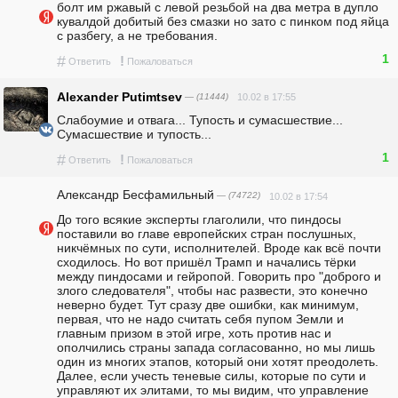
болт им ржавый с левой резьбой на два метра в дупло 
кувалдой добитый без смазки но зато с пинком под яйца 
с разбегу, а не требования.
1
#
!
Ответить
Пожаловаться
Alexander Putimtsev
— (11444)
10.02 в 17:55
Слабоумие и отвага... Тупость и сумасшествие... 
Сумасшествие и тупость...
1
#
!
Ответить
Пожаловаться
Александр Бесфамильный
— (74722)
10.02 в 17:54
До того всякие эксперты глаголили, что пиндосы 
поставили во главе европейских стран послушных, 
никчёмных по сути, исполнителей. Вроде как всё почти 
сходилось. Но вот пришёл Трамп и начались тёрки 
между пиндосами и гейропой. Говорить про "доброго и 
злого следователя", чтобы нас развести, это конечно 
неверно будет. Тут сразу две ошибки, как минимум, 
первая, что не надо считать себя пупом Земли и 
главным призом в этой игре, хоть против нас и 
ополчились страны запада согласованно, но мы лишь 
один из многих этапов, который они хотят преодолеть. 
Далее, если учесть теневые силы, которые по сути и 
управляют их элитами, то мы видим, что управление 