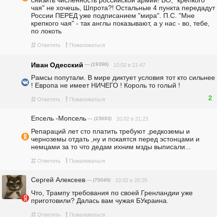
снизить численность российской армии! ВО, "крепкого 
чая" не хочешь, Шпрота?! Остальные 4 пункта передадут 
России ПЕРЕД уже подписанием "мира". П.С. "Мне 
крепкого чая" - так англы показывают, а у нас - во, тебе, 
по локоть
#
!
Ответить
Пожаловаться
Иван Одесский
— (19396)
10.02 в 21:47
Рамсы попутали. В мире диктует условия тот кто сильнее 
! Европа не имеет НИЧЕГО ! Король то голый ! 
2
#
!
Ответить
Пожаловаться
Епсель -Мопсель
— (15693)
10.02 в 21:23
Репараций лет сто платить требуют ,редкоземы и 
черноземы отдать ,ну и покаятся перед эстонцами и 
немцами за то что дедам ихним мзды выписали...
#
!
Ответить
Пожаловаться
Сергей Алексеев
— (70049)
10.02 в 20:25
Что, Трампу требования по своей Гренландии уже 
приготовили? Далась вам чужая БУкраина.
#
!
Ответить
Пожаловаться