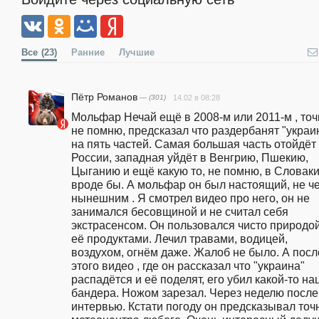
Все
(23)
Ранние
Лучшие
Пётр Романов
— (301)
14.02 в 08:28
Мольфар Нечай ещё в 2008-м или 2011-м , точ
не помню, предсказал что раздербанят "украин
на пять частей. Самая большая часть отойдёт 
России, западная уйдёт в Венгрию, Пшекию, 
Цыганию и ещё какую то, не помню, в Словаки
вроде бы. А мольфар он был настоящий, не че
нынешним . Я смотрел видео про него, он не 
занимался бесовщиной и не считал себя 
экстрасенсом. Он пользовался чисто природой
её продуктами. Лечил травами, водицей, 
воздухом, огнём даже. Жалоб не было. А после
этого видео , где он рассказал что "украина" 
распадётся и её поделят, его убил какой-то нац
бандера. Ножом зарезал. Через неделю после 
интервью. Кстати погоду он предсказывал точн