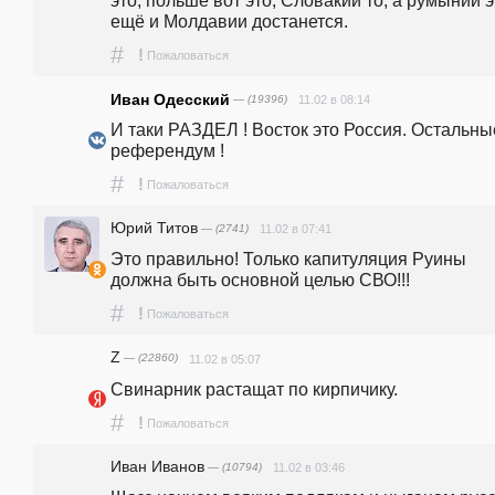
ещё и Молдавии достанется.
#
!
Пожаловаться
Иван Одесский
— (19396)
11.02 в 08:14
И таки РАЗДЕЛ ! Восток это Россия. Остальные
референдум ! 
#
!
Пожаловаться
Юрий Титов
— (2741)
11.02 в 07:41
Это правильно! Только капитуляция Руины 
должна быть основной целью СВО!!!
#
!
Пожаловаться
Z
— (22860)
11.02 в 05:07
Свинарник растащат по кирпичику.
#
!
Пожаловаться
Иван Иванов
— (10794)
11.02 в 03:46