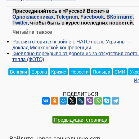
Присоединяйтесь к «Русской Весне» в
Одноклассниках
,
Telegram
,
Facebook
,
ВКонтакте
,
Twitter
, чтобы быть в курсе последних новостей.
Читайте также
Россия готовится к войне с НАТО после Украины —
доклад Мюнхенской конференции
Киевляне перекрывают дороги из-за отсутствия света 
тепла (ФОТО)
Венгрия
Европа
Кризис
Новости
Польша
СМИ
Укр
И
ПОДЕЛИТЬСЯ
Предыдущая страница
Войдите через социальную сеть