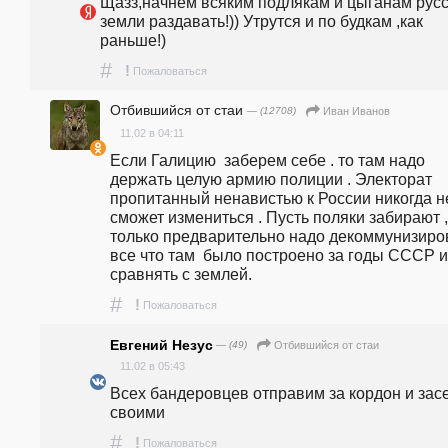
Щазз,начнем всяким подлякам и цыганам русс
земли раздавать!)) Утрутся и по будкам ,как 
раньше!)
#
!
Пожаловаться
Отбившийся от стаи
— (12708)
Иван Иванов
11.02 в 04:11
Если Галицию  заберем себе . то там надо 
держать целую армию полиции . Электорат 
пропитанный ненавистью к России никогда не
сможет измениться . Пусть поляки забирают , 
только предварительно надо декоммунизиров
все что там  было построено за годы СССР ил
сравнять с землей. 
#
!
Пожаловаться
Евгений Незус
— (49)
Отбившийся от стаи
11.02 в 05:43
Всех бандеровцев отправим за кордон и засе
своими
#
!
Пожаловаться