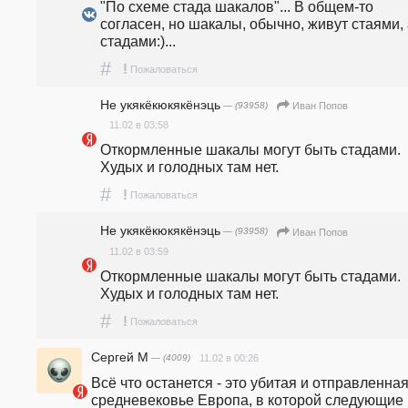
"По схеме стада шакалов"... В общем-то 
согласен, но шакалы, обычно, живут стаями, а
стадами:)...
#
!
Пожаловаться
Не укякёкюкякёнэць
— (93958)
Иван Попов
11.02 в 03:58
Откормленные шакалы могут быть стадами. 
Худых и голодных там нет.
#
!
Пожаловаться
Не укякёкюкякёнэць
— (93958)
Иван Попов
11.02 в 03:59
Откормленные шакалы могут быть стадами. 
Худых и голодных там нет.
#
!
Пожаловаться
Сергей М
— (4009)
11.02 в 00:26
Всё что останется - это убитая и отправленная 
средневековье Европа, в которой следующие 