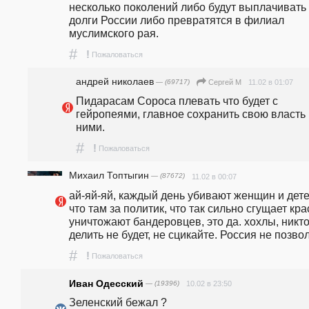
несколько поколений либо будут выплачивать 
долги России либо превратятся в филиал 
муслимского рая.
#
!
Пожаловаться
андpeй николаев
— (69717)
11.02 в 01:07
Сергей М
Пидарасам Сороса плевать что будет с 
гейропеями, главное сохранить свою власть 
ними.
#
!
Пожаловаться
Михаил Топтыгин
— (87672)
11.02 в 00:07
ай-яй-яй, каждый день убивают женщин и детей
что там за политик, что так сильно сгущает кра
уничтожают бандеровцев, это да. хохлы, никто
делить не будет, не сцикайте. Россия не позвол
#
!
Пожаловаться
Иван Одесский
— (19396)
10.02 в 23:50
Зеленский бежал ? 