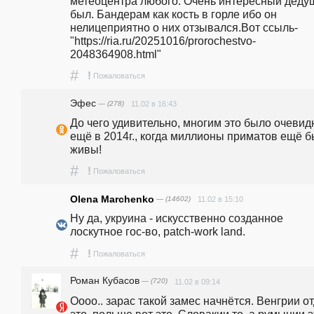
метеоцентра любого. Очень интересный дедуш
был. Бандерам как кость в горле ибо он 
нелицеприятно о них отзывался.Вот ссыль-
"https://ria.ru/20251016/prorochestvo-
2048364908.html"
#
!
Пожаловаться
Эфес
— (278)
11.02 в 16:43
До чего удивительно, многим это было очевидн
ещё в 2014г., когда миллионы приматов ещё б
живы!
#
!
Пожаловаться
Olena Marchenko
— (14602)
11.02 в 15:10
Ну да, укруина - искусственно созданное 
лоскутное гос-во, patch-work land.
#
!
Пожаловаться
Роман Кубасов
— (720)
11.02 в 09:14
Оооо.. зарас такой замес начнётся. Венгрии от
это, польше вот это, Словакии то, а румынии эт