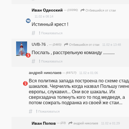
Иван Одесский
— (19396)
Отбившийся от стаи
11.02 в 08:14
Истинный крест !
#
!
Пожаловаться
UVB-76 .
— (2483)
11.02 в 13:48
Отбившийся от стаи
Послать , расстрельную команду ..........
#
!
Пожаловаться
андpeй николаев
— (69717)
11.02 в 01:06
Вся политика запада построена по схеме стада
шакалов. Черчилль когда назвал Польшу гиено
европы, слукавил... Они все шакалы. Их 
сверхзадача толкнуть кого то под медведя, а 
потом сожрать подранка из своей же стаи...
#
!
Пожаловаться
Иван Попов
— (23)
11.02 в 01:29
андpeй николаев