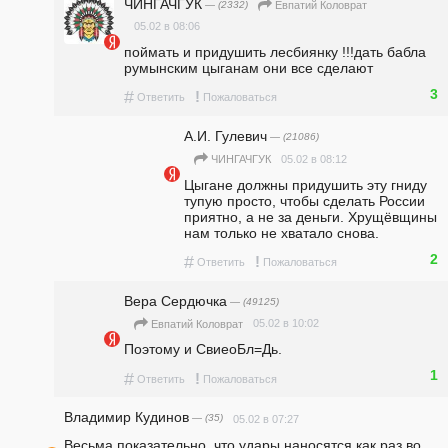
ЧИНГАЧГУК
— (2332)
Евпатий Коловрат
05.02 в 08:06
поймать и придушить лесбиянку !!!дать бабла 
румынским цыганам они все сделают
3
#
!
Ответить
Пожаловаться
А.И. Гулевич
— (21086)
05.02 в 08:12
ЧИНГАЧГУК
Цыгане должны придушить эту гниду 
тупую просто, чтобы сделать России 
приятно, а не за деньги. Хрущёвщины 
нам только не хватало снова.
2
#
!
Ответить
Пожаловаться
Вера Сердючка
— (49125)
05.02 в 10:02
Евпатий Коловрат
Поэтому и СвиеоБл=Дь.
1
#
!
Ответить
Пожаловаться
Владимир Кудинов
— (35)
05.02 в 07:27
Весьма показательно, что удары наносятся как раз во 