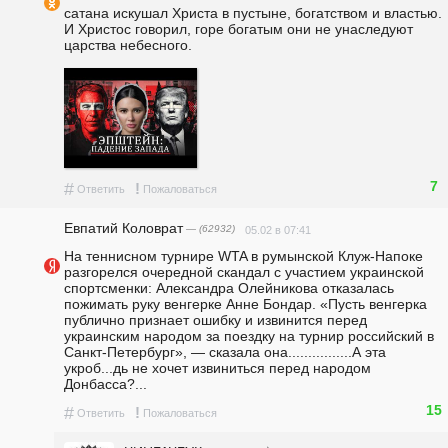
сатана искушал Христа в пустыне, богатством и властью. 
И Христос говорил, горе богатым они не унаследуют 
царства небесного.  
7
#
!
Ответить
Пожаловаться
Евпатий Коловрат
— (62932)
05.02 в 07:41
На теннисном турнире WTA в румынской Клуж-Напоке 
разгорелся очередной скандал с участием украинской 
спортсменки: Александра Олейникова отказалась 
пожимать руку венгерке Анне Бондар. «Пусть венгерка 
публично признает ошибку и извинится перед 
украинским народом за поездку на турнир российский в 
Санкт-Петербург», — сказала она................А эта 
укроб...дь не хочет извиниться перед народом 
Донбасса?... 
15
#
!
Ответить
Пожаловаться