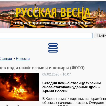
Перейти к основному содерж
РУССКАЯ ВЕСНА
только проверенная информация
Главная
>
Новости
иев под атакой: взрывы и пожары (ФОТО)
05.02.2026 - 10:07
Сегодня ночью столицу Украины
снова атаковали ударные дроны
Армии России.
В Киеве гремели взрывы, на поражённ
объектах начались пожары. Ожидаем