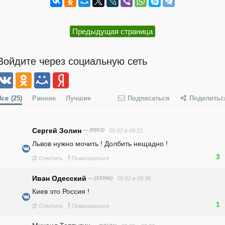
Предыдущая страница
Войдите через социальную сеть
Все
(25)
Ранние
Лучшие
Подписаться
Поделитьс
Сергей Золин
— (9963)
05.02 в 09:23
Львов нужно мочить ! Долбить нещадно ! 
3
#
!
Ответить
Пожаловаться
Иван Одесский
— (19396)
05.02 в 08:38
Киев это Россия ! 
1
#
!
Ответить
Пожаловаться