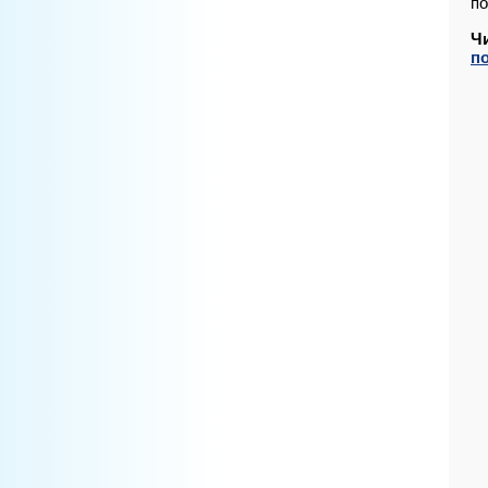
по
Ч
по