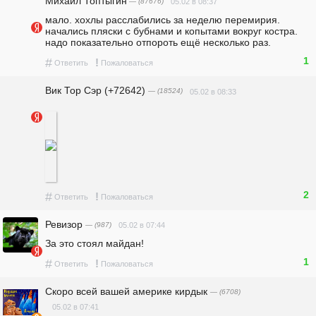
Михаил Топтыгин
— (87676)
05.02 в 08:37
мало. хохлы расслабились за неделю перемирия. 
начались пляски с бубнами и копытами вокруг костра. 
надо показательно отпороть ещё несколько раз.
1
#
!
Ответить
Пожаловаться
Вик Тор Сэр (+72642)
— (18524)
05.02 в 08:33
2
#
!
Ответить
Пожаловаться
Ревизор
— (987)
05.02 в 07:44
За это стоял майдан!
1
#
!
Ответить
Пожаловаться
Скоро всей вашей америке кирдык
— (6708)
05.02 в 07:41