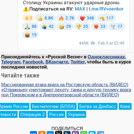
Присоединяйтесь к «Русской Весне» в
Одноклассниках
,
Telegram
,
Facebook
,
ВКонтакте
,
Twitter
, чтобы быть в курсе
последних новостей.
Читайте также
Массированная атака врага на Ростовскую область (ВИДЕО)
«Отважные» уничтожают пехоту, танки и другую технику врага
под Покровском и в Днепропетровской области (ВИДЕО)
Армия России
Беспилотник (БПЛА)
Битва за Донбасс
Киев
Новости
Операция Z
Россия
Украина
ПОДЕЛИТЬСЯ