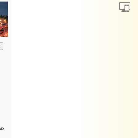
анию
ых