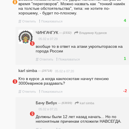
время "переговоров". Можно назвать как  "тонкий намёк 
на толстые обстоятельства", типа: не хотите по-
хорошему, - будет по-плохому.
4
#
!
Ответить
Пожаловаться
ЧИНГАЧГУК
— (2332)
Владимир Кудинов
05.02 в 07:29
вообще то в ответ на атаки укропыторасов на 
города России
1
#
!
Ответить
Пожаловаться
karl simba
— (29718)
05.02 в 07:20
Кто в курсе ,а когда каклоскотам начнут пенсию 
3000евриков раздавать?
-2
#
!
Ответить
Пожаловаться
Бачу Вибух
— (63699)
karl simba
05.02 в 07:21
Должны были 12 лет назад начать... Но по 
непонятным причинам отложили НАВСЕГДА.