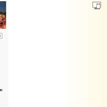
анию
а: