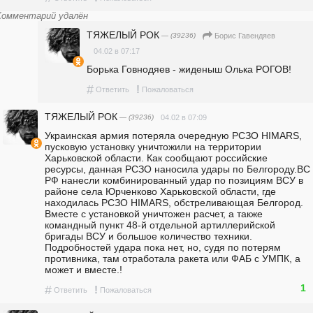
Комментарий удалён
ТЯЖЕЛЫЙ РОК
— (39236)
Борис Гавендяев
04.02 в 07:17
Борька Говнодяев - жиденыш Олька РОГОВ!
#
!
Ответить
Пожаловаться
ТЯЖЕЛЫЙ РОК
— (39236)
04.02 в 07:09
Украинская армия потеряла очередную РСЗО HIMARS, 
пусковую установку уничтожили на территории 
Харьковской области. Как сообщают российские 
ресурсы, данная РСЗО наносила удары по Белгороду.ВС 
РФ нанесли комбинированный удар по позициям ВСУ в 
районе села Юрченково Харьковской области, где 
находилась РСЗО HIMARS, обстреливающая Белгород. 
Вместе с установкой уничтожен расчет, а также 
командный пункт 48-й отдельной артиллерийской 
бригады ВСУ и большое количество техники. 
Подробностей удара пока нет, но, судя по потерям 
противника, там отработала ракета или ФАБ с УМПК, а 
может и вместе.!
1
#
!
Ответить
Пожаловаться