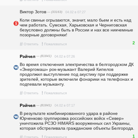
Виктор Зотов
— (33163)
04.02 в 07:27
Коли свиньи огрызаются, значит, мало бьем и есть над 
чем работать. Сумская, Харьковская и Черниговская 
безусловно должны быть в России и нах все никчемные 
позорные договорняки!
2
#
!
Ответить
Пожаловаться
Рэйчел
— (81841)
04.02 в 07:26
Во время отключения электричества в белгородском ДК 
«Энергомаш» рок-музыкант Валерий Кипелов 
продолжил выступление под акустику при поддержке 
зрителей, которые включили фонарики на телефонах и 
подпевали музыканту.
#
!
Ответить
Пожаловаться
Рэйчел
— (81841)
04.02 в 07:17
В результате комбинированного удара в районе 
Юрченково группировка российских войск «Север» 
уничтожила РСЗО HIMARS вооруженных сил Украины, 
которая обстреливала гражданские объекты Белгорода.
1
#
!
Ответить
Пожаловаться