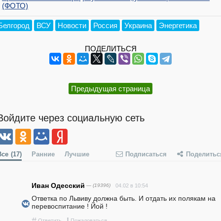
(ФОТО)
Белгород
ВСУ
Новости
Россия
Украина
Энергетика
ПОДЕЛИТЬСЯ
Предыдущая страница
Войдите через социальную сеть
Все
(17)
Ранние
Лучшие
Подписаться
Поделитьс
Иван Одесский
— (19396)
04.02 в 10:54
Ответка по Львиву должна быть. И отдать их полякам на 
перевоспитание ! Йой !
#
!
Ответить
Пожаловаться