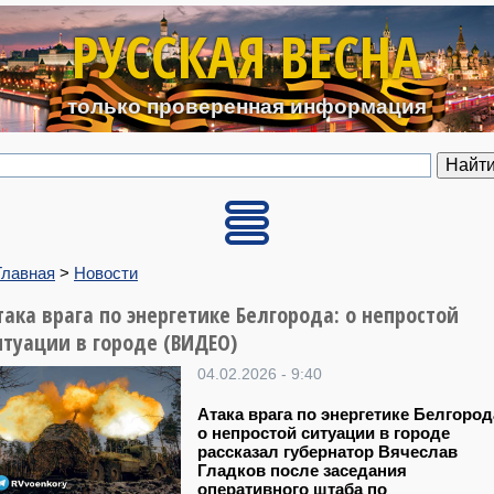
Перейти к основному содерж
РУССКАЯ ВЕСНА
только проверенная информация
Главная
>
Новости
така врага по энергетике Белгорода: о непростой
итуации в городе (ВИДЕО)
04.02.2026 - 9:40
Атака врага по энергетике Белгород
о непростой ситуации в городе
рассказал губернатор Вячеслав
Гладков после заседания
оперативного штаба по