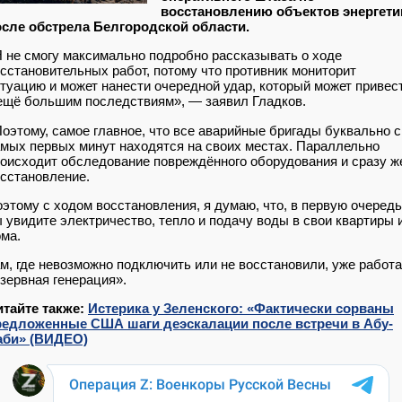
восстановлению объектов энергети
осле обстрела Белгородской области.
 не смогу максимально подробно рассказывать о ходе
сстановительных работ, потому что противник мониторит
туацию и может нанести очередной удар, который может привес
ещё большим последствиям», — заявил Гладков.
оэтому, самое главное, что все аварийные бригады буквально с
мых первых минут находятся на своих местах. Параллельно
оисходит обследование повреждённого оборудования и сразу ж
сстановление.
этому с ходом восстановления, я думаю, что, в первую очередь
 увидите электричество, тепло и подачу воды в свои квартиры 
ма.
м, где невозможно подключить или не восстановили, уже работа
зервная генерация».
итайте также:
Истерика у Зеленского: «Фактически сорваны
редложенные США шаги деэскалации после встречи в Абу-
аби» (ВИДЕО)