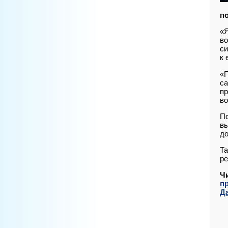
п
«Я
во
си
к 
«П
са
пр
во
По
вы
до
Та
ре
Ч
п
Д